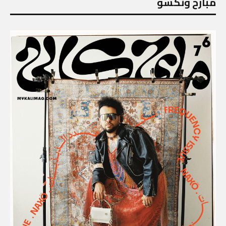
مبارح ونكسو