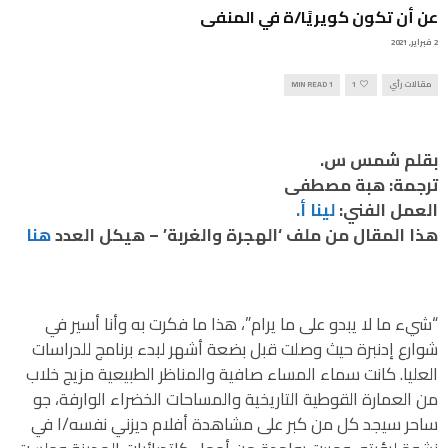
عن أن تكون كويريًا/ة في المنفى
2 فبراير, 2021
مقالات رأي
1
1 MIN READ
بقلم شمس س.
ترجمة: هبة مصطفى
العمل الفني:
لينا أ.
هذا المقال من ملف ‘الهجرة والغربة’ – هيكل العدد
هنا
“شيء ما لا يبدو على ما يرام”، هذا ما فكرت به وأنا أسير في
شوارع إدنبرة حيث وصلت قبل بضعة أشهر لبدء برنامج للدراسات
العليا. كانت سماء المساء صافية والمناظر الطبيعية مزيج خلاب
من العمارة القوطية التاريخية والمساحات الخضراء الوارفة، جو
ساحر سيجد كل من كبر على مشاهدة أفلام ديزني نفسه/ا في