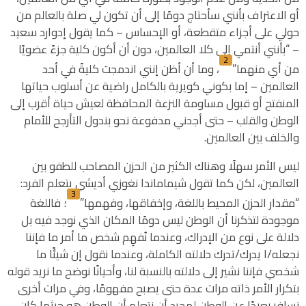
أو الاعتراف بأنني سأحتاج دومًا إلى أن تكون لي صلة بالعالم من
حولي على أجزاء متقطعة، أو الإحساس – كما يقول إدوارد سعيد
– “بأنني أنتمي إلى كلا العالمين، دون أن أكون كلية جزءً عضويًا
2
من أي منهما”
، وما أن أظن إنني اندمجت كليةً في أحد
العالمين – إما بكوني كويرية بالكامل راضية عن أسلوب حياتها
المنفتح أو قبول مساومة النزعة المحافظة لعيش حياة أقرب إلى
الوطن والقلب – حتى أجدني مدفوعة نحو بندول التأرجح للأمام
والخلف بين العالمين.
ليس الأمر سهلًا وهناك الكثير من الحزن المصاحب للطفو بين
العالمين، لكن كما تقول شيماماندا نغوزي أديشي يتعلم الفرد:
3
“مقدار الحزن المحيط باللغة، وإخفاقها، وفهمها”
؛ فاللغة
موجودة لتذكرنا أن الوطن ليس دومًا المكان الذي نوجد فيه بل
دلالة على نوع من الإدراك، وعندما نُفهِم شخص ما أمر ما فإننا
نجعله/ا يدرك/تدرك دلالته الكاملة، وعندما نقول إن شيئًا ما
شخصي فإننا نشير إلى دلالته بالنسبة لنا، وأحيانًا نوضح ما نريد قوله
بتكرار الأمر ذاته مرات عدة حتى يصبح مفهومًا، وفي مرات أخرى
نسافر بعيدًا عن الوطن لمجرد أن نتعلم أن الوطن هو حيثما كان