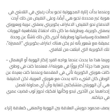
وعندما بدأت إثارة المجهولية تخبو بدأت رغبتي في التلاشي في
هوية غير محددة تخبو هي أيضًا، وعلى النقيض من ذلك أردت
الاندفاع نحو النقيض: الاعتراف بكويريتي بصفتي عربية وبعروبتي
بصفتي كويرية، وبطريقة ما كان ذلك احتفاءً بتقاطعية الهويات
المعقدة وسياساتها وبطريقة أخرى كان ذلك ناشئًا عن وحدة
عميقة مع شعور بأنه لم يكن هناك اعتراف بكويريتي “المميزة”،
تلك الكويرية التي انبثقت من ثقافتي.
وربما هذا ما يحدث عندما يواجه الفرد إنكار الهوية أو الإهمال –
يصبح هذا جزءًا أكثر بروزًا في هويته/ا، فعندما كنت في وطني
كانت هويتي الكويرية تأتي في المقدمة وعندما كنت بعيدة عن
الوطن كان الشيء ذاته يحدث مع هويتي العربية، لكن الحقيقة
هي أن الهويتين متشابكتين للغاية وأن أي محاولة لفصل
إحداهما عن الأخرى تبدو وكأنها تفكيك لدروز ثوب قضيت عمري
في حياكته.
يصف محمود درويش العلاقة بين الهوية والمنفى كعلاقة إثراء