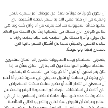
أن تكون كويريًا/ة عربيًا/ة بعيدًا عن موطنك أمر يشعرك بالتحرر
والعزلة في آن معًا؛ ففي البداية تشعر بالخفة الشديدة التي
تجلبها حداثة المجهولية فلا أحد يعرف من أنا وأين كنت وما هي
ملامح هويتي التي قضيت في تشكيلها زمنًا من التحدث مع العالم
من حولي، وأخيرًا حصلت على الفرصة لبدء حياة جديدة وارتداء
عباءة التخفي والعيش بعيدًا عن أشكال القمع ذاتها التي
دفعتني بعيدًا ولو مؤقتًا.
يشعرني الاستمتاع بهذه المجهولية بشعور رائع؛ فكان بمقدوري
استخدام مواقع المواعدة دون الحاجة إلى القلق بشأن ما إذا
كان يتم تعقبي أو قول “أنا كويرية” في التجمعات الاجتماعية
التي وفرت لي مساحة أو تقبيل صديقتي في مسيرة فخر وأنا أعلم
أن سمعتي لن تتلطخ للأبد أو حضور حفلات ملكات الاستعراض
التي أتاحت لي استكشاف الأبعاد غير المحدودة للجندر والبحث عن
الذات، وكانت هذه كلها سبلًا هامة لاحتضان إحساسي بذاتي في
العالم وعرفت أن تقويض لغة الخزي والتخريب الذاتي المتأصلة
بعمق، فكان عليّ القفز إلى الهاوية، ومع هذا على عكس ما كنت