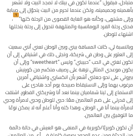
متبادل، فيقول: “عندما تكون في بيتك لا تمجد البيت ولا تشعر
بأهميته وحميميته، ولكن عندما تحرم من البيت يتحوّل إلى صبابة
1
وإلى مشتهى، وكأنه هو الغاية القصوى من الرحلة كلها”
،
فحتى رحلة الفرد الرومانسية والمتلهفة تتحول إلى رحلة يتخللها
اشتهاء للوطن.
وبالنسبة لي، كانت المسافة بيني وبين الوطن تعني أنني سعيت
إلى العثور على وطن في شريكة، وتجلى ذلك في اشتياقي إلى أن
تكون لغتي في الحب “حبيبتي” وليس “sweetheart” وإلى أن
يكون موعدي المثالي نزهة على رصيف متكسر من كورنيش
بيروتي على نحو جعلني أشعر بأن انكساري واشتياقي أمرين
مرغوب بهما وإلى الاستيقاظ صبيحة يوم أحد هادئ على
الاستماع إلى لينا شماميان بينما نعد أنا وشريكتي الفطور. اشتقت
إلى قدرتي على ضم العالمين معًا: حبي للوطن وحبي لامرأة وحبي
لامرأة بينما أنا في الوطن، وهذا كله وأنا أعلم أنه لا يمكن نوعًا
ما التوفيق بين العالمين.
أن تكون كويريًا/كويرية في المنفى هو العيش في حالة دائمة
من الحديّة ومن عدم الوجود بصورة كاملة في أي من العالمين،