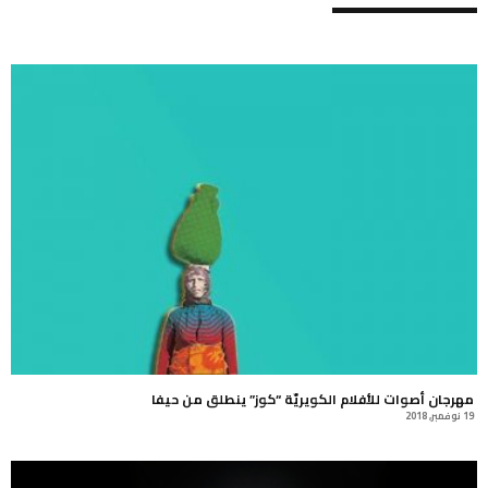
مهرجان أصوات للأفلام الكويريّة “كوز” ينطلق من حيفا
19 نوفمبر, 2018