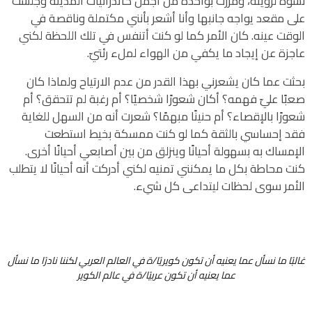
نشوة لرؤيته، ومررت بواحدة من أجمل كاتدرائيات المدينة وجلست
على مقعد يواجه جانبها وأنا أشعر بأنني مكتملة وناقصة في
الوقت عينه. كان الأمر كما لو كنت أتنفس في تلك اللحظة لكني
عاجزة عن إيجاد ما يكفي من الهواء لملء رئتيّ.
بحثت عما كان يشعرني بهذا القدر من عدم الارتياح ولماذا كان
صعبًا عليّ فهمه؟ أكان شعورًا شخصيًا؟ أم رغبة لم تتحقق؟ أم
شعورًا بالإقصاء؟ أم حنينًا مبهمًا؟ شعرت أنه من السهل للغاية
فقد إحساسي بالثقة كما لو كنت ممسكة بخيط استطعت
الإمساك به بسهولة أحيانًا وينزلق من بين أصابعي أحيانًا أخرى.
كنت محاطة بكل ما يمكنني تمنيه لكني أدركت أنه أحيانًا لا يتطلب
الأمر سوى لحظات ليتداعى كل شيء.
غالبًا ما نسأل عما يعنيه أن تكون كويريًا/ة في العالم العربي لكننا نادرًا ما نسأل
عما يعنيه أن تكون عربيًا/ة في عالم الكوير