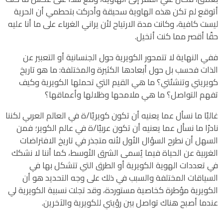
أتوقع لم تكن هذه الهاوية سحيقة وأدركت بتحطمي أن الحرية
ليست كافية، وكانت مدة الارتياح لأن يراني الغرباء على ما أنا عليه
حقًا أقصر مما كنت أتخيل.
ففي النهاية لا تتمحور الكويرية حول الجنسانية أو التعبير عن
الذات فحسب بل حول أبعادها الكثيرة والمختلفة: ما هو تاريخ
كويريتي وتنشئتي؟ ما هي القيم التي تحملها الكويرية وكيف
تفهم التواصل؟ ما هي ملامحها وظلالها وأعماقها؟
غالبًا ما نسأل عما يعنيه أن تكون كويريًا/ة في العالم العربي لكننا
نادرًا ما نسأل عما يعنيه أن تكون عربيًا/ة في عالم الكوير؛ فمن
السهل أن نطرح السؤال الأول لأنه متجذر في تاريخ الافتراضات
الغربية عن الحياة فيما يُسمى الشرق الأوسط، كما أننا لا نشكك
في تعددات الهوية الكويرية أو الطرق التي تتشكل بها في
السياقات المختلفة والسبب في ذلك على وجه التحديد هو أن
الكويرية مؤطرة كخاصية مستوردة، وقد تجلت نسبية الكويرية لي
عندما أصبح هناك تواصل بين رؤيتي للكويرية والآخرين.