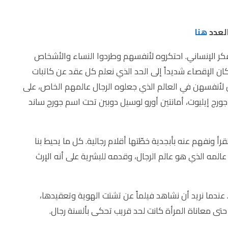
لعدد
هنا
الفكر الإنساني. احتكروه لأنفسهم وطردوا النساء والأشخاص
كان الإقصاء شديداً إلى الحد الذي نعلم كل عقد عن كاتبات
 لأنفسهن في العالم الذي جعلوه الرجال عالمهم الخاص، على
 جورج إيليوت، أمانتين أورو لوسيل دوبين تحت اسم جورج ساند
قرأ ونفهم عنه بأبجدية خطّتها أقلام رجالية. كل ما يحيط بنا
المه الذي هو عالم الرجال، وقدمه للبشرية على أنه الإرث
 عندما نريد أن نشاهد فيلماً عن تشتت الهوية وتعقيدها،
ى معاناة المرأة كانت لحد قريب تحكى بألسنة رجال.