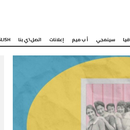
فيا
سينمجي
أ ب ميم
إعلانات
اتصل\ي بنا
LISH