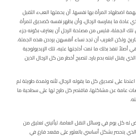
همة اضطهاد المرأة بها نفسها. أن يحملها العبء الثقيل
 عادة ما يمارسه الرجال، وأن يظهر نفسه كصديق للمرأة
 تلك الجملة، فليس من مصلحة الرجل أن يعترف بكونه جزء
تاريخ. ولكن الغريب أن تجد نساء أنفسهن يرددن هذه الجملة.
هي أصلاً تنفذ بذلك ما تمت أدلجتها عليه، تلك الإيديولوجية
لذي يقتل ابنته بدم بارد. لتصبح أخطر من كل الرجال الذين
اعتدنا على تصديق كل ما يقوله الرجال. لأنه ولمدة طويلة لم
منصات عامة عن مشاكلها، فاقتصر كل طرح لها على سطحية ما
ه.
 له كل يوم في وسائل النقل العامة. ليأتيني تعليق من
لذي ينحصر بشكل أساسي بالعثور على مقعد فارغ في