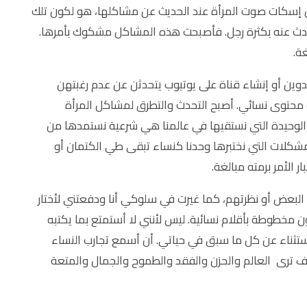
ن إسكات صوت المرأة عند الحديث عن مشاكلها، هو لكون تلك
حدث عنه بكثرة رجل. فأصبحت هذه المشاكل مشكوك بأمرها.
غة.
دوين أو إنشاء قناة على يوتيوب يتحدثن عن عدم رغبتهن
 محتوى نسائي. أصبح التحدث والتطرق لمشاكل المرأة
ة الوحيدة التي نستقيها في عالمنا هي شرعية نستمدها من
مشكلات التي نختبرها وحدنا كنساء تبقى طي الكتمان أو
الأمر برمته مبالغة.
البعض أو نظرتهم، كما غيرت في سلوكي أنا ودفعتني لأختار
ن مخطوطة بأقلام نسائية. ليس لأنني لا أستمتع بما يكتبه
ستثناء عن كل ما سبق في حياتي. أن أسمع تجارب النساء
يف ترى العالم والحزن والفقد والطموح والجمال والمتعة