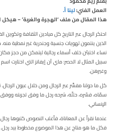
بقلم ريم محمود
العمل الفني:
لينا أ.
هذا المقال من ملف ‘الهجرة والغربة’ – هيكل ا
احتكر الرجال عبر التاريخ كل ميادين الثقافة وتكوين 
الذين ينتمون لهويات جنسية وجندرية غير نمطية منه. 
نساء اختبئن خلف أسماء رجالية ليتمكن من حجز مكان
سبيل المثال لا الحصر: ماي آن إيفانز التي اختارت اسم
وغيرهن.
كل ما حولنا مفسَّر عبر الرجال ومن خلال عيون الرجال. ن
سمّاه، فسّره، حللّه، شرحه رجل ما وفق تجربته ووفق ع
الإنساني.
عندما نقرأ عن المعاناة، فأغلب النصوص كتبوها رجال.
فكل ما هو متاح عن هذا الموضوع مخطوط بيد رجل. حت