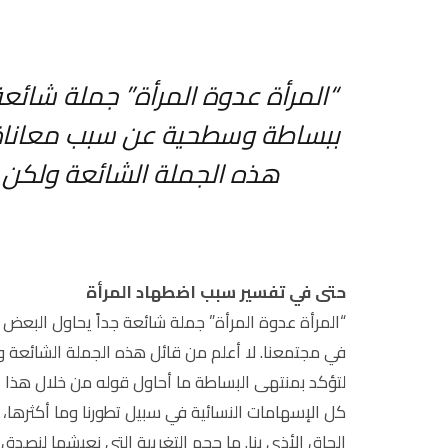
“المرأة عدوة المرأة” جملة شائعة
ببساطة وسطحية عن سبب معاناة ا
هذه الجملة الشائعة ولكن ما
حتى في تفسير سبب اضطهاد المرأة
“المرأة عدوة المرأة” جملة شائعة جداً يحاول البعض
في مجتمعنا. لا أعلم من قائل هذه الجملة الشائعة ول
لتؤكد بمنتهى البساطة ما أحاول قوله من خلال هذا ال
كل الإسهامات النسائية في سبيل تطورنا وما أكثرها، 
إلحاق الأذى بنا. ما حجم التغريبة التي نعيشها لنصدق 