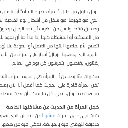
الرجل حاول من خلال “المرأة عدوة المرأة” أن يلصق ت
الذي هو قهرها. هو شكل من أشكال لوم الضحية الذي
وصديق فقط. وليس من الغريب أن تجد الرجال يرددون
من المشكلة أو المشكلة كلها إذا ما أردنا أن نعود لل
لتصبح الأم بمنعها ابنتها من العمل أو العودة ليلاً (و
الأبوية التي وضعها الرجال) أخطر على المرأة من الأب ا
يقتلون، يغتصبون، يتحرشون كل يوم في العالم.
فكثيرات منّا يصدقن أن المرأة هي عدوة المرأة، لأننا 
تكن المرأة قادرة على الحديث كما أفعل أنا الآن ب
قد يعتقده الرجل، وعلى كل ما يمكن أن يصبّ بمصلحت
خجل المرأة من الحديث عن مشاكلها الخاصة
كتبت في إحدى المرات
منشوراً
عن التحرش الذي نتعرض
صديقة تتهمني فيه بالمبالغة. تحكي فيه عن همها ا