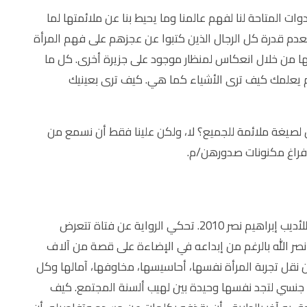
ات المتاحة لنا لفهم عالمنا وما يحيط بنا عن ملائمتها لما
لعدم قدرة كل الرجال الذين كتبوا عن عجزهم على فهم المرأة
بها من خلال انعكاس لمنظار موجود على جزيرة أخرى. كل ما
م يعلمك كيف ترى الأشياء كما هي. كيف ترى بعينيك
صيغة ملائمة للجميع؟ لا، ولكن علينا فقط أن نسمع من
إفراغ مكنونات صدورهن/م.
كمثال على ما سبق، قرأت ذات مرة رواية شرفة العار للأديب إبراهيم نصر 2010. تحكي الرواية عن فتاة تتعرض
 نصر الله بالرغم من إبداعه في الإضاءة على قصة من آلاف
نقل تجربة المرأة نفسها، أحاسيسها، مخاوفها، آمالها وكل
 جنسي لتجد نفسها وحيدة بين لهيب ألسنة المجتمع. كيف