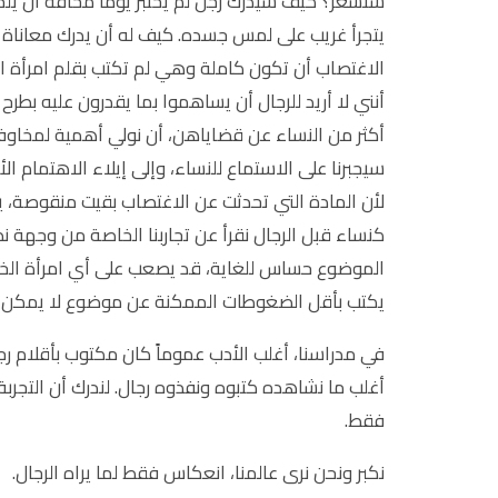
ستشعر؟ كيف سيدرك رجل لم يختبر يوماً مخافة أن يلح
يتجرأ غريب على لمس جسده. كيف له أن يدرك معاناة ال
الاغتصاب أن تكون كاملة وهي لم تكتب بقلم امرأة اخ
أنني لا أريد للرجال أن يساهموا بما يقدرون عليه بطرح
أكثر من النساء عن قضاياهن، أن نولي أهمية لمخاوف
سيجبرنا على الاستماع للنساء، وإلى إيلاء الاهتمام ا
لأن المادة التي تحدثت عن الاغتصاب بقيت منقوصة، ي
كنساء قبل الرجال نقرأ عن تجاربنا الخاصة من وجهة ن
الموضوع حساس للغاية، قد يصعب على أي امرأة الخو
يكتب بأقل الضغوطات الممكنة عن موضوع لا يمكن ل
في مدراسنا، أغلب الأدب عموماً كان مكتوب بأقلام رجا
أغلب ما نشاهده كتبوه ونفذوه رجال. لندرك أن التجربة 
فقط.
نكبر ونحن نرى عالمنا، انعكاس فقط لما يراه الرجال.