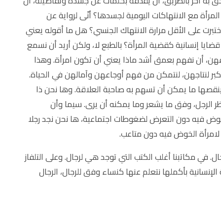
ق به آخر بالطريق، أن يقذفه بكلمات عن جسده وتفاصيله، أن
مرأة مع الانتهاكات اليومية لجسدها؟ أنّى لرواية عن
تبرت على الأقل مرارة الانتهاك الجنسي؟ هل ما أقوله يعني
 قضايا إنسانية كقضية المرأة؟ بالطبع لا، ولكن أريد أن نسمع
هن، أن نفهم بعمق أشد ماذا يعني أن تكون امرأة. وهذا
لأكبر لنتاجهن، لنتمكن من فهم أوجاعهن وآمالهن في الحياة.
نقصها ما يمكن أن تسهم به صاحبة العلاقة. وها نحن ذا
ظر الرجل، وفق ما يشعر وما يمكنه أن يرى. سيما وأن
ض فيه دون التعرض لضغوطات اجتماعية، ها نحن نجد رجلا
امرأة الخوض فيه دون متاعب.
ل. في مكاتبنا أغلب الكتب التي توجد هي لرجال. وعلى التلفاز
الإنسانية بأكملها نتعلم عنها كنساء وفق للرجال، الرجال