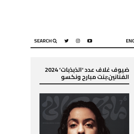
SEARCH
ENG
ضيوف غلاف عدد ‘الذبذبات’ 2024
الفنانين:بنت مبارح ونكسو