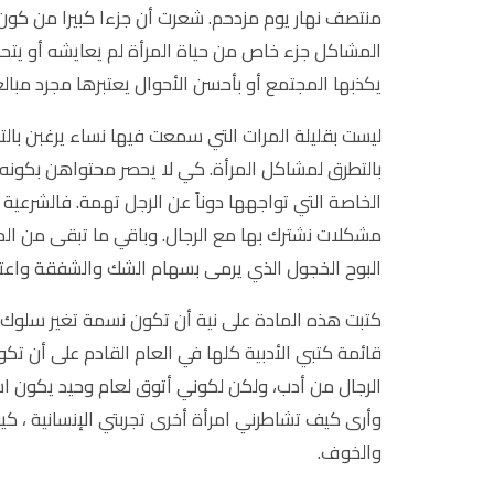
منتصف نهار يوم مزدحم. شعرت أن جزءا كبيرا من كو
المشاكل جزء خاص من حياة المرأة لم يعايشه أو يت
يكذبها المجتمع أو بأحسن الأحوال يعتبرها مجرد مبال
ليست بقليلة المرات التي سمعت فيها نساء يرغبن بالت
بالتطرق لمشاكل المرأة. كي لا يحصر محتواهن بكونه
الخاصة التي تواجهها دوناً عن الرجل تهمة. فالشرعي
مشكلات نشترك بها مع الرجال. وباقي ما تبقى من ال
البوح الخجول الذي يرمى بسهام الشك والشفقة واعتبار 
كتبت هذه المادة على نية أن تكون نسمة تغير سلوك 
قائمة كتبي الأدبية كلها في العام القادم على أن تكو
الرجال من أدب، ولكن لكوني أتوق لعام وحيد يكون ا
وأرى كيف تشاطرني امرأة أخرى تجربتي الإنسانية ، ك
والخوف.