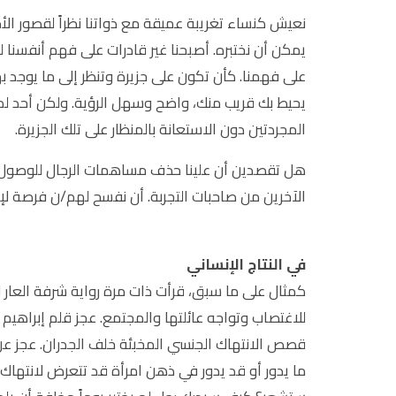
نعيش كنساء تغريبة عميقة مع ذواتنا نظراً لقصور الأدو
يمكن أن نختبره. أصبحنا غير قادرات على فهم أنفسنا 
على فهمنا. كأن تكون على جزيرة وتنظر إلى ما يوجد 
يحيط بك قريب منك، واضح وسهل الرؤية. ولكن أحد ل
المجردتين دون الاستعانة بالمنظار على تلك الجزيرة.
هل تقصدين أن علينا حذف مساهمات الرجال للوصول ل
الآخرين من صاحبات التجربة. أن نفسح لهم/ن فرصة ل
في النتاج الإنساني
للاغتصاب وتواجه عائلتها والمجتمع. عجز قلم إبراهيم
قصص الانتهاك الجنسي المخبئة خلف الجدران. عجز عن 
ما يدور أو قد يدور في ذهن امرأة قد تتعرض لانتهاك