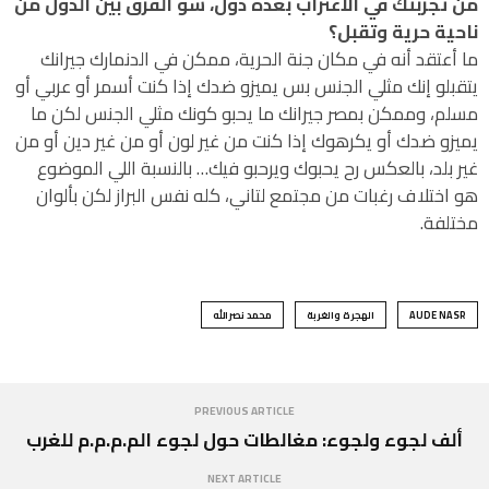
من تجربتك في الاغتراب بعدة دول، شو الفرق بين الدول من
ناحية حرية وتقبل؟
ما أعتقد أنه في مكان جنة الحرية، ممكن في الدنمارك جيرانك
يتقبلو إنك مثلي الجنس بس يميزو ضدك إذا كنت أسمر أو عربي أو
مسلم، وممكن بمصر جيرانك ما يحبو كونك مثلي الجنس لكن ما
يميزو ضدك أو يكرهوك إذا كنت من غير لون أو من غير دين أو من
غير بلد، بالعكس رح يحبوك ويرحبو فيك… بالنسبة اللي الموضوع
هو اختلاف رغبات من مجتمع لتاني، كله نفس البراز لكن بألوان
مختلفة.
AUDE NASR
الهجرة والغربة
محمد نصرالله
PREVIOUS ARTICLE
ألف لجوء ولجوء: مغالطات حول لجوء الم.م.م.م للغرب
NEXT ARTICLE