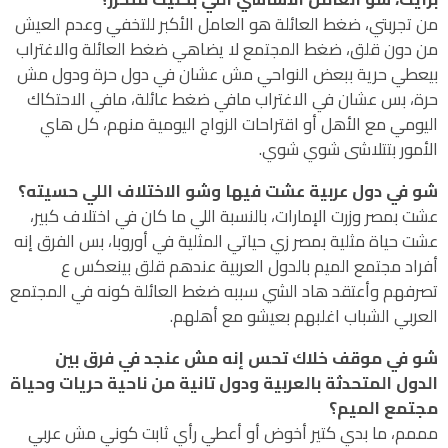
من تجربتي، ضغط العائلة هو العامل الأكبر للتخفي وعدم العيش
من دون قلق، ضغط المجتمع لا يضاهي ضغط العائلة والاغتراب
بيعطي حرية ببعض النواحي مش عشان في دول حرة ودول مش
حرة، بس عشان في الاغتراب مافي ضغط عائلة، مافي الاحتكاك
اليومي مع الأهل أو اقتراحات الزواج اليومية منهم، كل هاي
الأمور بتتلاشى شوي شوي.
شو في دول عربية عشت فيها وشو الاختلاف اللي حسيته؟
عشت بمصر وزرت الإمارات، بالنسبة اللي ما كان في اختلاف كبير،
عشت حياة مثلية بمصر زي حياتي المثلية في أوروبا، بس الفرق إنه
أفراد مجتمع الميم بالدول العربية عندهم قلق بينعكس ع
تصرفهم وأعتقد هاد الشي سببه ضغط العائلة كونه في المجتمع
العربي الشباب اغلبهم بعيشو مع أهلهم.
شو في موقف خلاك تحس إنه مش عنجد في فرق بين
الدول المتحدثة بالعربية ودول تانية من ناحية حريات وحياة
مجتمع الميم؟
مممم، ما بدي كتير أخوض أو أعطي رأي ثابت كوني مش عربي