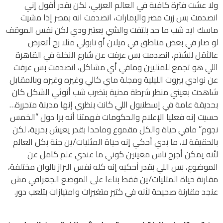
ولا عشت فترة كافية في العالم العربي، لكن بقدر أقول إني
انصدمت بس زرت مصر والإمارات، انصدمت انه بمصر إذا مشيت
ماسك ايد شب ما حد بلتفت والشي يعتبر ودي لكن نفس الموقف
لو صار في بعض مناطق في ميلان أو نابولي مثلا رح أتعرض
عالأقل للشتم، انصدمت بس عرفت عن شارع النخلة في القاهرة
اللي هو تجمع للمثليين ومافي أي مشاكل، انصدمت بس عرفت
عن نوادي بيروت الليلية ومجلة ماي كالي وغيره وغيره وبالمقابل
شاهدت بعيني منظر شرطة مدنية بتضرب شب أنوثي الشكل كان
بحديقة عامة في إسطنبول اللي كانت بنظري إنها مدينة متحررة…
حسيت إنه فعليا الإعلام والحكومات فهمتنا أنه برا دول “الخمس
نجوم” مافي حياة والكل مقموع وماحدا بقدر يعيش بحرية، لكن
بالحقيقة لا، ما بدي أحكي إنه حياة المثليات/ين جنة بكل العالم
لأنه يمكن أجرح ناس معينين كوني ما عندي علم كامل عن
الموضوع، بس اللي بقدر أحكيه إنه كله نفس البراز بالوان مختلفة،
مقارنة حياة المثليات/ين فقط بناءا على الموضع الجغرافي مش
عنجد مقارنة صحيحة لأنه في كتير متغيرات وامتيازات بتلعب دور.