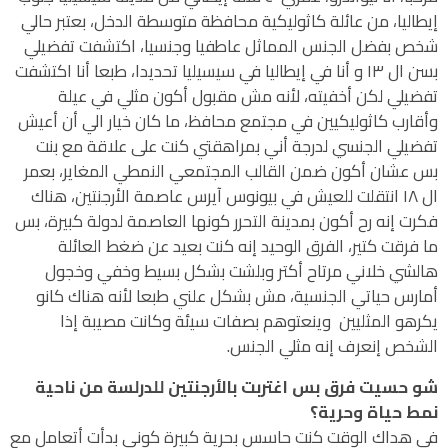
إيطاليا، من عائلة كاثوليكية محافظة متوسطة الدخل، بعتبر حالي
شخص بفضل الجنس المماثل عاطفيا وجنسيا، اكتشفت تفضيلي
بسن ال ١٣ و أنا في إيطاليا في سيسيليا تحديدا، طبعا أنا اكتشفت
تفضيلي لكن أخفيته، لأنه مش مقبول أكون مثلي في عيلة
وأقارب كاثوليكيين في مجتمع محافظ، ما كان خيار الي أن أعيش
تفضيلي الجنسي لدرجة أني بمراهقتي كنت على علاقة مع بنت
بس عشان أكون ضمن القالب المجتمعي النمطي المغاير، بعمر
ال ١٨ انتقلت للعيش في بيونوس آيرس عاصمة الأرجنتين، هناك
فكرت إنه رح أكون بمدينة التحرر كونها العاصمة لدولة كبيرة، بس
ما فرقت كتير، الفرق الوحيد إنه كنت بعيد عن ضغط العائلة
هالشي خلاني مرتاح أكتر وبلشت بشكل بسيط وخفي وخجول
أمارس حياتي الجنسية، مش بشكل علني طبعا لأنه هناك كانو
يكرهو المثليين وينعتوهم بصفات سيئة وكانت مصيبة إذا
الشخص إنعرف إنه مثلي الجنس.
شو حسيت فرق بس اغتربت بالأرجنتين للدرلسة من ناحية
نمط حياة وحرية؟
في هداك الوقت كنت حاسس بحرية كبيرة كوني بدأت أتعامل مع