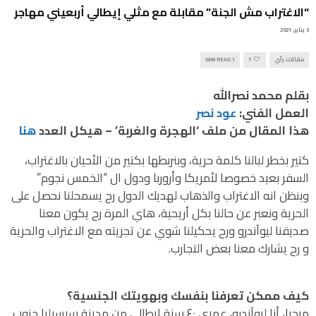
“الاغتراب مش الجنة” مقابلة مع مثلي إيطالي أربعيني مهاجر
3 يناير, 2021
مقالات رأي
7
1 MIN READ
بقلم محمد نصرالله
العمل الفني:
عود نصر
هذا المقال من ملف ‘الهجرة والغربة’ – هيكل العدد
هنا
كتير بخطر لبالنا كلمة حرية، وبنربطها بكتير من الأحيان بالاغتراب،
السفر بعيد خصوصا لأمريكا وأروربا ودول ال “الخمس نجوم”
وبنظن انه الاغتراب والذهاب لهديك الدول رح يسمحلنا نحصل على
الحرية ونعبر عن حالنا بكل أريحية، هاي المرة رح يكون معنا
صديقنا ليوآندرو ورح يحكيلنا شوي عن تجريته مع الاغتراب والحرية
و رح يشارك معنا بعض التجارب.
كيف ممكن تعرفنا بنفسك وبهويتك الجنسية؟
مرحبا، أنا ليوآندرو، عمري ٤٠ سنة إيطالي من مدينة سيسيليا جنوب