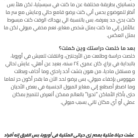
جنسانيتي بطريقة مختلفة عن ما كنت في سيسيليا، لكن هلأ بس
أنظر للموضوع بحس أني كنت برضو قامع حالي وعايش مع سر ما
كنت بدي حد يعرفه، بس بالنسبة الي بهداك الوقت كنت مبسوط
عالأقل إني ما كنت بمثل شخص مغاير، نعم مخفي ميولي لكن ما
بمثل العكس.
بعد ما خلصت دراستك وين كملت؟
خلصت دراسة وطلعت من الأرجنتين، وانتقلت للعيش في أوروبا،
بالبداية في براغ، كان عمري ٢٤ سنه، بعيد عن أهلي، عايش لحالي
و مستقل ماديا، من هون بلشت أخد راحتي وما أخاف وبطلت
مهووس بإخفاء ميولي، بس برضو لحد الآن ما بقدر أكون حر تماما
وما اضطر أصطنع إني مغاير الميول الجنسية في بعض الأحيان
حتى بأكثر الأماكن “تحررا” بالعالم ممكن أتعرض للتمييز بمكان
عملي أو أي مكان تاني بسبب ميولي.
عشت حياة مثلية بمصر زي حياتي المثلية في أوروبا، بس الفرق إنه أفراد