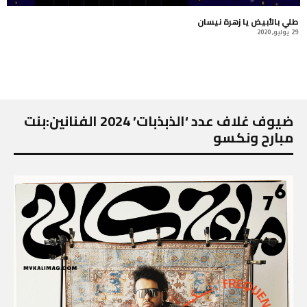
طلي بالأبيض يا زهرة نيسان
29 يوليو, 2020
ضيوف غلاف عدد ‘الذبذبات’ 2024 الفنانين:بنت
مبارح ونكسو