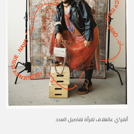
أنقر\ي عالغلاف لقرأة تفاصيل العدد