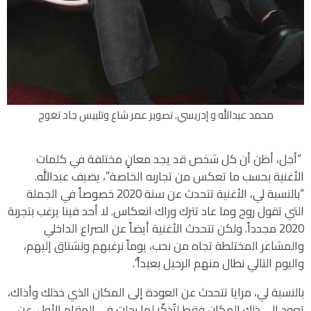
محمد عبدالله و إدريسي. تصوير عمر شاع وتلبيس جاد تغوج
“أجل، أظن أن كل شخص قد يجد معانٍ مختلفة في كلمات
الأغنية بحسب ما تعكس من تجاربه الخاصة”، يضيف عبدالله.
“بالنسبة لي، الأغنية تتحدث عن سنة 2020 خصوصاً في الجملة
التي تقول روح وما عاد تترك وراك انعكاس. لا أحد فينا يرغب بتجربة
2020 مجدداً. ولكن تتحدث الأغنية أيضاً عن الصراع الداخلي
والمشاعر المختلطة تجاه من نحب، يوماً نرغبهم ونشتاق إليهم،
واليوم التالي نطال منهم الرحيل بعيداً”.
بالنسبة لي، مرايا تتحدث عن العودة إلى المكان الذي خذلك وأذاك،
تعود إلى ذلك المكان فقط لتُذكّر لما رحلت في المقام الأول. عن