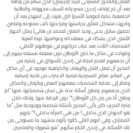
الفنان والمخرج المسرحي فريد (إدريسي) الذي سافر من وطنه
بعد أن تم إيقاف إحدى مسرحياته لأسباب مجهولة، والطالبة
الجامعية عناية (صوفيا الأسير) التي هربت إلى المهجر بعد أن
واجهت مشاكل تتعلّق بدراستها وقراءتها كتب ممنوعة وقاضي
تحقيق سابق يدعى وحيد المثنى (محمد بن هاني) يمثل الجهاز
الأمني الذي يشكك في معتقداته وعواقبها. تربط الغربة
الشخصيات الثلاث بعد غياب حرياتهم في موطنهم الأصلي،
وتتواجد في مكان ما خارج الأوطان دون معرفة مسبقة بينهم إلى
أن يجمعهم انفجار قنبلة في إحدى الأسواق في إشارة من
المخرج أن فعل القتل والإرهاب والكراهية موجود في أي مكان
في العالم. تعالج المسرحية قضية الاغتراب من ناحية إنسانية
وتنظر إلى علاقة الشخصيات ببعضهم البعض وبالزمان والمكان
الذي يجمعهم، وتطرح أسئلة عدة على لسان شخصياتها، منها “لمَ
وطني أنا من بين كل الأوطان؟” دون الإجابة عنها. ولذلك خلال
فترة التدريب كان يأتي المخرج بأسئلة شخصية ووجودية مثل “ما
هو الحيوان الذي بداخلي؟ من هي المرأة بداخلي؟” ليلهم
الممثلين، وفي اليوم التالي كانوا يأتوه بمشهد ما مستوحى من
تلك الأسئلة. في إحدى الأيام سألهم “شو شعورك والقناصين