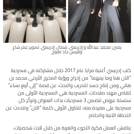
يمين:
محمد عبدالله و إدريسي. شمال: إدريسي. تصوير عمر شاع
وتلبيس جاد تغوج
كتب إدريسي أغنية مرايا عام 2017 خلال مشاركته في مسرحية
“الآن هنا وما بينهما” من إخراج ورؤية المخرج الأردني محمد بن
هاني ومن إنتاج جسد للتدريب والبحث، عن قصة “إلى أربع نساء”
للقاص مهند صلاحات. المسرحية هي المسرحية الأولى من
سلسلة عروض تتضمن 3 مسرحيات بذات العنوان وتركّز كل
مسرحية على مفردة منه، لتتناول الأولى كلمة “الآن” وتتحدث عن
اللحظة الآنية والحاضر.
يناقش العمل فكرة اللجوء والغربة من خلال ثلاث شخصيات،