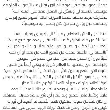
حمدان وموسيقاه في فرقة الصابون يقتل من الأصوات الملهمة
موسيقياً بالنسبة لي وتسنّى لي العمل معه على أغنية “بيت”
بمشاركة فرقة طنجرة ضغط السورية. لذلك أتفهم شعور إدريسي
وحماسه حين يؤدي مع من كان يتطلع إليه موسيقياً”.
اعتدنا على الحسّ العاطفي في أغاني إدريسي ومرايا ليست
استثناءً من ذلك. تتطرق كلمات الأغنية إلى عدة مواضيع في ذات
الوقت، عن المكان والحب والحرب والعلاقات والذات والذكريات.
“بالنسبة لي، الأغنية تتحدث عن شعور الحب عن بعد، أو أن تحب
شيئاً دون أن تحصل عليه، عن الحب في خضمّ كل الفوضى
والبشاعة التي يقدّمها لنا العالم كل يوم، وهي أيضاً عن شعور
القوة الذي نشعر به حين نتخلّى عن المكان أو الشخص الذي نحب”
يخبرني إدريسي. “أتخيل الأغنية على الشكل التالي، كأنك في ميدان
ثورة تتظاهر وتهتف مع أحبائك، تشاركهم بذات الأفكار
والطموحات وآمال التغيير، وبعد سنة تزور ذاك الميدان لتجده
فارغاً وكئيباً. غادر الجميع ولم يتغير أي شيء. لقد خسرت المعركة.
إن كان للخذلان صوت، سيكون هذه الأغنية. لم أشهد أي ثورات
كوني من الأردن، ولكن شاهدت ثورات الربيع العربي على الشاشات