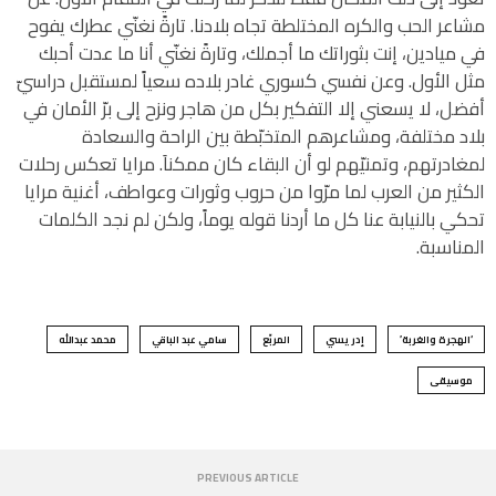
مشاعر الحب والكره المختلطة تجاه بلادنا. تارةً نغنّي عطرك يفوح
في ميادين، إنت بثوراتك ما أجملك، وتارةً نغنّي أنا ما عدت أحبك
مثل الأول. وعن نفسي كسوري غادر بلاده سعياً لمستقبل دراسيّ
أفضل، لا يسعني إلا التفكير بكل من هاجر ونزح إلى برّ الأمان في
بلاد مختلفة، ومشاعرهم المتخبّطة بين الراحة والسعادة
لمغادرتهم، وتمنيّهم لو أن البقاء كان ممكناَ. مرايا تعكس رحلات
الكثير من العرب لما مرّوا من حروب وثورات وعواطف، أغنية مرايا
تحكي بالنيابة عنا كل ما أردنا قوله يوماً، ولكن لم نجد الكلمات
المناسبة.
‘الهجرة والغربة’
إدريسي
المربّع
سامي عبد الباقي
محمد عبدالله
موسيقى
PREVIOUS ARTICLE