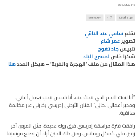
13 ديسمبر, 2020
فن و ثقافة
1
1 MIN READ
بقلم
سامي عبد الباقي
تصوير
عمر شاع
تلبيس
جاد تغوج
شكرا خاص
لمسرح البلد
هذا المقال من ملف ‘الهجرة والغربة’ – هيكل العدد
هنا
“أنا لست النجم الذي تبحث عنه، أنا شخص بيحب يعمل أغاني.
ومدير أعمالي لحالي” الفنان الأردني إدريسي يخبرني عبر مكالمة
هاتفية.
رافقت فترة مراهقة إدريسي فرق روك عديدة، مثل المربع، آخر
زفير، ماي كمكل رومانس، ومن ذلك الحين أراد أن يصنع موسيقا