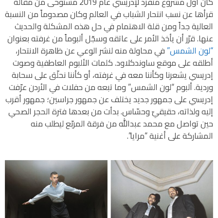
كان أول مشروع منفرد لإدريسي عام 2019 مستوحى من مقالة
قرأها عن نسب انتحار الشباب في العالم وكان مصدوماً من النسبة
العالية جداً ومن قلة الاهتمام في حل هذه المشكلة والحديث
عنها. قرّر أن يأخذ الأمر على عاتقه وسجّل ألبوماً من غرفته بعنوان
“لون الشمس”
في محاولة منه لنشر الوعي عن ظاهرة الانتحار،
أطلقه على موقع ساوندكلاود. كلمات الألبوم العاطفية وصوت
إدريسي يشعرنا وكأننا معه في غرفته، أو كأننا نحلّق على سحابة
وردية. ألبوم “لون الشمس” وما تبعه من حفلات في الأردن عرّفت
إدريسي على جمهور جديد يختلف عن جمهور جراسين؛ جمهور أقرب
إليه ولذاته، حقيقيّ وحسّاس. بدأت من بعدها فترة الحجر الصحي
حين تواصل مع محمد عبدالله من فرقة المربّع ليطلب منه
المشاركة على أغنية “مرايا”.