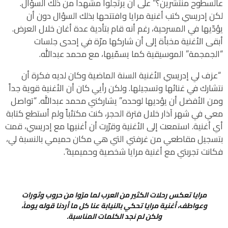
عالسطوح منتشرين؟” على أن يرتجلوا مشهداً من ذلك السؤال.
لكن إدريسي كتب أغنية مرايا وافتتحها بذلك السؤال دون أن
يؤدّيها في المسرحية، رغم أنه قام بتأدية عدة أغان خلال العرض.
أبقى الأغنية مخبأة إلى أن شاركها مرّة في إحدى جلسات
“الجمجمة” الموسيقية كما يسمّيها، مع محمد عبدالله.
“عزف لي إدريسي الأغنية السنة الماضية وكان لديه فكرة أن
نتشارك في غنائها وتسجيلها. ولكن رأيي كان أن الأغنية قوية جداً
ومن الأفضل أن يؤديها لوحده” يشاركني محمد عبدالله. “تواصل
معي في شهر آذار خلال فترة الحجر، كنت مكتئباً ولم أستطع كتابة
أي أغنية. استمعت إلى الأغنية وقرّرت أن أغنيها مع إدريسي، قمت
بتسجيل مقاطعي من غرفتي التي هي مكان حميمي بالنسبة لي،
فكانت تجربتي مع أغنية مرايا شخصية وحميمية”.
مرايا تعكس رحلات الكثير من العرب لما مرّوا من حروب وثورات
وعواطف، أغنية مرايا تحكي بالنيابة عنا كل ما أردنا قوله يوماً،
ولكن لم نجد الكلمات المناسبة.