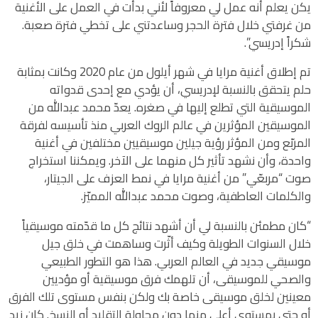
يكن يعلم أنه عمل لي معروفاً لأني بدأت في العمل على الأغنية
من غرفتي خلال فترة الحجر وساعدتني على تخطي فترة صعبة.
شكراً إدريسي”.
تم إطلاق أغنية مرايا في شهر أيلول من عام 2020 وكانت بمثابة
حلم يتحقق بالنسبة لإدريسي، أن يؤدي مع إحدى قدواته
الموسيقية التي تطلع إليها في صغره. يعدّ محمد عبدالله من
الموسيقين المؤثرين في عالم الروك العربي منذ تأسيسه لفرقة
المربّع ومن المؤثر رؤية جيلين موسيقيين مختلفين في أغنية
واحدة، وأن نشهد تأثير كل منهما على الآخر. ويمكننا استخراج
صوت “مربعّي” من أغنية مرايا في نمط العزف على الجيتار،
والكلمات العاطفية، وصوت محمد عبدالله المميّز.
“كان مطمئن بالنسبة لي أن أشهد نتائج كل ما قدّمته موسيقياً
خلال السنوات الطويلة وكيف أثّرت وساهمت في خلق جيل
موسيقي جديد في العالم العربي. هذا هو التطور الطبيعي
والصحي للموسيقى، أن تلهمك فرق موسيقية أو مؤديين
معينين لخلق موسيقى خاصة بك ولكن بنفس مستوى تلك الفرق
أو حتى بمستوى أعلى منها دون محاولة التقليد أو النسخ. كان زيد