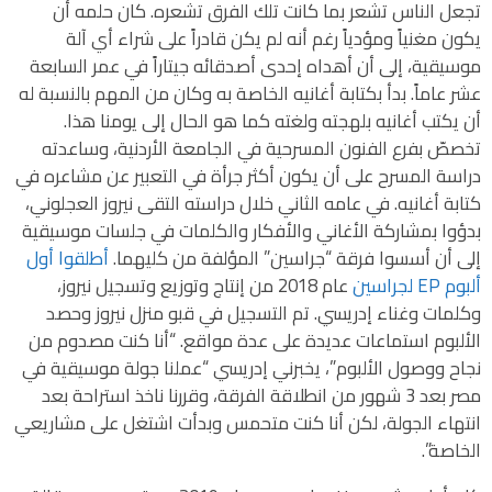
تجعل الناس تشعر بما كانت تلك الفرق تشعره. كان حلمه أن
يكون مغنياً ومؤدياً رغم أنه لم يكن قادراً على شراء أي آلة
موسيقية، إلى أن أهداه إحدى أصدقائه جيتاراً في عمر السابعة
عشر عاماً. بدأ بكتابة أغانيه الخاصة به وكان من المهم بالنسبة له
أن يكتب أغانيه بلهجته ولغته كما هو الحال إلى يومنا هذا.
تخصصّ بفرع الفنون المسرحية في الجامعة الأردنية، وساعدته
دراسة المسرح على أن يكون أكثر جرأة في التعبير عن مشاعره في
كتابة أغانيه. في عامه الثاني خلال دراسته التقى نيروز العجلوني،
بدؤوا بمشاركة الأغاني والأفكار والكلمات في جلسات موسيقية
إلى أن أسسوا فرقة “جراسين” المؤلفة من كليهما.
أطلقوا أول
ألبوم EP لجراسين
عام 2018 من إنتاج وتوزيع وتسجيل نيروز،
وكلمات وغناء إدريسي. تم التسجيل في قبو منزل نيروز وحصد
الألبوم استماعات عديدة على عدة مواقع. “أنا كنت مصدوم من
نجاح ووصول الألبوم”، يخبرني إدريسي “عملنا جولة موسيقية في
مصر بعد 3 شهور من انطلاقة الفرقة، وقررنا ناخذ استراحة بعد
انتهاء الجولة، لكن أنا كنت متحمس وبدأت اشتغل على مشاريعي
الخاصة”.