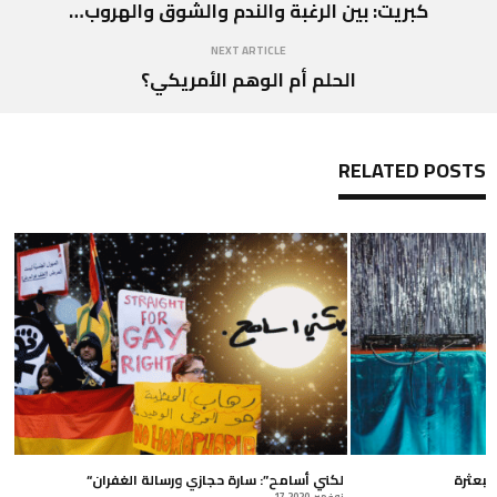
كبريت: بين الرغبة والندم والشوق والهروب…
NEXT ARTICLE
الحلم أم الوهم الأمريكي؟
RELATED POSTS
مبعثرة
“لكني أسامح”: سارة حجازي ورسالة الغفران