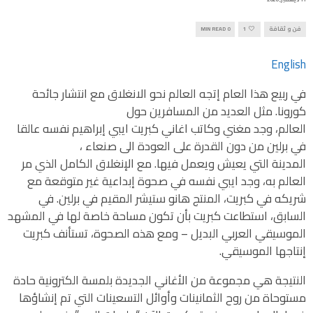
فن و ثقافة
1
0 MIN READ
English
في ربيع هذا العام إتجه العالم نحو الانغلاق مع انتشار جائحة
كورونا. مثل العديد من المسافرين حول
العالم، وجد مغني وكاتب اغاني كبريت ايبي إبراهيم نفسه عالقا
في برلين من دون القدرة على العودة الى صنعاء ،
المدينة التي يعيش ويعمل فيها. مع الإنغلاق الكامل الذي مر
العالم به، وجد ايبي نفسه في صحوة إبداعية غير متوقعة مع
شريكه في كبريت، المنتج هانو ستيشر المقيم في برلين. في
السابق، استطاعت كبريت بأن تكون مساحة خاصة لها في المشهد
الموسيقي العربي البديل – ومع هذه الصحوة، تستأنف كبريت
إنتاجها الموسيقي.
النتيجة هي مجموعة من الأغاني الجديدة بلمسة الكترونية حادة
مستوحاة من روح الثمانينات وأوائل التسعينات التي تم إنشاؤها