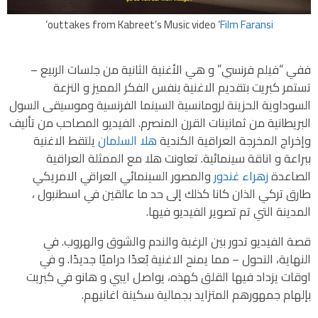
‘
outtakes from Kabreet’s Music video ‘
Film Faransi
ففي “فيلم فرنسي” و هي الأغنية الثانية من جلسات الربيع –
تستمر كبريت بتقديم الاغنية بنفس الفكر المميز و النزعة
السوداوية الحزينة لرومانسية السينما الفرنسية وموسيقى السول
البريطانية من ثمانينات القرن المنصرم. الفيديو المصاحب من تأليف
وإخراج المخرجة العراقية الكندية
هلا السلمان
يلتقط الاغنية
ببراعة و اناقة سينمائية. تعاونت هلا مع الممثلة العراقية
الصاعدة
زهراء غندور
والمصور السينمائي العراقي الامريكي
طارق تركي الذان كانا كذلك إلى حد ما عالقين في اسطنبول ،
المدينة التي تم تصوير الفيديو فيها.
قصة الفيديو تدور بين الرغبة والندم والشوق والهروب. في
النهاية، التحول – مما يمنح الاغنية بُعدًا دراميًا جديدًا. و في
اوقات يزداد فيها القلق كهذه، يواصل ايبي و هانو في كبريت
بإلهام جمهورهم المتزايد بجمالية سكينة اغانيهم.