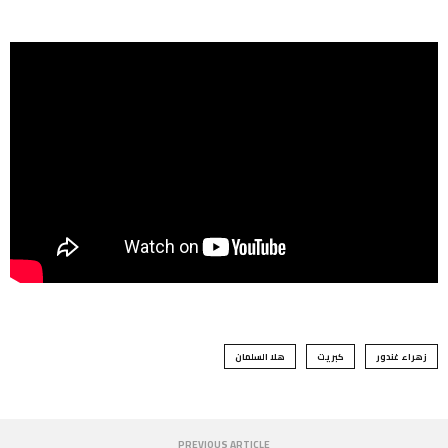
زهراء غندور
كبريت
هلا السلمان
PREVIOUS ARTICLE