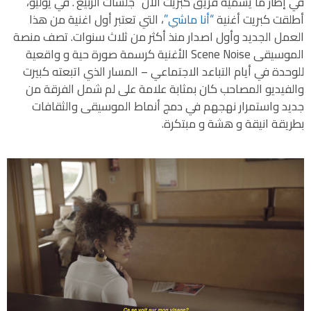
في إطار ما يسميه فريق كبريت الآن “جلسات الربيع”. في يوليو،
أطلقت كبريت أغنية
“أنا ماشي”
، التي تعتبر أول اغنية من هذا
العمل الجديد وأول اصدار منذ أكثر من ثلاث سنوات. تصف منصة
الموسيقى Scene Noise الأغنية كرسمة صورة حية و واقعية
للوحدة في أيام التباعد الاجتماعي – المسار الذي اتبعته كبيرت
والفيديو المصاحب كان بمثابة علامة على لم شمل الفرقة من
جديد واستمرار نهجهم في دمج أنماط الموسيقى والثقافات
بطريقة انيقة و هشة و مبتكرة.