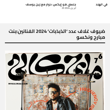
 في الهند
جنسي هو إيكس: حوار مع زين يوسف
20 أبريل, 2024
ضيوف غلاف عدد ‘الذبذبات’ 2024 الفنانين:بنت
مبارح ونكسو