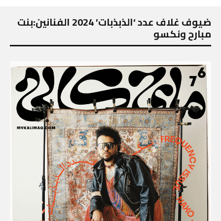
ضيوف غلاف عدد ‘الذبذبات’ 2024 الفنانين:بنت
مبارح ونكسو