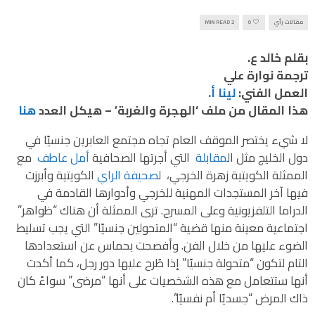
مقالات رأي
0
2 MIN READ
بقلم خالد ع.
ترجمة نوارة علي
العمل الفني:
لينا أ.
هذا المقال من ملف ‘الهجرة والغربة’ – هيكل العدد
هنا
لا شيء يختصر الموقف العام تجاه مجتمع العابرين جنسيًا في
دول الخليج مثل ال
مقابلة
التي أجرتها الصحافية
أمل عاطف
مع
الممثلة الكويتية زهرة الخرجي، ل
صحيفة الراي
الكويتية وأبرزت
فيها آخر المستجدات المهنية للخرجي وأدوارها القادمة في
الدراما التلفزيونية وعلى المسرح. ترى الممثلة أن هناك “ظواهر”
اجتماعية معينة منها قضية “المتحولين جنسيًا” التي يجب تسليط
الضوء عليها من خلال الفن. وأفصحت بحماس عن استعدادها
التام لتكون “متحولة جنسيًا” إذا طُرح عليها دور رجل، كما أكدت
أنها ستتعامل مع هذه الشخصيات على أنها “مرضى” سواءً كان
ذاك المرض “جسديًا أم نفسيًا”.