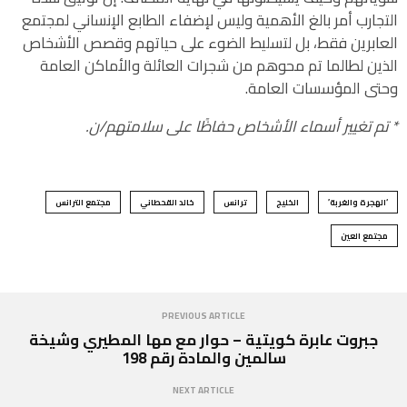
التجارب أمر بالغ الأهمية وليس لإضفاء الطابع الإنساني لمجتمع
العابرين فقط، بل لتسليط الضوء على حياتهم وقصص الأشخاص
الذين لطالما تم محوهم من شجرات العائلة والأماكن العامة
وحتى المؤسسات العامة.
* تم تغيير أسماء الأشخاص حفاظًا على سلامتهم/ن.
‘الهجرة والغربة’
الخليج
ترانس
خالد القحطاني
مجتمع الترانس
مجتمع العين
PREVIOUS ARTICLE
جبروت عابرة كويتية – حوار مع مها المطيري وشيخة
سالمين والمادة رقم 198
NEXT ARTICLE