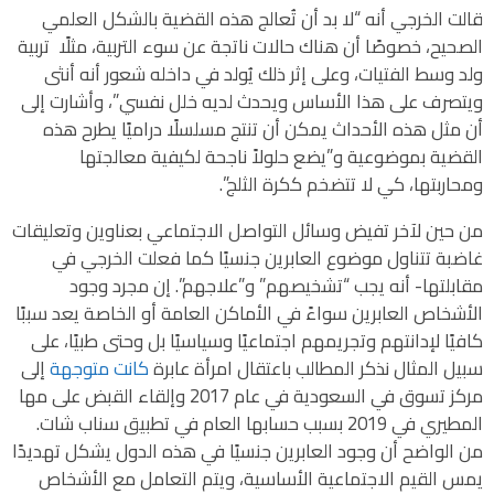
قالت الخرجي أنه “لا بد أن تُعالج هذه القضية بالشكل العلمي
الصحيح، خصوصًا أن هناك حالات ناتجة عن سوء التربية، مثلًا تربية
ولد وسط الفتيات، وعلى إثر ذلك يُولد في داخله شعور أنه أنثى
ويتصرف على هذا الأساس ويحدث لديه خلل نفسي”، وأشارت إلى
أن مثل هذه الأحداث يمكن أن تنتج مسلسلًا دراميًا يطرح هذه
القضية بموضوعية و”يضع حلولاً ناجحة لكيفية معالجتها
ومحاربتها، كي لا تتضخم ككرة الثلج”.
من حين لآخر تفيض وسائل التواصل الاجتماعي بعناوين وتعليقات
غاضبة تتناول موضوع العابرين جنسيًا كما فعلت الخرجي في
مقابلتها⁠- أنه يجب “تشخيصهم” و”علاجهم”. إن مجرد وجود
الأشخاص العابرين سواءً في الأماكن العامة أو الخاصة يعد سببًا
كافيًا لإدانتهم وتجريمهم اجتماعيًا وسياسيًا بل وحتى طبيًا، على
سبيل المثال نذكر المطالب باعتقال امرأة عابرة
كانت متوجهة
إلى
مركز تسوق في السعودية في عام 2017 وإلقاء القبض على مها
المطيري في 2019 بسبب حسابها العام في تطبيق سناب شات.
من الواضح أن وجود العابرين جنسيًا في هذه الدول يشكل تهديدًا
يمس القيم الاجتماعية الأساسية، ويتم التعامل مع الأشخاص