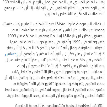
رهاب العبور الجنسي في المجتمع، وعلى الرغم من أن المادة 359
هي الوحيدة في النظام القانوني في الإمارات إلا أن ذلك لم يمنع
الاعتقالات المتكررة للأشخاص العابرين.
لا تملك السعودية قانونًا منظمًا ضد الأشخاص العابرين/ات جنسيًا،
وعوضًا عن ذلك ينظر الناس لفتوى ابن باز عند مناقشة العبور
الجنسي، وكان ابن باز عالمًا إسلاميًا ومفتي المملكة من 1993
حتى وفاته في 1999 وأفتى في جميع جوانب الحياة بما فيها
الجوانب القانونية. وقال أنه “لا يمكن لأحدٍ كائناً من كان أن يغيِّر
خلق الله تعالى من ذكر إلى أنثى أو العكس” وأوضح أن
إحساس
الشخص في داخله غير الجنس الظاهر “ليس عذراً لتغيير جنسه، بل
هو اتباع للشيطان في تغيير خلق الله.” لكنه صرح أن إجراء
العمليات الجراحية والعبور الطبي جائز للأشخاص متداخلي/ات
الجنس البيولوجي، ورغم الاعتداد بتصريحات ابن باز وتقديرها إلا أن
هذه الفتوى يتم رفضها لدعمها “تغيير خلق الله” بطريقة ما،
وتشير هذه الفتوى لاحتمال وجود أشخاص لا يتوافقون مع نمط
ثنائية الجنس وتُظهر مفهوم أن الجسد لا يحدد الهوية الجندرية.
التثقيف المغلوط للعامة وتشويشهم بين الهوية الجندرية