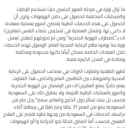
ما تزال نورة في مرحلة العبور الجنسي حيث تستخدم الإنترنت
والصيدليات المختلفة للحصول على حقن الهرمونات. وترى أن
الحصول على هذه الخدمات الطبية يقتضي المرور بعملية معقدة
لا داعي لها، وتتمثل العملية في تشخيص علماء النفس للعابرين/
ات بـ”ـاضطراب الهوية الجندرية” ومن ثم تحويلهم للعلاج. تعمل
نورة بما يوفره نظام الرعاية الصحية العام، الوصول لهذه الخدمات
خلال العيادات الخاصة ممكن أيضًا لكنها محدودة ومكلفة
ومتاحة في المدن الكبيرة فقط.
تظهر الطبقية وتفاوت الثروات في مصاعب الحصول على الرعاية
الصحية والفروقات بين النظامين العام والخاص، هذا التفاوت
يعتبر حاجزًا يمنع العابرين/ات من الإفصاح عن الهوية الجندرية
والمرور بالعمليات الطبية اللازمة. ولا ينطبق ذلك على السعودية
فحسب بل يمتد لسائر دول الخليج والعالم. سمير* رجل عابر من
السعودية يبلغ من العمر 31 عامًا وعبر طبيًا في بريطانيا أثناء
دراسته، الخدمات في السعودية من وجهة نظره تقتصر على العلاج
النفسي فحسب، أما المضي قدمًا نحو الجراحة و/أو الهرمونات