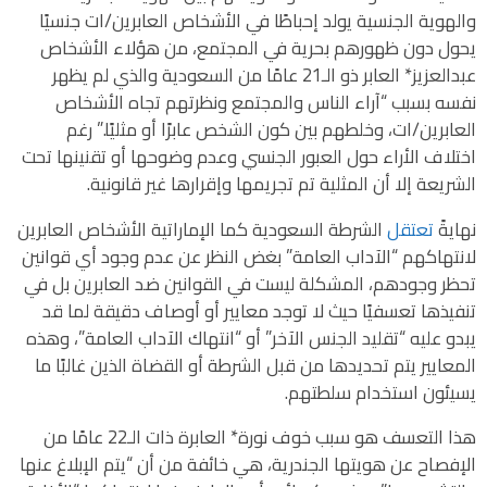
والهوية الجنسية يولد إحباطًا في الأشخاص العابرين/ات جنسيًا
يحول دون ظهورهم بحرية في المجتمع، من هؤلاء الأشخاص
عبدالعزيز* العابر ذو الـ21 عامًا من السعودية والذي لم يظهر
نفسه بسبب “آراء الناس والمجتمع ونظرتهم تجاه الأشخاص
العابرين/ات، وخلطهم بين كون الشخص عابرًا أو مثليًا.” رغم
اختلاف الأراء حول العبور الجنسي وعدم وضوحها أو تقنينها تحت
الشريعة إلا أن المثلية تم تجريمها وإقرارها غير قانونية.
نهايةً
تعتقل
الشرطة السعودية كما الإماراتية الأشخاص العابرين
لانتهاكهم “الآداب العامة” بغض النظر عن عدم وجود أي قوانين
تحظر وجودهم، المشكلة ليست في القوانين ضد العابرين بل في
تنفيذها تعسفيًا حيث لا توجد معايير أو أوصاف دقيقة لما قد
يبدو عليه “تقليد الجنس الآخر” أو “انتهاك الآداب العامة”، وهذه
المعايير يتم تحديدها من قبل الشرطة أو القضاة الذين غالبًا ما
يسيئون استخدام سلطتهم.
هذا التعسف هو سبب خوف نورة* العابرة ذات الـ22 عامًا من
الإفصاح عن هويتها الجندرية، هي خائفة من أن “يتم الإبلاغ عنها