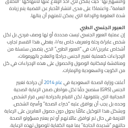
والتشهير بها” حيث يمكن لأي أحد الإبلاغ عنها لانتهاكها “الأخلاق
العامة”، واعتمادًا على مدى انتشار الأخبار عن القضية يتم زيادة
شدة العقوبة والإدانة التي يمكن للمتهم أن ينالها.
العبور الجنسي الطبي
إن عملية العبور الجنسي ليست محددة أو لها وصف فردي بل لكل
شخص عابر/ة رحلة وتعريف خاص به/ا، يغطي هذا القسم تجارب
أشخاص عابرين/ات في “العبور الطبي” الذي يتضمن سلسلة من
الإجراءات كعملية تغيير الجنس جراحيًا والعلاج بالهرمونات،
ومناقشة لإمكانية الوصول والحصول على هذه الإجراءات في كل
من الكويت والسعودية والإمارات.
أعلنت وزارة الصحة السعودية في
عام 2014
أن جراحة تغيير
الجنس (GRS) ستصبح حقًا لكل مواطن ضمن الرعاية الصحية
المجانية التي يتلقونها، لكن القيام بالجراحة ليس قرار الشخص
وحده بل يجب أن يوافق عليه “خبراء الصحة” وأسرة الشخص.
ويشكل هذا التوكيل عائقًا يحول دون حصول العابرين على الرعاية
اللازمة في حال لم توافق عائلاتهم أو لم يعتبر مسؤولو الصحة
حالتهم “شديدة الحاجة” بما فيه الكفاية للوصول لهذه الرعاية.