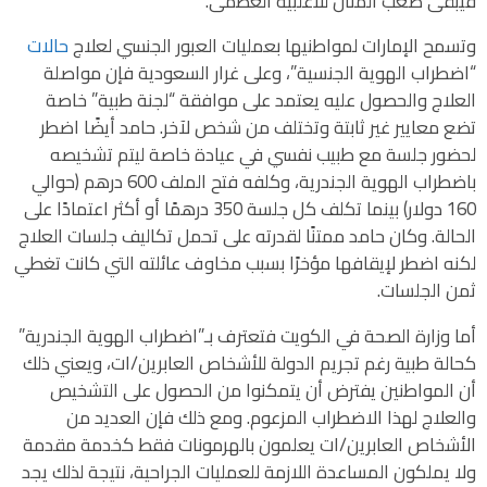
فيبقى صعب المنال للأغلبية العظمى.
وتسمح الإمارات لمواطنيها بعمليات العبور الجنسي لعلاج
حالات
“اضطراب الهوية الجنسية”، وعلى غرار السعودية فإن مواصلة
العلاج والحصول عليه يعتمد على موافقة “لجنة طبية” خاصة
تضع معايير غير ثابتة وتختلف من شخص لآخر. حامد أيضًا اضطر
لحضور جلسة مع طبيب نفسي في عيادة خاصة ليتم تشخيصه
باضطراب الهوية الجندرية، وكلفه فتح الملف 600 درهم (حوالي
160 دولار) بينما تكلف كل جلسة 350 درهمًا أو أكثر اعتمادًا على
الحالة. وكان حامد ممتنًا لقدرته على تحمل تكاليف جلسات العلاج
لكنه اضطر لإيقافها مؤخرًا بسبب مخاوف عائلته التي كانت تغطي
ثمن الجلسات.
أما وزارة الصحة في الكويت فتعترف بـ”اضطراب الهوية الجندرية”
كحالة طبية رغم تجريم الدولة للأشخاص العابرين/ات، ويعني ذلك
أن المواطنين يفترض أن يتمكنوا من الحصول على التشخيص
والعلاج لهذا الاضطراب المزعوم. ومع ذلك فإن العديد من
الأشخاص العابرين/ات يعلمون بالهرمونات فقط كخدمة مقدمة
ولا يملكون المساعدة اللازمة للعمليات الجراحية، نتيجة لذلك يجد