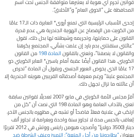
قوانين تجرم أي هوية لا يعتبرها متوافقة الجنس تحت اسم
المحافظة على “الذوق العام” و”الأخلاق”.
إحدى الأسباب الرئيسية التي تمنع أروى* العابرة ذات الـ17 عامًا
من الكويت من الإفصاح عن الهوية الجندرية هي عدم قدرة
القانون على حمايتها، وتجريمه وشيطنته لها بدل ذلك، تقول
“عائلتي ستقتلني بدم بارد إن علمت بشأني، المجتمع يكرهنا
والقانون لا ينصفنا”، وتعني بالقانون
المادة 198
من القانون
الكويتي. هذا القانون أيضًا عقبة أمام ياسين* العابر الكويتي ذو
17 عامًا الذي يخوض العبور الجنسي ويقول أن المادة “تحرض
المجتمع علينا.” ورغم معرفة أصدقائه القريبين هويته الجندرية إلا
أن عائلته ما تزال تجهل ذلك.
أقرّ مجلس الأمة الكويتي في مايو 2007 تعديلًا لقوانين سابقة
تعنى بالآداب العامة وهو المادة 198 التي نصت أن “كل من
ارتكب في علانية فعلاً فاضحاً أو تشبه في مظهره بالجنس الآخر،
يُعاقب بالحبس مدة لا تجاوز سنة واحدة وبغرامة لا تجاوز ألف
دينار (3500 دولار).” وأصدرت هيومن رايتس ووتش في 2012 تقريرًا
بعنوان
“يطاردوننا من أجل المتعة”: التمييز وعنف الشرطة ضد