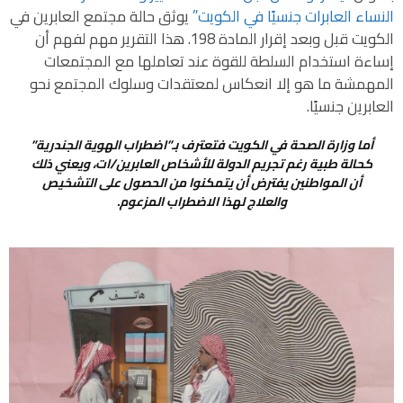
النساء العابرات جنسيًا في الكويت”
يوثق حالة مجتمع العابرين في
الكويت قبل وبعد إقرار المادة 198. هذا التقرير مهم لفهم أن
إساءة استخدام السلطة للقوة عند تعاملها مع المجتمعات
المهمشة ما هو إلا انعكاس لمعتقدات وسلوك المجتمع نحو
العابرين جنسيًا.
أما وزارة الصحة في الكويت فتعترف بـ”اضطراب الهوية الجندرية”
كحالة طبية رغم تجريم الدولة للأشخاص العابرين/ات، ويعني ذلك
أن المواطنين يفترض أن يتمكنوا من الحصول على التشخيص
والعلاج لهذا الاضطراب المزعوم.