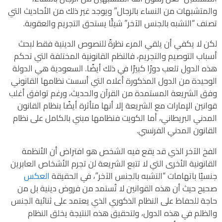
والمتشبهات من النساء بالرجال” ويوجد غير ذلك من الأحاديث التي
تصنف “التشبه بالجنس الآخر” شيئًا يستحق التجريم والعقوبة.
لكن لا يكفي أن يلقي المرء نظرةً للنصوص الدينية فقط لبحث
أسباب التوصيم والتجريم، فالنظم القانونية المختلفة التي تحكم
هذه الدول تلعب دورًا كبيرًا في ذلك أيضًا. السعودية هي الدولة
الوحيدة من الدول المذكورة أعلاه التي أسست نظامها القانوني
وفق الشريعة المستمدة من القرآن والحديث، ورغم توافق أغلب
قوانين الإمارات مع الشريعة إلا أنها متأثرة أيضًا بنظام القانون
المدني البريطاني، أما الكويت فنظامها مبني بالكامل على نظام
القانون المدني الفرنسي.
الفخ الآخر الذي قد يقع فيه الشخص هو افتراض أن الأنظمة
القانونية الأخرى التي لا تتبع الشريعة لن تجرم الأشخاص العابرين
جنسيًا باتهامات “التشبه بالجنس الآخر”، في الحقيقة
العكس
صحيح حيث أن هذه القوانين لا تُستمد من فروض دينية بل من
حاجة للحفاظ على النظام الذكوري الذي يعتمد على ثنائية الجنس
والظلم في هذه الدول، ولتحقيق هذه النتيجة يخلق النظام