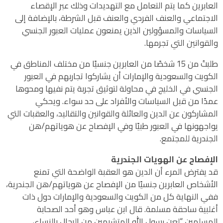
العابرين كما يتم التعامل مع التهديدات وذلك عبر الإقصاء
الاجتماعي والعنف الفردي والعنف قبل الشرطة، بالإضافة إلى
السياسات والمسؤولين الذين يمنعون عمليات العبور الجنسي
والقوانين التي تجرمها.
طلبتُ من 15 شخصًا من العابرين جنسيًا من مختلف المناطق في
الكويت والسعودية والإمارات أن يشاركوا تجاربهم في العبور
الجنسي في الخليج في محاولة لتوثيق تجربة يتم نفيها ومحوها
عمدًا من قبل السياسات والأفراد على حد سواء. ويحكي
المشاركون عن الدين والعائلة والقوانين والتقاليد، والعقبات التي
يواجهونها في العبور طبيًا وفي الإفصاح عن هوياتهم/هن
الجندرية للمجتمع.
الإفصاح عن الهويات الجندرية
قد يفترض المرء أن الدين هو العقبة الواضحة التي تمنع
الأشخاص العابرين جنسيًا من الإفصاح عن هوياتهم/هن الجندرية،
ففي النهاية كل من الكويت والسعودية والإمارات دول ذات
أغلبية ساحقة مسلمة. قال ابن عباس وهو أحد الصحابة
المسلمين “لعن رسول الله المتشبهين من الرجال بالنساء،