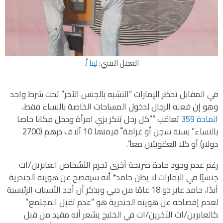
العمل الفني:
لينا أ.
في المقابل تحظر الإمارات “التشبه بالجنس الآخر” تحت شرط واحد
وهو إن فعله الرجال لدخول المساحات الخاصة بالنساء فقط،
المادة 359
تعاقب “”كل رجل تنكر بزي امرأة ودخل مكانا خاصا
بالنساء” بسنة سجن أو غرامة ّ قیمتھا 10 آلاف درھم (2700
دولار) أو كلا العقوبتین معا”.
رغم عدم وجود مادة صريحة أخرى تجرم الأشخاص العابرين/ات
جنسيًا في الإمارات لا يظن حامد* أنه سيفصح عن هويته الجندرية
أبدًا، حامد عابر ذو 18 عامًا من دبي ويذكر أن أحد الأسباب الرئيسية
لعدم إفصاحه عن هويته الجندرية هو “عدم تقبل المجتمع.”
كالعابرين/ات الآخرين/ات في الخليج يشعر أنه مقيد من قبل