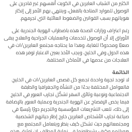
الكثير من الشباب العابرين في الكويت أنفسهم غير قادرين على
الوصول للموارد المتاحة بالفعل، وينتهي بهم الأمر إلى إنكار
هوياتهم بسبب القوانين والضغوط العائلية التي تجرمهم.
رغم اعتراف وزارات الصحة هذه باضطراب الهوية الجندرية على
الأوراق إلا أن الوصول للخدمات والعمليات الجراحية والعلاج يبقى
صعبًا ومحدودًا للغاية، وهذا ما يحتاجه مجتمع العابرين/ات في
هذه الدول وفي الخليج، ويجب الأخذ بعين الاعتبار توفر هذه
العلاجات من عدمها في الأماكن المختلفة.
الخاتمة
لا توجد تجربة واحدة تجمع كل قصص العابرين/ات في الخليج.
فالعوامل المختلفة بدءًا من النشأة والجغرافيا والطبقة
الاجتماعية ونوعية وثائق السفر تشكّل تجارب العبور في الخليج
فيما يخص الإفصاح عن الهوية الجندرية وعملية العبور. بالإضافة
إلى ذلك، تلعب التشريعات المؤسسية والتجريم دورًا رئيسيًا في
صياغة تجارب الأشخاص العابرين خارج إطار حياتهم الشخصية
ومجتمعاتهم حيث تشكل كيف ينظر ويتعامل المجتمع مع
هوياتهم وكيف يشيطنونها في نهاية المطاف. إن توثيق هذه