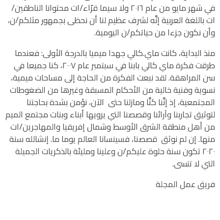
في شهر مايو من عام ٢٠١٦ ولا سيما قرّاء/ات محتوانا الناطقين/
ات باللغة العربية إنَّه لشرف عظيم لنا أن نحظى بجمهور مثلكم/ن،
وأن نكون جزءا من حياتكم/ن اليومية.
منذ البداية، كانت ماي.كالي جهدا ميميا
بالدرجة الأولى: فعندما
طرقت فكرة ماي كالي بابنا في سبتمبر عام ٢٠٠٧، كنا جميعا في
سن المراهقة. لقد نبعت الفكرة من الحاجة إلى مساحات ميمية،
نسوية وفنية خالية من الأحكام المسبقة وغيرها من الضغوطات
المجتمعية، إذ إنَّنا كنَّا ومازلنا حتى الآن، نؤمن بشدة بحاجتنا
لتوثيق تجاربنا وآرائنا وقصصنا التي يرويها أبناء وبنات مجتمع الميم
من أهل منطقة الشرق الأوسط وشمال إفريقيا والمهاجرين/ات
منها. إن لم نوثق قصصنا، فسينسانا العالم يوما ما. إنشالله سنة
٢٠٢٠ تكون سنة حلوة عليكم/ن وعلينا ومليئة بالذكريات الجميلة
التي لا تنسى.
فريق عمل المجلة