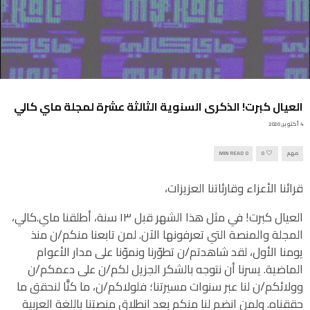
العيال كبرت! الذكرى السنوية الثالثة عشرة لمجلة ماي كالي
4 أكتوبر, 2020
مهم
0
0 MIN READ
قرائنا الأعزاء وقارئاتنا العزيزات،
العيال كبرت! في مثل هذا الشهر قبل ١٣ سنة، أطلقنا ماي.كالي،
المجلة والمنصة التي تعرفونها الآن. لمن تابعنا منكم/ن منذ
يومنا الأول، لقد شاهدتم/ن تطوّرنا ونموّنا على مدار الأعوام
الماضية. يسرنا أن نتوجه بالشكر الجزيل لكم/ن على دعمكم/ن
وولائكم/ن لنا عبر سنوات مسيرتنا؛ فلولاكم/ن، ما كنَّا لنحقق ما
حققناه. ولمن انضم لنا منكم بعد انطلاق منصتنا باللغة العربية