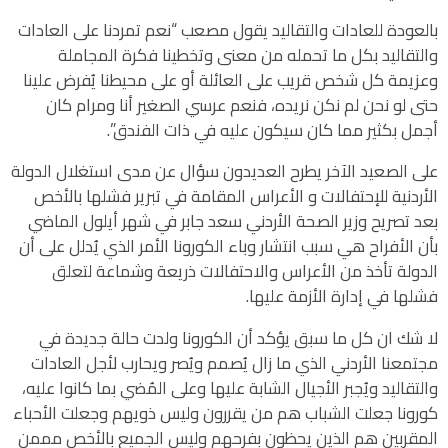
بالعودة للعادات والتقاليد يقول مصعب “نعم تمردنا على العادات
والتقاليد بكل ما تحمله من معنى وتخطينا فكرة المجاملة
وعزيمة كل شخص قريب على العائلة أو على محيطنا يُفرض علينا
حتى لو نحن لم نكن نريده، فنعم عرسي الصغير أنا ومرام كان
أجمل بكثير مما كان سيكون عليه في ذات الفندق”.
على الصعيد الآخر يطرح العديدون سؤال عن مدى استغلال الدولة
الأردنية للإحتفالات و الأعراس المقامة في تبرير فشلها بالأخص
بعد تصريح وزير الصحة الأردني سعد جابر في شهر أيلول الماضي
بأن الأفراح هي سبب انتشار وباء الكورونا الأمر الذي يُدلل على أن
الدولة تأخذ من الأعراس والاحتفالات ذريعة وشماعة لتعلق
فشلها في إدارة الأزمة عليها.
لا شك ان كل ما سبق يؤكد أن الكورونا ولدت حالة جديدة في
مجتمعنا الأردني الذي ما زال يُصمم ويُصر ويحارب لأجل العادات
والتقاليد ويُجبر الأجيال الشابة عليها وعلى المُضي بما كانوا عليه،
كورونا جعلت الشباب هم من يقررون وليس ذويهم وجعلت الأحباء
المقربين هم الذين يحظون بفرحهم وليس الجميع بالأخص مممن