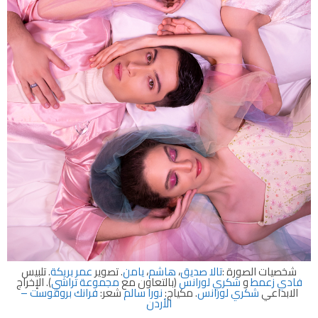
شخصيات الصورة :
تالا صديق
،
هاشم
،
يامن
. تصوير
عمر بريكة
. تلبيس
فادي زعمط
و
شكري لورانس
(بالتعاون مع
مجموعة تراشي
). الإخراج
الابداعي
شكري لورانس
. مكياج:
نورا سالم
شعر:
فرانك بروڤوست –
الأردن