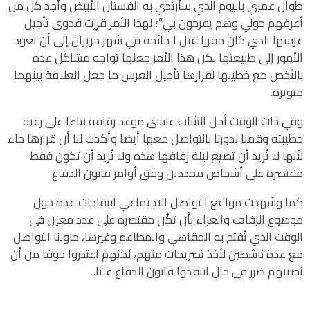
طوال عمري باليوم الذي سأرتدي به الفستان الأبيض وأجد كل من
أعرفهم حولي وهم يفرحون بي”؛ لهذا الأمر قررت فدوى تأجيل
عرسها الذي كان مقررا قبل الجائحة في شهر حزيران إلى أن تعود
الأمور إلى طبيعتها لكن هذا الأمر جعلها تواجه مشاكل عدة
بالأخص مع خطيبها لقرارها تأجيل العرس ما جعل العلاقة بينهما
متوترة.
وفي ذات الوقت أجل الشاب عيسى موعد زفافه بناءا على رغبة
خطيبته وقمنا بدورنا بالتواصل معها أيضا وأكدت لنا أن قرارها جاء
لأنها لا تُريد أن تضيع ليلة زفافها هذه ولا تُريد أن تكون فقط
مقتصرة على أشخاص محددين وفق أوامر قانون الدفاع.
كما وشهدت مواقع التواصل الاجتماعي انتقادات عدة حول
موضوع الزفاف والعزاء بأن تكُن مقتصرة على عدد معين في
الوقت الذي تُفتح به المقاهي والمطاعم وغيرها، حاولنا التواصل
مع عدة ناشطين لأخذ تصريحات منهم، لكنهم اعتذروا خوفا من أن
يُصيبهم ضرر في حال انتقدوا قانون الدفاع علنا.