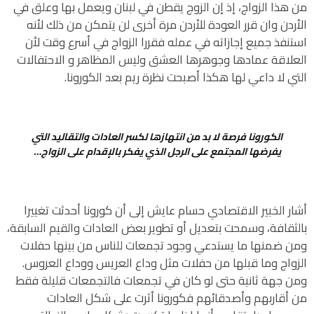
من هذا الزواج، إذ إن الزوج يقطن في لبنان ويعمل بها وعلق في
الأردن وان قرر العودة للأردن مرة أخرى لن يتمكن من ذلك لأنه
استنفذ جميع إجازاته في عمله فقررا الزواج في أسرع وقت لأن
العلاقة عمادها وجوهرها العشق وليس المظاهر و الاحتفالات
التي لا داعي لها هكذا أصبحت نظرة ريم بعد الكورونا.
الكورونا فرصة لا بد من انتهازها لكسر العادات والتقاليد التي
يفرضها المجتمع على الرجل الذي يفكر بالإقدام على الزواج…
أشار الخبير الاقتصادي حسام عايش إلى أن كورونا أحدثت تغييرا
بالثقافة، وسمحت بتعديل أو تطوير بعض العادات والقيم السابقة،
ومن ضمنها ما يستدعي وجود تجمعات للناس من بينها حفلات
الزواج وما قبلها من حفلات مثل وداع العريس ووداع العروس.
ومن جهة ثانية حتى لو كان في تجمعات فالتجمعات قليلة فقط
من أقاربهم وأصدقائهم فكورونا أثرت على شكل العادات