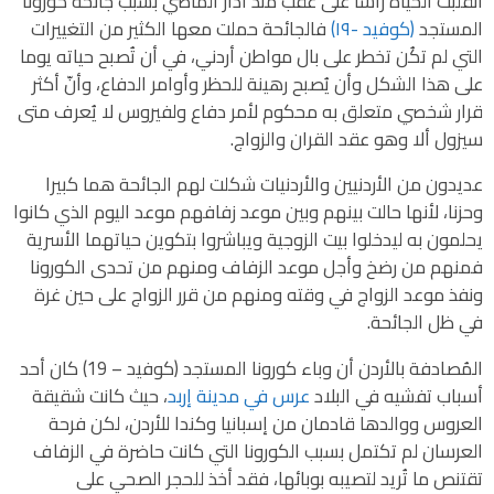
انقلبت الحياة رأسا على عقب منذ آذار الماضي بسبب جائحة كورونا
المستجد
(كوفيد -١٩)
فالجائحة حملت معها الكثير من التغييرات
التي لم تكُن تخطر على بال مواطن أردني، في أن تُصبح حياته يوما
على هذا الشكل وأن يُصبح رهينة للحظر وأوامر الدفاع، وأنّ أكثر
قرار شخصي متعلق به محكوم لأمر دفاع ولفيروس لا يُعرف متى
سيزول ألا وهو عقد القران والزواج.
عديدون من الأردنيين والأردنيات شكلت لهم الجائحة هما كبيرا
وحزنا، لأنها حالت بينهم وبين موعد زفافهم موعد اليوم الذي كانوا
يحلمون به ليدخلوا بيت الزوجية ويباشروا بتكوين حياتهما الأسرية
فمنهم من رضخ وأجل موعد الزفاف ومنهم من تحدى الكورونا
ونفذ موعد الزواج في وقته ومنهم من قرر الزواج على حين غرة
في ظل الجائحة.
المُصادفة بالأردن أن وباء كورونا المستجد (كوفيد – 19) كان أحد
أسباب تفشيه في البلاد
عرس في مدينة إربد
، حيث كانت شقيقة
العروس ووالدها قادمان من إسبانيا وكندا للأردن، لكن فرحة
العرسان لم تكتمل بسبب الكورونا التي كانت حاضرة في الزفاف
تقتنص ما تُريد لتصيبه بوبائها، فقد أخذ للحجر الصحي على