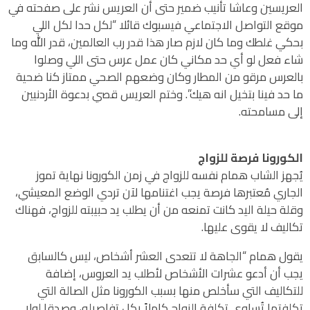
العريسين وعاشا تأنيب ضمير حتى أن العريس نشر على صفحته في
موقع التواصل الاجتماعي فيسبوك قائلا “لكل حدا لكل اللي
بحكي غلطك وما كان لازم صار هذا قدر رب العالمين، قدر الله وما
شاء فعل لو أي حد مكاني كان عمل عرس حتى اللي وصلوا
بالعرس مرقو من المطار وكان وضعهم الصحي ممتاز كنا ضحية
ما حد فينا بتخيل انه هيك”. وختم العريس قصي بدعوة الأردنيين
إلى مسامحته.
الكورونا فرصة للزواج
يُجهز الشاب همام نفسه للزواج في زمن الكورونا نهاية تموز
الجاري مُعتبرها فرصة يجب اغتنامها لآن تردي الوضع المعيشي،
وقلة حيلة اليد كانت تمنعه من أن يطلب يد حبيبته للزواج، فهناك
تكاليف لا يقوى عليها.
يقول همام “الجاهة لا تتعدى العشر أشخاص، ليس كالسابق
يجب أن أدعو عشرات الأشخاص لأطلب يد العروس، إضافة
للتكاليف التي سأخلص منها بسبب الكورونا مثل الصالة التي
تكلفتها تُساوي تكلفة الزواج كاملاً بكل تفاصيله، وصدقا لولا