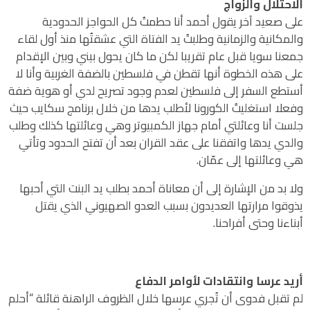
الاحتلال والزواج
على صعيد آخر يقول أحمد أنا حطمتُ كل الحواجز الحدودية
والمكانية والزمانية وطلبتُ يد الفتاة التي عشقتُها منذ أول لقاء
جمعنا سويا قبل عام تقريبا لكن ما كان يحول بيني وبين الإقدام
على هذه الخطوة أنها تقطن في فلسطين بالضفة الغربية وأنا لا
أستطع السفر إلى فلسطين لعدم وجود تصريح لدي أو هوية ضفة
وفعلا استغليتُ الكورونا لأطلب يدها من خلال برنامج سكايب حيث
جلست أنا وعائلتي أمام جهاز الكمبيوتر وهي وعائلتها كذلك وطلب
والدي يدها واتفقنا على عقد القران بعد أن تفتح الحدود وتأتي
هي وعائلتها إلى عمّان.
ولا بد من الإشارة إلى أن معاناة أحمد بطلب يد البنت التي أحبها
يذوقوا مرارتها العديدون بسبب العدو الصهيوني الذي يقتل
أبناءنا وحتى أفراحنا.
أريد عرسا وانتقادات لأوامر الدفاع
لم تقبل فدوى أن تُجري عرسها خلال الظروف الراهنة قائلة “أحلم