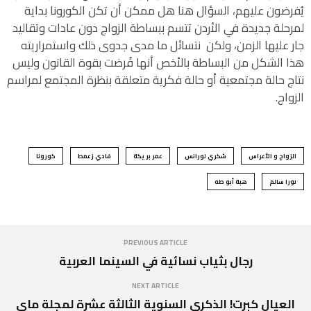
يُفرضون عليهم، السؤال هنا هل ممكن أن تكن الكورونا بداية
لمرحلة جديدة في الأردن تتسم ببساطة الزواج دون عادات وتقاليد
جار عليها الزمن، ولكن نتسائل ما مدى جدوى ذلك واستمراريته
هذا الشكل من البساطة بالأخص أنها فُرضت بقوة القانون وليس
نتاج حالة مجتمعية أو حالة فكرية متعلقة بنظرة المجتمع لمراسم
الزواج.
الزواج و الأعراس
شكري لورانس
عمر بريكة
فادي زعمط
كورونا
نورا سالم
هبة أبو طه
PREVIOUS ARTICLE
رجال بثياب نسائية في السينما العربية
NEXT ARTICLE
العيال كبرت! الذكرى السنوية الثالثة عشرة لمجلة ماي