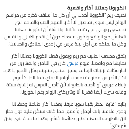
الكورونا جعلتنا أكثر واقعية
تضيف ريم “الكورونا أكدت لي أن كل ما أسلفت ذكره من مراسم
الزواج ليس سوى تفاصيل لا أكثر، المهم الحب والفرحة التي
تجمعني وزوجي في كنف عائلتنا، ولا شك أن الكورونا جعلتنا
نتعايش مع الواقع ونكون سعداء دون أن نقدم الغالي والنفيس
وكل ما نملكه من أجل ليلة عرس في إحدى الفنادق والصالات”.
يتفق مصعب الطبيب مع ريم ويقول فعلا الكورونا جعلتنا أكثر
تعايشا مع واقعنا، فيوم
عرسي
كان في الثامن والعشرين من
آذار وكانت ترتيبات الزفاف وحجز الفندق منتهية وكل الأمور جاهزة
لكن الأعراس ممنوعة بموجب أوامر الدفاع، فما الحل؟ أقوم
بإلغاء عرسي أو تأجيله بالطبع لا لأن تأجيل العرس له إشارة سيئة
وفاله سيء أيضا فقررنا أنا وشريكتي الزواج رغم الكورونا.
يتابع “فترة الحظر بقينا سويا عرفنا بعضنا أكثر، طباعنا وصفاتنا
وحتى علاقتنا باتت أجمل وأعمق مما كانت ستكُن عليه دون حظر
لان بالظروف الصعبة تظهر طبائعنا كبشر، وهذا ما حدث بيني وبين
شريكتي”.