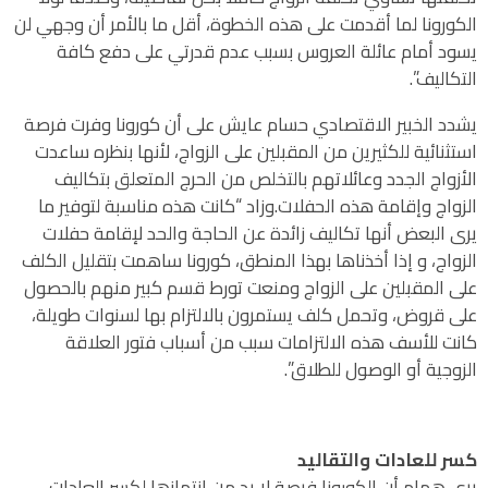
الكورونا لما أقدمت على هذه الخطوة، أقل ما بالأمر أن وجهي لن
يسود أمام عائلة العروس بسبب عدم قدرتي على دفع كافة
التكاليف”.
يشدد الخبير الاقتصادي حسام عايش على أن كورونا وفرت فرصة
استثنائية للكثيرين من المقبلين على الزواج، لأنها بنظره ساعدت
الأزواج الجدد وعائلاتهم بالتخلص من الحرج المتعلق بتكاليف
الزواج وإقامة هذه الحفلات.وزاد “كانت هذه مناسبة لتوفير ما
يرى البعض أنها تكاليف زائدة عن الحاجة والحد لإقامة حفلات
الزواج، و إذا أخذناها بهذا المنطق، كورونا ساهمت بتقليل الكلف
على المقبلين على الزواج ومنعت تورط قسم كبير منهم بالحصول
على قروض، وتحمل كلف يستمرون بالالتزام بها لسنوات طويلة،
كانت للأسف هذه الالتزامات سبب من أسباب فتور العلاقة
الزوجية أو الوصول للطلاق”.
كسر للعادات والتقاليد
يرى همام أن الكورونا فرصة لا بد من انتهازها لكسر العادات