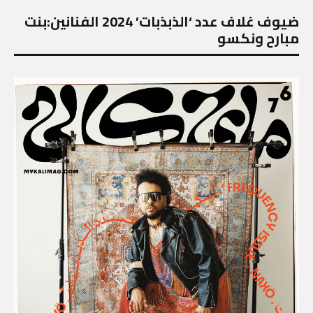
ضيوف غلاف عدد ‘الذبذبات’ 2024 الفنانين:بنت
مبارح ونكسو