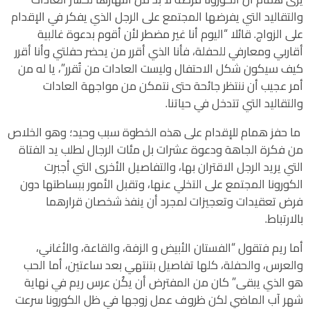
والتقاليد التي يفرضها المجتمع على الرجل الذي يفكر في الإقدام
على الزواج. قائلا “اليوم أنا غير مضطر لأن أقوم بدعوة غالبية
أقاربي ومعارفي للحفلة، فأنا الذي أقرر من يحضر حفلتي وأنا أقرر
كيف سيكون شكل الاحتفال وليست العادات من تُقرر”، يا له من
أمر عجيب أن ننتظر جائحة حتى نتمكن من مواجهة العادات
والتقاليد التي تتدخل في حياتنا.
ما حفز همام للإقدام على هذه الخطوة سبب وحيد؛ وهو الخلاص
من فكرة الجاهة ودعوة عشرات بل مئات الرجال لطلب يد الفتاة
التي يريد الرجل الاقتران بها، والتفاصيل الأخرى التي أجبرت
الكورونا المجتمع على التخلي عنها، وتقبل الأمور ببساطتها دون
فرض تعقيدات وتعجيزات لمجرد أن ينفذ شخصان قرارهما
بالارتباط.
أما ريم فتقول “الفستان الأبيض و الزفة، والقاعة، والأغاني،
والعرس، والحفلة، كلها تفاصيل بتنتهي بعد ساعتين، أما الحب
هو الذي يبقى” كان من المفترض أن يكُن عرس ريم في نهاية
شهر آب الماضي لكن ظروف عمل زوجها في ظل الكورونا سرعت