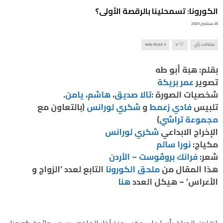
الكورونا: تسمحلينا بالرقصة الأولى؟
25 سبتمبر, 2020
مقالات رأي
0
3 MIN READ
بقلم: هبة أبو طه
تصوير
عمر بريكة
شخصيات الصورة :
تالا صديق
،
هاشم
،
يامن
.
تلبيس
فادي زعمط
و
شكري لورانس
(بالتعاون مع
مجموعة تراشي
)
الإخراج الابداعي
شكري لورانس
مكياج:
نورا سالم
شعر:
فرانك بروڤوست – الأردن
هذا المقال من
ملحق الكورونا
التابع لعدد ‘الزواج و
الأعراس’ – هيكل العدد
هنا