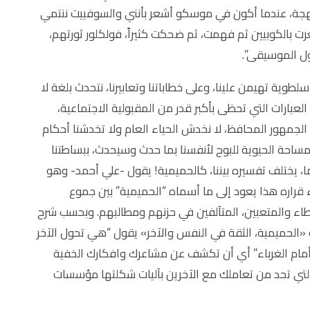
هجة، عندما أكون في موسكو أشعر بأنني والسوفييت ننتمي
ت بالكوبيين ثم فهمت، ثم ضحكت كثيراً، فولكلور ثورتهم،
ول الموسيقى”.
طوية تهيمن علينا، وعلى خطاباتنا وتعابيرنا، نتحدث بلغة لا
لعبارات التي تحظى بأكبر قدر من المقبولية الاجتماعية،
لجمهور المحافظ، لا نخدش الحياء العام ولا تخدشنا أحكام
المساحة الحيوية للبوح لأنفسنا بما حدث وسيحدث، ببساطتنا
 ما، يختلف تفسيره بيننا، كالحميمية! يقول -علي أحمد- وهو
 قراره هذا يعود إلى ما أسماه “الحميمية” بين جموع
طاء والمتعبين، المتآلفين في حزنهم ومطالبهم. وبحسب شرح
«الحميمية، الثقة في النفس والآخر» يقول “هي تحول الآخر
ام الغرباء” أي أن تكشف عن مشاعرك وافكارك الخفية
لتي تحد من تعاملك مع الآخرين بآليات شكلتها مؤسسات