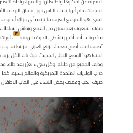
البشرية عن أفكارها وتطلعاتها وآلامها، وأداة التعبي
الساحات، دام أنها تجذب الناس دون نسيان الهدف الأ
الفني هو المتوقع لنعرف ما يريده أي حراك أو ثورة، بما
صوت الشعوب بعد سنين من القمع وبطش السلطات، تحول
٣
مكدونالد، أحد أشهر ناشطي الحركة الهيبية
، ثورات
“صيف الحب أصبح معبداً، الربيع العربي مرتبط به، وح
الحب) هو “الوضع الحالي الجديد”، حيث بات الكل يريد مم
ودلف الجميع من خلاله، وكل شيء تغيَّر بعد ذلك، وحذّ
ضرب الولايات المتحدة الأمريكية والعالم بسببه، كما ا
صيف الحب وعمدت بعض النساء على انجاب الاطفال في ا