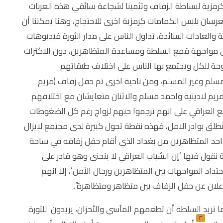
رمزية لبساطة الزفاف وتثمينا لشجاعة سائقي هذه العربات
ان بلبس الكمامات كرمزية اخرى للاحتجاج، وهنا يمكننا أن
ية والعادات السائدة، تداول الناس على مدار الثورة فيديوهات
في مواجهة قمع السلطة ومساعدة المتظاهرين، دون الاكتراث
وحة للكل ويجتمع بها الناس على اختلاف طبقاتهم
مسلم وغير المسلم، ومن ناحية اخرى تم حفل زفاف (مريم
حرير، رغم ان مريم لادينية واحمد مسلم والاثنان متعايشان مع اختلافهم
ع العراقي على انهم ترجموا حبهم لزواج رغم كل الضغوطات
طلق بوادر الامل، فهذه نقطة تحول كبيرة لدى مجتمع لايزال
احد المتظاهرين من بغداد الذي أقام حفل زفافه في ساحة
ة نقول فيها ‘إن الشباب العراقي لا ينحني وهو قادر على
تداد المواجهات بين المتظاهرين ورجال الأمن’، إلا انهم
لإعلان عن حفل الزفاف بين متظاهر ومتظاهرة”.
ما تريد السلطة أن تطعمهم المآسي والأحزان، يريدون للثورة
٢