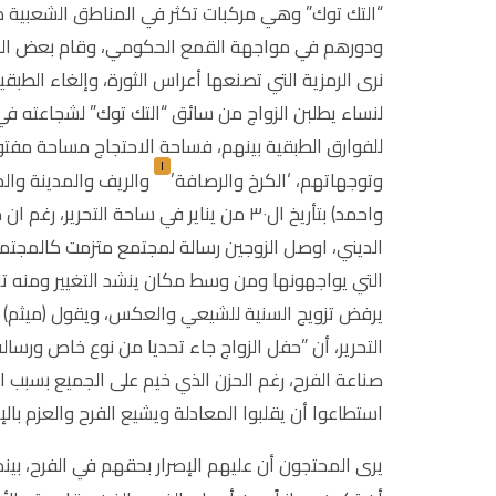
“التك توك” وهي مركبات تكثر في المناطق الشعبية ك
ودورهم في مواجهة القمع الحكومي، وقام بعض العرس
نرى الرمزية التي تصنعها أعراس الثورة، وإلغاء الطبق
لنساء يطلبن الزواج من سائق “التك توك” لشجاعته 
للفوارق الطبقية بينهم، فساحة الاحتجاج مساحة مفت
١
وتوجهاتهم، ‘الكرخ والرصافة’
والريف والمدينة وال
واحمد) بتأريخ ال٣٠ من يناير في ساحة الت
الديني، اوصل الزوجين رسالة لمجتمع متزمت كالمجتم
التي يواجهونها ومن وسط مكان ينشد التغيير ومنه تن
يرفض تزويج السنية للشيعي والعكس، ويقول (ميثم) 
التحرير، أن ”حفل الزواج جاء تحديا من نوع خاص ورسال
صناعة الفرح، رغم الحزن الذي خيم على الجميع بسبب اح
استطاعوا أن يقلبوا المعادلة ويشيع الفرح والعزم با
يرى المحتجون أن عليهم الإصرار بحقهم في الفرح، بين