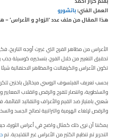
بقلم كرار أحمد
العمل الفني:
باتشورو
هذا المقال من ملف عدد ‘الزواج و الأعراس’ – 
الأعراس من مظاهر الفرح التي غيرت أوجه التاريخ، فك
تحقيق التغيير من خلال الفرح، بتسخيره كوسيلة جذب وتع
تكون الأعراس والكرنفالات والمظاهر الاحتفالية شيئا لا 
بحسب تعريف الفيلسوف الروسي ميخائيل باختين للكرنف
والسلطوية، وانتصار للفرح والرقص وانقلاب المعايير وال
شعبي بامتياز ضد القيم والأعراف والتقاليد القائمة،
والرقص لإلغاء الهرمية والتراتبية لصالح الجسد والسخر
يمكننا أن نرى ذلك كمثال واضح في أعراس الثورة، حي
التحرير تم تنظيم الكثير من الأعراس غير التقليدية. تم
ح