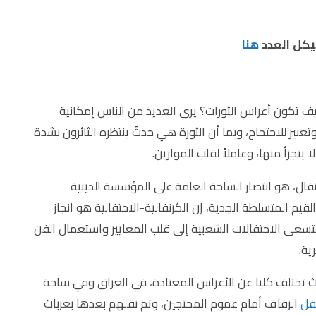
هيكل العدد
هنا
يف تكون أعراس الثورات؟ يرى العديد من الناس إمكانية
بير للاحتجاج، وبما أن الثورة هي حدثٌ ينتظره الثائرون بشدة
يتجزأ منها، وعاملاً لقلب الموازين.
ال، هو انتصار الساحة العامة على المؤسسة الدينية
قيم المتسلطة الجدية، إن الكرنفالية-الاحتفالية هو انجاز
 فتسعى الاحتفالات الشعبية إلى قلب المعايير واستعمال الفن
ية.
ث تختلف كليا عن الأعراس المعتادة، في العراق وفي ساحة
فل
الزفاف أمام عموم المحتجين، وتم نقلهم بعدها بعربات