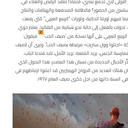
ر الأولى لأي تجمع بشري، فلماذا ننتقد الرقص والغناء في
ساسي من الحضور؟ فالطاقة المندفعة والهتافات والنتاج
 فيهم ثورتنا الحالية، وثورات “الربيع العربي” التي رفعت
ت بالفعل إلى حالة تحرر شبابية من التقاليد. يعتبر جوي
٤
 الربيع العربي على أنها نسخة من ‘صيف الحب’
فيقول:
ركة «احتلوا وول ستريت» مرتبطة بصيف الحب”. ويرى أن (صيف
ارسة الجنس، يريد المتعة، يريد الأمل، لقد فتحنا الباب،
َر الأجيال الجديدة من نسيان هذا المصدر، هذا التحول الذي
ن هناك العديد من الازواج الهيبيزيين قد اعلنوا ارتباطهم في
لسنة ذاتها من اجل ذكرى صيف العام ١٩٦٧.