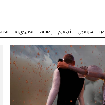
فيا
سينمجي
أ ب ميم
إعلانات
اتصل\ي بنا
LISH