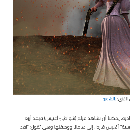
الفني:
باتشورو
ادية، يمكننا أن نشاهد فيلم (شواطئ آغنيس) فبعد أربع
نسية” آغنيس فاردا، إلى هافانا ووصفتها وهي تقول: “لقد