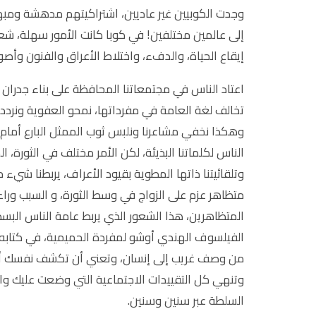
وجدت الكوبيين غير عاديين، اشتراكيتهم مدهشة ومب
إلى عالمين مختلفين! في كوبا كانت الأمور سهلة، شعر
إيقاع الحياة، والدفء، واختلاط الأعراق والفنون وأص
اعتاد الناس في مجتمعاتنا المحافظة على بناء جدران سل
تخالف لغة العامة في مفرداتها، نمحو العفوية ونردد ا
وهكذا نخفي مشاعرنا ونلبس ثوب الممثل البارع أمام ا
الناس لكلماتنا البذيئة، لكن الأمر مختلف في الثورة، 
وتلقائيتنا ذاتها المطوية بقيود الأعراف، يربطنا شيء
متظاهر عزم على الزواج في وسط الثورة، و السبب وراء
المتظاهرين، هذا الشعور الذي يربط عامة الناس البس
الفيلسوف الهندي أوشو لمفردة الحميمية، في كتابه 
من وصف غريب إلى إنسان، وتعني أن تكشف نفسك أم
وتنهي كل التقييدات الاجتماعية التي وضعت عليك وا
السلطة عبر سنين وسنين.