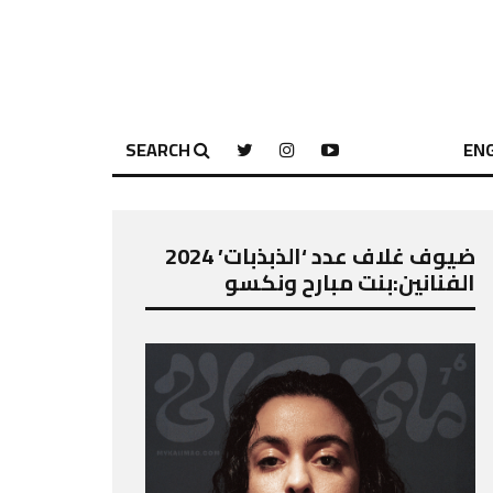
SEARCH
ENG
ضيوف غلاف عدد ‘الذبذبات’ 2024
الفنانين:بنت مبارح ونكسو