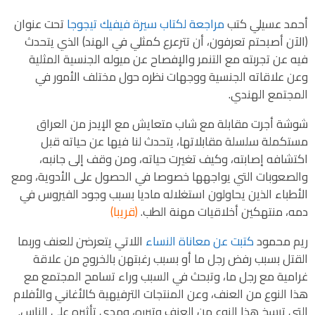
أحمد عسيلي كتب
مراجعة لكتاب سيرة فيفيك تيجوجا
تحت عنوان
(الآن أصبحتم تعرفون، أن تترعرع كمثلي في الهند) الذي يتحدث
فيه عن تجربته مع التنمر والإفصاح عن ميوله الجنسية المثلية
وعن علاقاته الجنسية ووجهات نظره حول مختلف الأمور في
المجتمع الهندي.
شوشة أجرت مقابلة مع شاب متعايش مع الإيدز من العراق
مستكملة سلسلة مقابلاتها، يتحدث لنا فيها عن حياته قبل
اكتشافه إصابته، وكيف تغيرت حياته، ومن وقف إلى جانبه،
والصعوبات التي يواجهها خصوصا في الحصول على الأدوية، ومع
الأطباء الذين يحاولون استغلاله ماديا بسبب وجود الفيروس في
دمه، منتهكين أخلاقيات مهنة الطب.
(قريبا)
ريم محمود
كتبت عن معاناة النساء
اللاتي يتعرضن للعنف وربما
القتل بسبب رفض رجل ما أو بسبب رغبتهن بالخروج من علاقة
غرامية مع رجل ما، وتبحث في السبب وراء تسامح المجتمع مع
هذا النوع من العنف، وعن المنتجات الترفيهية كالأغاني والأفلام
التي ترسخ هذا النوع من العنف وتبرره، ومدى تأثيره على الناس.