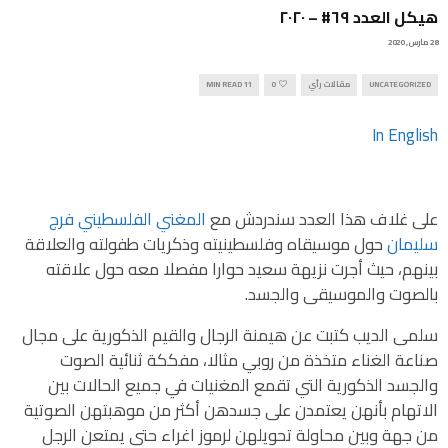
هيكل العدد ٦٩# – ٢٠٢٠
28 مارس, 2020
UNCATEGORIZED
مقالات رأي
0
11 MIN READ
In English
على غلاف هذا العدد سندردش مع
المغني الفلسطيني فرج
سليمان
حول موسيقاه وفلسطينيته وذكريات طفولته والعلاقة
بينهم، حيث أجرت نزيهة سعيد حوارا مفصلا معه حول علاقته
بالصوت والموسيقى والجسد.
سلمى الديب كتبت عن هيمنة الرجال والقيم الذكورية على مجال
صناعة الغناء متخذة من روبي مثالا، مفككة ثنائية الصوت
والجسد الذكورية التي تقمع المغنيات في جميع الحالات بين
الاتهام بأنهن يعتمدن على جسدهن أكثر من موهبتهن الصوتية
من جهة وبين محاولة تحويلهن لرموز اغراء حتى يمتعن الرجل