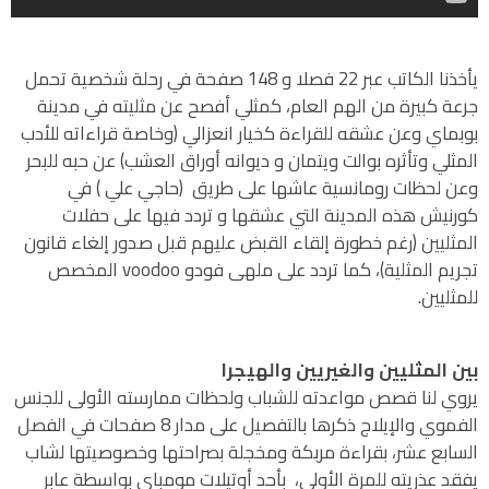
يأخذنا الكاتب عبر 22 فصلا و 148 صفحة في رحلة شخصية تحمل
جرعة كبيرة من الهم العام، كمثلي أفصح عن مثليته في مدينة
بوبماي وعن عشقه للقراءة كخيار انعزالي (وخاصة قراءاته للأدب
المثلي وتأثره بوالت ويتمان و ديوانه أوراق العشب) عن حبه للبحر
وعن لحظات رومانسية عاشها على طريق (حاجي علي ) في
كورنيش هذه المدينة التي عشقها و تردد فيها على حفلات
المثليين (رغم خطورة إلقاء القبض عليهم قبل صدور إلغاء قانون
تجريم المثلية)، كما تردد على ملهى فودو voodoo المخصص
للمثليين.
بين المثليين والغيريين والهيجرا
يروي لنا قصص مواعدته للشباب ولحظات ممارسته الأولى للجنس
الفموي والإيلاج ذكرها بالتفصيل على مدار 8 صفحات في الفصل
السابع عشر، بقراءة مربكة ومخجلة بصراحتها وخصوصيتها لشاب
يفقد عذريته للمرة الأولى، بأحد أوتيلات مومباي بواسطة عابر