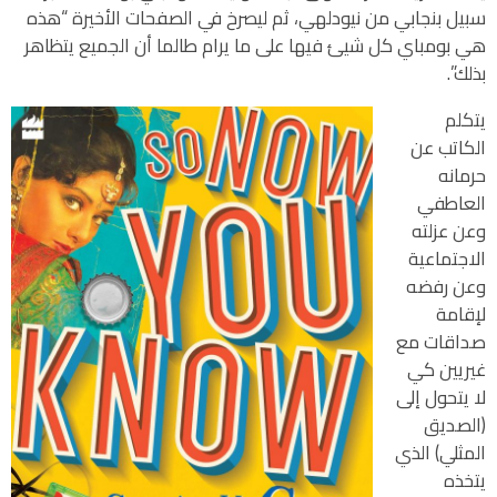
سبيل بنجابي من نيودلهي، ثم ليصرخ في الصفحات الأخيرة “هذه
هي بومباي كل شيئ فيها على ما يرام طالما أن الجميع يتظاهر
بذلك”.
يتكلم
الكاتب عن
حرمانه
العاطفي
وعن عزلته
الاجتماعية
وعن رفضه
لإقامة
صداقات مع
غيريين كي
لا يتحول إلى
(الصديق
المثلي) الذي
يتخذه