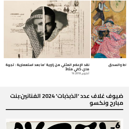
لواط والسحق
نقد الإعلام المثلي من زاوية ‘ما بعد استعمارية : تجربة
ماي كالي مثالاً
16 أكتوبر, 2018
ضيوف غلاف عدد ‘الذبذبات’ 2024 الفنانين:بنت
مبارح ونكسو