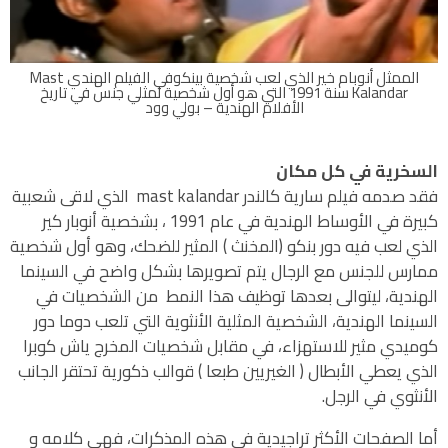
الممثل أنوبام خير الذي لعب شخصية بينكوفي الفيلم الهندي Mast
Kalandar سنة 1991 التي هو أول شخصية لمثلي جنس في تاريخ
الأفلام الهندية – بولي وود
السخرية في كل مكان
فقد صدمه فيلم سارية كالندر mast kalandar الذي لاقى شعبية
كبيرة في الأوساط الهندية في عام 1991 ، بشخصية أنوبار كير
الذي لعب فيه دور بنكو (المخنث ) المثير للضحك، وهو أول شخصية
ممارس للجنس مع الرجال يتم تصويرها بشكل واضح في السينما
الهندية، ليتوالى بعدها توظيف هذا النمط من الشخصيات في
السينما الهندية، الشخصية المثلية الأنثوية التي تلعب دوما دور
كوميدي مثير للاستهزاء، في مقابل شخصيات المخرج ياش كوبرا
الذي يعطي الأبطال ( الغيريين طبعا ) قوالب ذكورية تحتقر الجانب
الأنثوي في الرجل.
أما الصفحات الأكثر تراجيدية في هذه المذكرات، فهي كلامه و