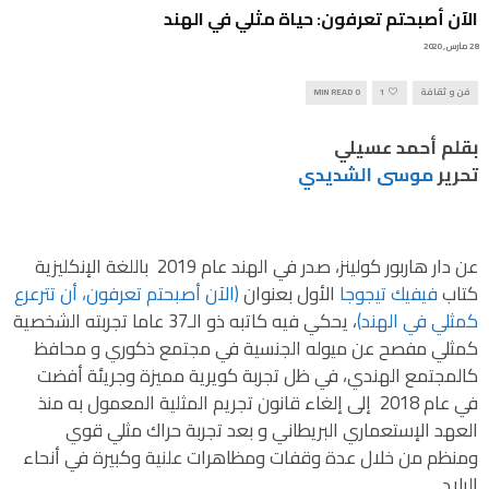
الآن أصبحتم تعرفون: حياة مثلي في الهند
28 مارس, 2020
فن و ثقافة
1
0 MIN READ
بقلم أحمد عسيلي
تحرير
موسى الشديدي
عن دار هاربور كولينز، صدر في الهند عام 2019 باللغة الإنكليزية
كتاب
فيفيك تيجوجا
الأول بعنوان
(الآن أصبحتم تعرفون، أن تترعرع
كمثلي في الهند)
، يحكي فيه كاتبه ذو الـ37 عاما تجربته الشخصية
كمثلي مفصح عن ميوله الجنسية في مجتمع ذكوري و محافظ
كالمجتمع الهندي، في ظل تجربة كويرية مميزة وجريئة أفضت
في عام 2018 إلى إلغاء قانون تجريم المثلية المعمول به منذ
العهد الإستعماري البريطاني و بعد تجربة حراك مثلي قوي
ومنظم من خلال عدة وقفات ومظاهرات علنية وكبيرة في أنحاء
البلاد.