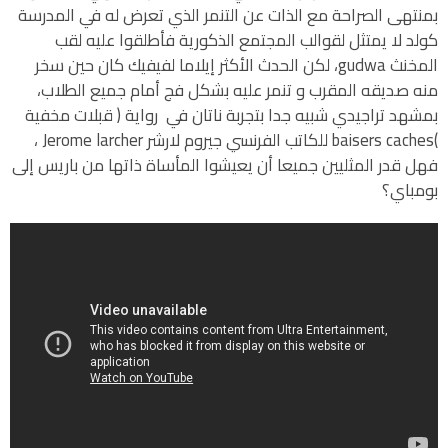
بمنتهى الصراحة مع الذات عن التنمر الذي تعرض له في المدرسة
كولد لا يمتثل لقوالب المجتمع الذكورية فأطلقوا عليه لقب
المخنث gudwa، لكن الحدث الأكثر إيلاما لفيفيك كان حين سخر
منه صديقه المقرب و تنمر عليه بشكل فج أمام جميع الطلاب،
بمشهد تراجيدي شبيه جدا بتجربة ناتان في رواية ( قبلات مخفية
)baisers caches للكاتب الفرنسي جيروم لارشر Jerome larcher ،
فهل قدر المثليين جميعا أن يعيشوا المأساة ذاتها من باريس إلى
بومباي؟