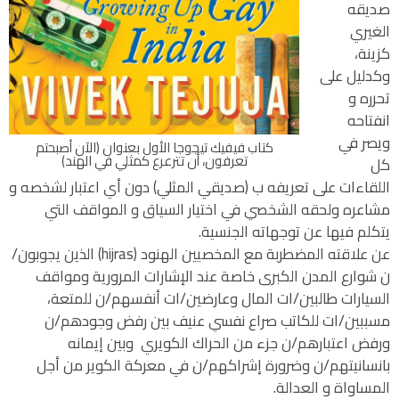
صديقه
الغيري
كزينة،
وكدليل على
تحرره و
انفتاحه
ويصر في
كتاب فيفيك تيجوجا الأول بعنوان (الآن أصبحتم
تعرفون، أن تترعرع كمثلي في الهند)
كل
اللقاءات على تعريفه ب (صديقي المثلي) دون أي اعتبار لشخصه و
مشاعره ولحقه الشخصي في اختيار السياق و المواقف التي
يتكلم فيها عن توجهاته الجنسية.
عن علاقته المضطربة مع المخصيين الهنود (hijras) الذين يجوبون/
ن شوارع المدن الكبرى خاصة عند الإشارات المرورية ومواقف
السيارات طالبين/ات المال وعارضين/ات أنفسهم/ن للمتعة،
مسببين/ات للكاتب صراع نفسي عنيف بين رفض وجودهم/ن
ورفض اعتبارهم/ن جزء من الحراك الكويري وبين إيمانه
بانسانيتهم/ن وضرورة إشراكهم/ن في معركة الكوير من أجل
المساواة و العدالة.