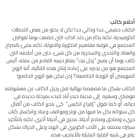
أحلام كاتب
الكتاب حميمي جدا وذاتي جدا لكن لا يخلو من بعض اللحظات
الكوميدية، لكنه يكثر من جلد الذات التي خضعت يوما لقوانين
المجتمع في قولبة مفاهيم الذكورة والانوثة، لكنه مليئ بالصراخ
والعناد والتحدي والسخرية من كل شيئ، حتى من أحلامه التي
كانت يوما أن يصبح “رجل بيت” ينتظر حبيبه القادم من عمله، أليس
المجتمع هو من يجبره على إعادة إنتاج هذه الثنائية، أما الزوج
المهيمين أو الزوجة الخاضعة؟ إذن ليكن هو الزوج الخاضع!
الكتاب بشكل ما فضفضة نهائية قبل رحيل الكاتب عن معشوقته
مومباي وسفره إلى مدينة حيدر أباد للبدء بمرحلة جديدة في
حياته، أو كما نقول “إفراغ الكيس” كي يتحرر الكاتب من أثقال
كل سنواته بكل ما فيها من توتر ومواقف وعناد وانكسار. كتاب
جريء وصادق وصادم أحيانا، محرج في أحيانا أخرى، لكنه بالتأكيد
سيترك بصمته على الأدب الكويري في الهند وعلى الحراك بشكل
عام في شبه القارة المليئة بالأعاجيب هذه.