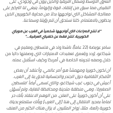
الشرق الأوسط وشمال أفريقيا والذين يرون في وجودي، على
النقيض مما سبق من إنتقاد، قوة وإلهاماً. ينبغي لنا التركيز على
معالجة المشاكل التي نواجهها بدلاً من محاربة الكويريين الذين
يحظون بالاهتمام. كلنا نستحق أن تتم رؤيتنا وسماعنا.
“لا تنتج الصراعات التي أواجهها شخصياً في الغرب عن هويتي
الكويرية. تنتج فقط عن خلفيتي العرقية…”
سامر عويضة (22 عاماً)، ناشط ولد في فلسطين ومقيم في
شيكاغو، يُردد ويُعمق تعقيدات الامتيازات التي وصفتها داليا من
خلال وصفه لتجربته الخاصة في أمريكا وكيف استُقبل عمله.
أن تكون كويريا ومهمشاً هو أمر عالمي، وأعتقد أن بعض
الأفكار الثقافية حول الجندر والجنسانية تلحق بنا إلى الغرب.
أعيش في جنوب غرب شيكاغو، والتي تسمى أيضاً ’فلسطين
الصغيرة‘، وهي منطقة متدينة ومحافظة للغاية، ولم تُسهّل
علي أن أكون كويرياً على العلن. من الوهم الاعتقاد بأنك حر
تماماً بمجرد الانتقال إلى هنا [إلى الغرب] وبأنك ستتمتع بحياة
كويرية رائعة، مثلاً، زواج المثليين.
لا يزال هناك الكثير من العنف