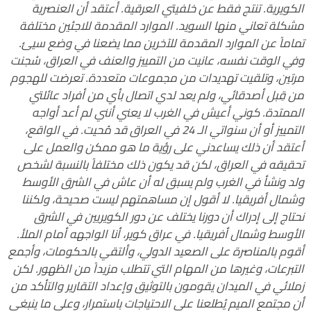
الكويرية. تنتج فقط عن خلفيتي العرقية. أعتقد أن العنصرية
مشكلة تعاني منها السويد. الموارد المقدمة للاجئين مختلفة
تماماً عن الموارد المقدمة للآخرين مما يضعنا في وضع سيئ.
وفي الوقت نفسه، عانيت من التمييز والعنف في العراق، سُجنت
مرتين، وتلقيت تهديدات من مجموعات متعددة.
تعرضت للهجوم
من قِبل أصدقائي، ولم يعد لدي اتصال بأي من أفراد عائلتي
الممتدة.
كوني أعيش في الغرب لا يعني أنني لم أعد أواجه
التمييز أو أن سنواتي الـ 24 في العراق قد مُحيت. في الواقع،
أعتقد أن ذلك يساعدني على رؤية ما هو ممكن والعمل على
تحقيقه في العراق، لكن قد يكون ذلك مختلفاً بالنسبة لشخص
ولد ونشأ في الغرب ولم يسبق له أن عاش في الشرق الأوسط
وشمال أفريقيا. لا أقول إن مساهمتهم ليست صحيحة، ولكننا
نحتاج إلى إدراك أن دورنا يختلف عن دور الكويريين في الشرق
الأوسط وشمال أفريقيا. في
عراق كوير
، أنا الواجهه أمام الملأ.
أقوم بالمناصرة على الصعيد الدولي، وألتقي بالحكومات، وأجمع
التبرعات، وغيرها من المهام التي تتطلب مزيداً من الظهور. لكن
زملائي في الميدان يقومون بالتوثيق وإعداد التقارير والتأكد من
أن مجتمع الميم يُطلعنا على الاحتياجات باستمرار، وعلى ما ينبغي