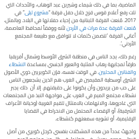
الماضية، بما في ذلك شيماء وشيرين عبد الوهاب، والأحداث التي
تلت رفع أعلام قوس قزح خلال حفل فرقة “
مشروع ليلى
” في
2017. مُنعت الفرقة اللبنانية من إحياء حفلاتها في البلاد. وبالمثل،
مُنعت الفرقة عدة مرات في الأردن
لأنه ووفقاً لمحافظ العاصمة،
أغاني الفرقة ’تتضمن كلمات لا تتوافق مع طبيعة المجتمع
الأردني‘.
رغم ذلك، يجد الناس في منطقة الشرق الأوسط وشمال أفريقيا
طرقاً لمجابهة رهاب المثلية والعبور الجنسي بمساعدة
النشطاء
والفنانين المحليين
. في الوقت نفسه، فإن الكويريين ذوي الأصول
الشرق أوسطية المقيمين في الغرب هم الذين يشجعون الناس
على حب من يريدون وأن يكونوا على حقيقتهم. إلا أن ذلك يجبر
نشطاء مجتمع الميم في الغرب على مواجهة النبذ من المجتمعات
التي غادروها، والاتهامات بالامتثال للقيم الغربية (وخيانة الأعراف
الشرقية)، أو الإقصاء المحتمل من الانخراط في القضايا
الإقليمية، أو تشويه سمعتهم كنشطاء.
واجهتُ عدداً من هذه المشكلات بنفسي كرجل كويري من أصل