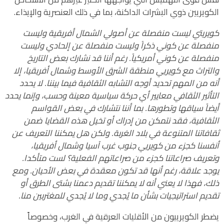
الكويريين ذوي البشرات الداكنة، بما في ذلك العنصرية والإيذاء.
كويريتي ليست منفصلة عن أصولي الشمال أفريقية وليست
منفصلة عن كوني ذكراً وليست منفصلة عن إلحادي وليست
منفصلة عن كوني أمريكياً. رغم أننا قد نشارك بعض التاريخ
والتراث مع كويريي منطقة الشرق الأوسط وشمال أفريقيا، إلا
أنه من المهم تحديد أوجه التشابه الثقافية فيما بيننا.
لا يحدد
التأثير الثقافي معايير أي حركة سياسية معينة وحسب، وإنما يحدد
أيضاً سياقها وتطورها. بما أننا نتشارك في بعض القواسم
الثقافية، فقد نتمكن من إدراك أو تخيل هذه القضايا ضمن
ثقافاتنا المتنوعة في بلاد الغربة. ولكن هل يمكننا التعريف عن
أنفسنا كجزء من كويريي جنوب غرب آسيا وشمال أفريقيا،
وتعريف صراعاتنا كجزء من صراعاتهم الفعلية؟ لست متأكدا.
يوجد علاقة، رغم أنها قد تكون معقدة في بعض الأحيان. ومع
ذلك، فهذا لا يعني أنه لا يمكننا تقديم دعمنا بشتى الطرق أو
تقديم استراتيجيات بشأن ما يُجدي وما لا يُجدي للمغتربين منا.
يضطر الكويرييون من الأقليات العرقية في الغرب، وخصوصاً