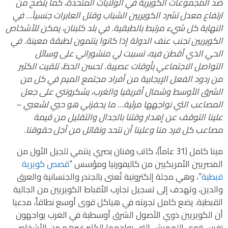
ضد المجموعات الكويرية في الولايات المتحدة، كما يتضح من
ارتفاع معدل تشرد الكويريين الشباب وقتل العابرات جنسياً… في
النهاية كل شيء مرتبط بالطبقية.
في بلد كلبنان، يمكن للأشخاص
الكويريين تجنب عنف الدولة إذا كانوا ينتمون لطبقة معينة. في
الحي الذي أقطن فيه، تسببت لي منشوراتي على وسائل
التواصل الاجتماعي بأوقات عصيبة.
لحسن الحظ، تلقيت الكثير
من ردود الفعل الإيجابية من أفراد مجتمع الميم في كل من
الشرق الأوسط وشمال أفريقيا والغرب، يشكرونني على جعل
المصاعب التي نواجهها مرئية… ما يحفزني هو حبي لشعبي –
علينا التوقف عن إهدار وقتنا بالجدال والتقليل من قيمة
مصاعب كل فرد منا وعلينا أن نتحد ونقاتل من أجل حقوقنا.
مينا كامل (31 عاماً)، كاتب وفنان بصري ينتمي للجيل الأول من
المصريين الأمريكيين من كاليفورنيا ومؤسس “
قصص كويرية
قبطية
“، وهي مجلة إلكترونية تُعنى بالجندر والجنسانية والعرق
والدين، وتهدف إلى تسجيل تجارب الأقباط الكويريين من الجالية
القبطية. يضع كامل تجربته في هياكل قوى أوسع نطاقاً، مدعيا
أن الكويريين ذوي الأصول الشرق أوسطية في الغرب يواجهون
نفس قوى التهميش التي يواجهها الكثير غيرهم من الأشخاص