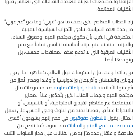
أفريقيا والمجتمعات الغربية متعددة الثقافات التي تتعايش فيها
الأقليات المختلفة.
زاد الخطاب المعاصر الذي يصف ما هو “غربي” وما هو “غير غربي”
من حدة هذه السياسة. تنادي الأحزاب السياسية اليمينية
المتطرفة في الغرب بأن حقوق مجتمع الميم، وحقوق النساء،
والحرية الجنسية قيم غربية أساسية تتناقض تماماً مع قيم
الأقليات العرقية التي لا تدعم هذه المعتقدات فحسب، بل
وتهددها أيضاً.
في ذات الوقت، فإن الحكومات حول العالم، كما هو الحال في
بروناي والشيشان وأذربيجان وإندونيسيا وأوغندا ومصر، تُعزز من
شرعيتها الأخلاقية
باتخاذ إجراءات صارمة
ضد مجموعات مثل
مجتمع الميم ونجمات الغناء الذين يتَحدّون علناً المعايير
الاجتماعية عبر مقاطع الفيديو الاحتجاجية، أو بالتسييس، أو
بالانخراط علناً في قضايا تمتد من التلوث وحتى الجنس. على سبيل
المثال، يقول
ناشطون حقوقيون
في مصر إنهم يشهدون أقسى
حملة ضد مجتمع الميم
و
الفنانات
منذ عقود، كما يتضح من
ملاحقة واعتقال عدد متزايد من الفنانات على مدار السنوات الثلاث