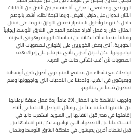
قبطي مصري يعيش في هولندا، في كل من مجتمع الميم
الهولندي ومجتمعي العرقي. أنا منقسم بين اثنتين من الأقليات
اللتان تبدوان على طرفي نقيض، وربما نتيجة لذلك، أشعر بالوصم
داخل كلتيهما وأحاول باستمرار تحقيق التوازن بينهما. على سبيل
المثال، كان رد فعل أفراد مجتمع الميم في الشرق الأوسط إيجابياً
وسلبياً عندما بدأت الكتابة عن سياسات الهوية وهويتي العربية
الكويرية؛ أثنى بعض الكويريين على إظهاري للصعوبات التي
يواجهونها، لكن آخرين أخبرني بأنني غير قادر على إدراك هذه
الصعوبات لأن أغلب نشأتي كانت في الغرب.
تواصلت مع نشطاء من مجتمع الميم ذوي أصول شرق أوسطية
ويعيشون في الغرب، وتحدثنا عن التحديات التي يواجهونها وهم
يمضون قُدماً في حياتهم.
واجهت الناشطة داليا الفغال (29 عاماً) ردة فعل عنيفة لإعلانها
عن علاقتها المثلية علناً على وسائل التواصل الاجتماعي أثناء
إقامتها في مصر قبل انتقالها إلى السويد. استمرت داليا في
التحدث علنا عن الاضطهاد الذي تواجهه، لكن يتم انتقادها من
قِبل نشطاء آخرين يعيشون في منطقة الشرق الأوسط وشمال