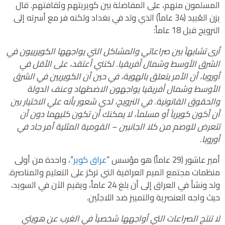
المسلمون منهم، على المفاضلة بين كويريتهم وثقافتهم. قال
يزن العُبيد (34 عاماً) الذي ولد في بغداد ولكنه فر مع أسرته إلى
النرويج قبل 18 عاماً:
أرى تشابهاً بين صراعاتي والمشاكل التي يواجهها الكويرييون في
الشرق الأوسط وشمال أفريقيا. لكنني أعتقد، على الأقل في
أوروبا، أن الأمر يتعلق بالهوية، في حين أن الكويريين في الشرق
الأوسط وشمال أفريقيا يواجهون الاضطهاد وعنف الدولة
والحقوق القانونية. في النرويج، لدي شعور بأنه علي الاختيار بين
أن أكون كويرياً أو مسلماً، لا يمكنك أن تكون كليهما دون أن
تتعرض للوصم من كلا الجانبين – القومية المثلية أمر جاد في
أوروبا.
أمير عاشور (29 عاماً) هو مؤسس “
عراق كوير
“، واحدة من أولى
منظمات مجتمع الميم العراقية التي تركز على التعليم والمناصرة.
ولد ونشأ في العراق إلى أن بلغ 24 عاماً، ويقيم الآن في السويد،
حيث واجه العنصرية والتمييز ضد اللاجئين.
لا تنتج الصراعات التي أواجهها شخصياً في الغرب عن هويتي