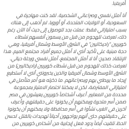
أفريقيا.
أنا أمثل نفسي وصراعاتي الشخصية. لقد كنت مهاجرة في
السعودية، أو الولايات المتحدة، أو أوروبا. لم أذهب إلى هناك
بسبب امتيازاتي فقط؛ عملت بجد للوصول إلى حيث أنا الآن. رغم
ذلك، تعرضت للهجوم من قبل من يسمون أنفسهم نشطاء
كويريين “راديكاليين” في الشرق الأوسط وشمال أفريقيا، وهي
حجة مبنية على تأكيد أنني لا أمثل جميع أفراد مجتمع الميم. هذا
الإنتقاد صحيح: أنا لا أمثل المجتمع، أمثل نفسي ورحلة حياتي.
تعرضت كذلك للهجوم من قبل نشطاء كويريين (راديكاليين) من
الشرق الأوسط وشمال أفريقيا والذين يخبرونني أنني لا أستطيع
إيجاد ما يربطني بهم وبصراعاتهم. ما ذكرته هو أمر متأصل في
امتيازاتي المفترضة، لكن لا يمكننا اختصار الامتياز بمجموعة
محددة من المعايير.
أعرف أشخاصاً كويريين يعيشون في مصر
ضمن أُسر متحررة ويمكنهم أن يكونوا على حقيقتهم، وأعرف
آخرين في الغرب نشأوا في أُسر محافظة ولا يمكنهم أن يكونوا
على حقيقتهم، حتى أنهم يواجهون أحياناً تهديدات بالقتل.
لحسن
الحظ، تلقيت أيضاً ردود فعل إيجابية من أشخاص كويريين من