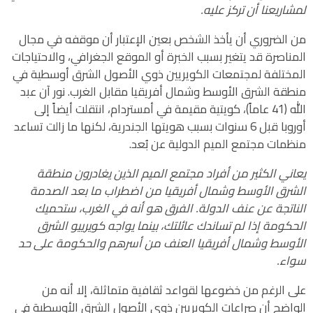
لمشاريعنا أن تركز عليه.
من الضروري أن يأخذ الشخص بعين الإعتبار أن موقفه في مجال
المناصرة قد يتغير بسبب الخبرة أو الموقع الجغرافي، والاحتياجات
المختلفة لمجتمعات الكويريين ذوي الأصول الشرق أوسطية في
منطقة الشرق الأوسط وشمال أفريقيا مقابل الغرب. نور آن عبد
الله (41 عاماً)، كويتية مقيمة في أمستردام، انتقلت أيضاً إلى
أوروبا قبل 6 سنوات بسبب هويتها الجندرية، لكنها ما زالت تساعد
منظمات مجتمع الميم الدولية عن بُعد.
يعاني الكثير من أفراد مجتمع الميم الذين يغادرون منطقة
الشرق الأوسط وشمال أفريقيا من اضطراب ما بعد الصدمة
الناتجة عن عنف الدولة. الفرق هو أنه في الغرب، ستحميك
الحكومة إذا لم تساندك عائلتك، بينما يواجه كويرييو الشرق
الأوسط وشمال أفريقيا العنف من أسرهم والحكومة على حد
سواء.
على الرغم من خضوعها لقواعد ثقافية متماثلة، إلا أنه من
الواضح أن صراعات الكويريين ذوي الأصول الشرق الأوسطية في