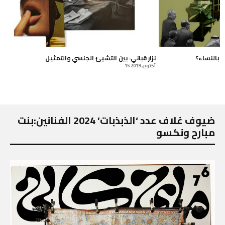
ر بالنساء؟
نزار قباني: بين التشيئ الجنسي والتمثيل
15 أكتوبر, 2019
ضيوف غلاف عدد ‘الذبذبات’ 2024 الفنانين:بنت
مبارح ونكسو