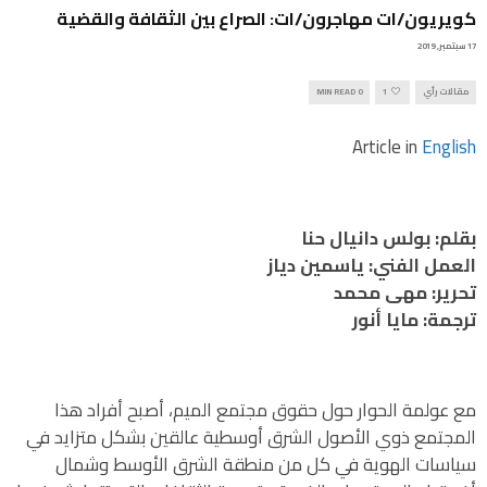
كويريون/ات مهاجرون/ات: الصراع بين الثقافة والقضية
17 سبتمبر, 2019
مقالات رأي
1
0 MIN READ
Article in
English
بقلم: بولس دانيال حنا
العمل الفني: ياسمين دياز
تحرير: مهى محمد
ترجمة: مايا أنور
مع عولمة الحوار حول حقوق مجتمع الميم، أصبح أفراد هذا
المجتمع ذوي الأصول الشرق أوسطية عالقين بشكل متزايد في
سياسات الهوية في كل من منطقة الشرق الأوسط وشمال