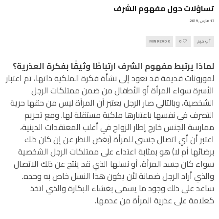
تساؤلات حول مفهوم الشرف
17 مارس, 2019
أ ب ميم
0
0 MIN READ
لماذا يرتبط مفهوم الشرف ارتباطًا وثيقًا بفكرة العذرية؟
لموروثات قديمة قد تعود إلى نشأة فكرة الملكية ذاتها، تم اعتبار
الأسرة سواء المرأة أو الأطفال من ضمن ممتلكات الرجل
الشخصية، وبالتالي صار الرجل يعتبر أن المرأة ليس من حقها حرية
التصرف في نفسها باعتبارها ملكية مستقلة لها. ومع تحريم
ممارسة الجنس خارج إطار الزواج في أغلب المعتقدات الدينية،
اعتبر أن أي اتصال جنسي للمرأة (بغض النظر عن إن كان ذلك
برضائها أم لا) هو بمثابة اعتداء على ممتلكات الرجل الشخصية
سواء كان جسد المرأة، أو نسلها الذي قد ينتج عن ذلك الاتصال
والذي أراد الرجل ضمانة لأن يكون هذا النسل خاص به وحده.
ساعد على ذلك وجود ما يسمى بغشاء البكارة والذي اتخذ
كعلامة على عذرية المرأة من عدمها.