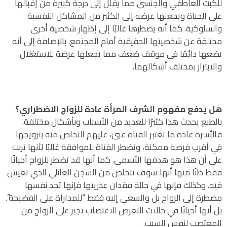
للكبت العاطفي والجنسي مما يقلل إلى درجة كبيرة من إقبالها
على الحياة ويجعلها عرضه إلى الكثير من المشاكل النفسية
والسلوكية. كما أنه يضطرها غالبًا إلى إظهار شخصية أخرى
مختلفة عن شخصيتها الحقيقية أمام المجتمع. بالإضافة إلى أنه
يضعها دائمًا في موقف ضعف مما يجعلها عرضة للاستغلال
والابتزاز بمختلف أشكالهما.
هل يدفع مفهوم الشرف المرأة عادة للزواج الاضطراري؟
بالطبع يحدث هذا كثيرًا للعديد من الأسباب وبأشكال مختلفة.
فالأسرة عادة ما تعتبر الفتاة عبئ، عليهم التخلص منه بتزويجها
في أقرب فرصة ممكنة، وتضطر الفتاة للموافقة غالبًا لأنها تربت
على أن هذا هو هدفها الأسمى. كما أنها قد تضطر للزواج أحيانًا
فقط ظنًا منها أنها سوف تتخلص من السجن العائلي الذي تعيش
فيه. وكذلك فإنها في حالة فقدان عذريتها فإنها تجد نفسها
مضطرة إلى الزواج بل والسعي إليه فقط “للمداراة على الفضيحة”.
بل أنها أحيانًا في حالات التعرض للاغتصاب تجبر على الزواج من
المغتصب لنفس السبب.