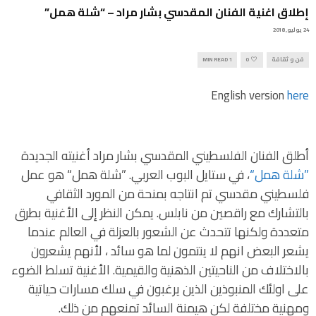
إطلاق اغنية الفنان المقدسي بشار مراد – “شلة همل”
24 يوليو, 2018
فن و ثقافة
0
1 MIN READ
English version
here
أطلق الفنان الفلسطيني المقدسي بشار مراد أغنيته الجديدة
”شلة همل“
، في ستايل البوب العربي. ”شلة همل“ هو عمل
فلسطيني مقدسي تم انتاجه بمنحة من المورد الثقافي
بالتشارك مع راقصين من نابلس. يمكن النظر إلى الأغنية بطرق
متعددة ولكنها تتحدث عن الشعور بالعزلة في العالم عندما
يشعر البعض انهم لا ينتمون لما هو سائد ، لأنهم يشعرون
بالاختلاف من الناحيتين الذهنية والقيمية. الأغنية تسلط الضوء
على اولئك المنبوذين الذين يرغبون في سلك مسارات حياتية
ومهنية مختلفة لكن هيمنة السائد تمنعهم من ذلك.