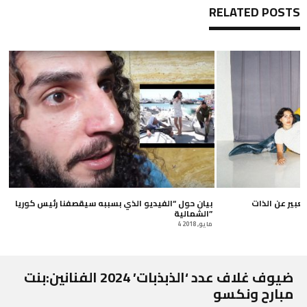
RELATED POSTS
بير عن الذات
بيان حول “الفيديو الذي بسببه سيقصفنا رئيس كوريا
الشمالية”
4 مايو, 2018
ضيوف غلاف عدد ‘الذبذبات’ 2024 الفنانين:بنت
مبارح ونكسو