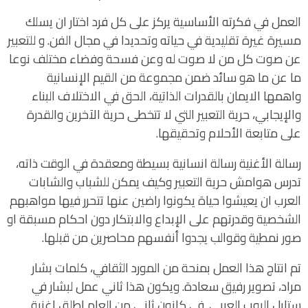
العمل في فكرته الأساسية يركز على كل فرد اختار ان يسلك
مسيرة غيرة تقليدية في حياته وتحديدا في مجال الفن. و للتعبير
عن صوت كل من لا صوت له وعن فسحة وفضاء مختلف نوعا
ما عن ما هو سائد ضمن مجموعة من القيم الإنسانية
واهمها الايمان بالقدرات الذاتية، الحق في الاختلاف البناء
والإيجابي، حرية التعبير التي لا تتخطى حرية الآخرين والقدرة
على متابعة الأحلام وتحقيقها.
رسالة الأغنية رسالة انسانية بسيطة ومعقدة في الوقت ذاته،
تدرس هوامش حرية التعبير وكيف يمكن للشباب والشابات
العرب ان يعيشوا حياة يكونوا راضين عنها تتحرر فيها مواهبهم
الشخصية وقدرتهم على الإبداع والابتكار دون احكام مسبقة او
صور نمطية وقوالب يجدوا أنفسهم محاصرين من قبلها.
تم انتاج هذا العمل بمنحة من المورد الثقافي، كلمات بشار
مراد، تصوير رفيق سعادة. ويكون هذا ثاني عمل لبشار في
ستايل البوب العربي. في كانون ثاني من العام اطلق اغنية