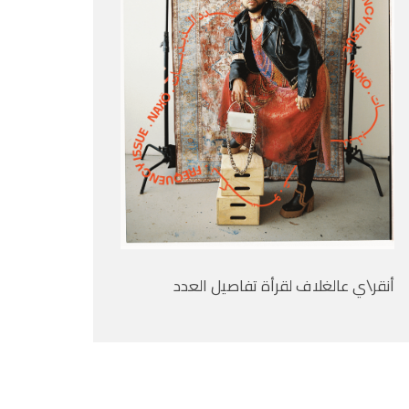
أنقر\ي عالغلاف لقرأة تفاصيل العدد