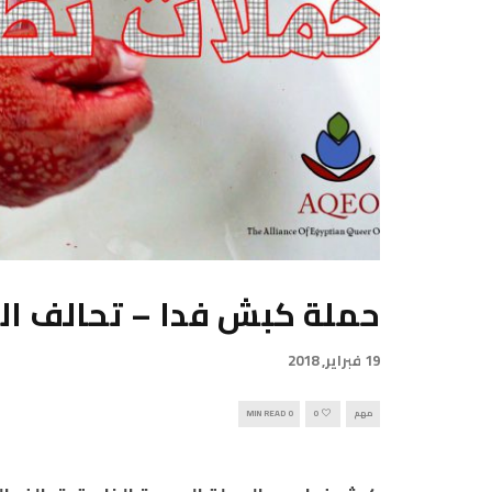
حملة كبش فدا – تحالف ال
19 فبراير, 2018
مهم
0
0 MIN READ