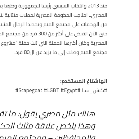
منذ 2013 وانتخاب السيسي رئيسا للجمهورية وطب
المصري.. احتاجت الحكومة المصرية لحملات متتالية لت
من الهجمات على مجتمع الميم وتحديدا الرجال المثلي
حتى الآن القبض على أكثر 
المصرية وكان أكبرها الحملة التي تلت حفلة “مشروع لي
مجتمع الميم وصلت إلى ما يزيد عن ال80 فرد.
الهاشتاغ المستخدم:
#كبش_فدا #Scapegoat #LGBT #Egypt#
هناك مثل مصري يقول: ما تقدر
وهذا يلخص علاقة مثلث الحكو
والمحافظين – ومجتمع الميم.