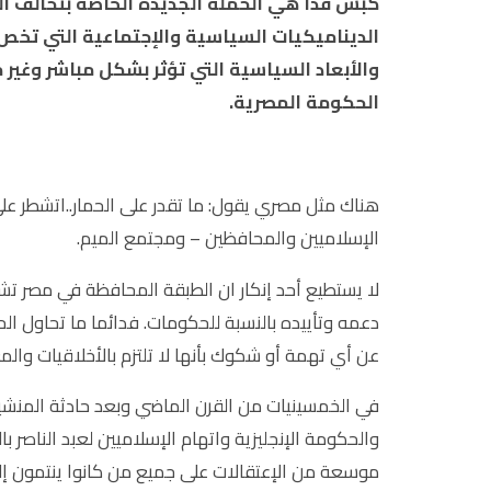
كبش فدا هي الحملة الجديدة الخاصة بتحالف ال
الديناميكيات السياسية والإجتماعية التي تخص 
والأبعاد السياسية التي تؤثر بشكل مباشر وغير
الحكومة المصرية.
هناك مثل مصري يقول: ما تقدر على الحمار..اتشطر عل
الإسلاميين والمحافظين – ومجتمع الميم.
لا يستطيع أحد إنكار ان الطبقة المحافظة في مصر ت
دعمه وتأييده بالنسبة للحكومات. فدائما ما تحاول ا
عن أي تهمة أو شكوك بأنها لا تلتزم بالأخلاقيات والم
في الخمسينيات من القرن الماضي وبعد حادثة المنشية ب
والحكومة الإنجليزية واتهام الإسلاميين لعبد الناصر ب
موسعة من الإعتقالات على جميع من كانوا ينتمون إلى 