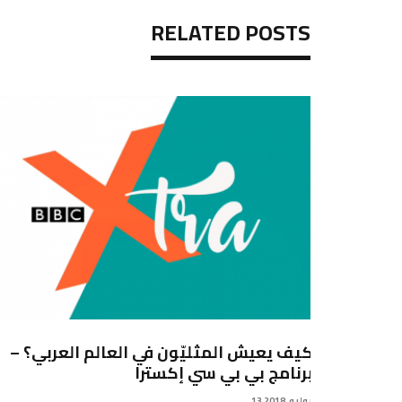
RELATED POSTS
هيومن رايتس واتش: التقرير العالمي 2018
كيف يعيش المثليّون في العالم العربي؟ –
توجه
برنامج بي بي سي إكسترا
13 يوليو, 2018