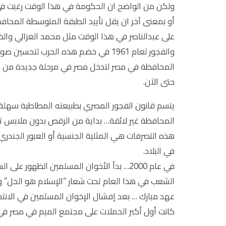
ولكن من الواضح ان الحكومة في هذا الوقت رغبت في 
أو بمعنى آخر ان يقل تأييد الطبقة المتوسطة المحا
والفجور لعام 1961 في خضم هذه الحرب 
حتى الآن.
يتسم قانون الفجور المصري بطبيعته المطاطية سهلة ال
المحافظة غير لائقة… بداية من الرقص بدون ملابس تح
هذه التصرفات هي المثلية الجنسية أو العبور الجند
في البلاد.
في عام 2000… بدأ الأخوان المسلمين الظهو
الشعب في هذا العام تحت شعار “الإسلام هو الحل” وق
عهد مبارك … بعد إفشال الإخوان المسلمين في الانت
كانت أول أكبر الحملات على مجتمع الميم في مصر في 2001 والمعروفة بالكوين بوت أو القاهرة 52