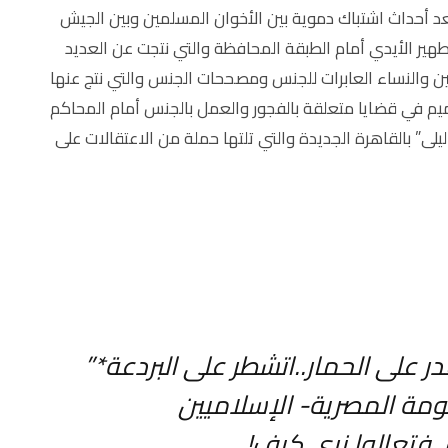
عا بعد أحداث اشتباك دموية بين الأخوان المسلمين وبين الجيش
طهير الأيدي أمام الطبقة المحافظة والتي نتجت عن العديد
ين والنساء العابرات للجنس ومصححات الجنس والتي نتج عنها
من 300 فرد من مجتمع الميم في قضايا متعلقة بالفجور والعمل بالجنس أمام المحاكم
لى” بالقاهرة الجديدة والتي تلتها حملة من الاعتقالات على
 على الحمار..اتشطر على البردعة*”
مة المصرية- الإسلاميين
 فتعالوا نرى كيف!