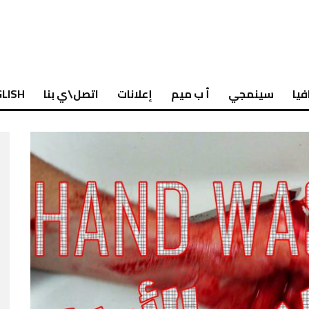
فيا
سينمجي
أ ب ميم
إعلانات
اتصل\ي بنا
LISH