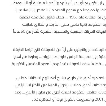
ان تكون بمنأى عن أن يتهمها أحد بالعلمانية أو الشيوعية…
فظة لها خصوصا مع هجوم العديد من المفكرين الإسلاميين
على عبدالناصر في هذا الوقت مثل محمد الغزالي والذي تم اعتقاله عام 1965 …. فجاء قانون مكافحة الدعارة
لتحسين صورة الحكومة بانها حامي حمى الشرف والأخلاق للطبقة
المحافظة في مصر لتدخل مصر في مرحلة جديدة من انتهاك الحريات الجنسية والجسدية استمرت لأكثر من 50 عاماً
إستخدام والتركيب على أياً من التصرفات التي تراها الطبقة
تية إلى ممارسة الجنس خارج إطار الزواج … وطبعا من أهم
ري … فطبعا هذه التصرفات قد تهدم المعبد المقدس للذكورية
ر على الساحة مرة أخرى عن طريق ترشيح أعضائهم لانتخابات مجلس
د كانت أحدى حملات الإخوان المسلمين الأكثر انتشاراً في
خابات احتاجت الحكومة لحملة أخرى من تطهير الأيدي… وقد
 .