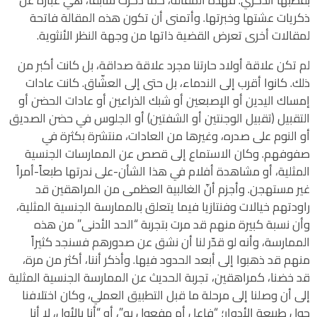
بقطبها الذكري. فهذه المقالة، كما ذكرت سابقاً، هي عبارة عن
ذكريات عشتها وخبرتها. وأتمنى أن تكون هذه المقالة فاتحة
لمقالات أخرى تعرض القضية ذاتها من وجهة النظر الأنثوية.
لم تكن علاقة أولاد حارتنا مجرد علاقة صداقة، بل كانت أكبر من
ذلك. كانوا أقرب إلى الندماء، بل حتى إلى العشّاق. كانت عادات
إمساك اليدين أو الإصبعين أو شبك الذراعين أو عادات الحضن أو
التقبيل (تقبيل الوجنتين أو الشفتين) أو الجلوس في حضن الصديق
أو النوم على صدره، وغيرها من العادات، منتشرة بكثرة في
صفوفهم. وكان الاستماع إلى قصص عن الممارسات الجنسية
المثلية، أو مشاهدة أفلام في هذا الشأن-على ندرتها طبعاً-أمراً
غير مستهجن. وأجزم أنّ الغالبية العظمى من المراهقين قد
راودتهم خيالات وفنتازيا فيما يتعلق بالممارسة الجنسية المثلية،
وأن نسبة كبيرة منهم قد مرت بتجربة “الحد الأدنى” من هذه
الممارسة، وأنه لو قدّر لنا أن نشق عن صدورهم فسنجد كثيراً
منهم قد ذهبوا إلى أبعد الحدود فيها. وأذكر أننا، أكثر من مرة،
قد خضنا، كمراهقين، تجربة الحديث عن الممارسة الجنسية المثلية
إلى أن وصلنا إلى مرحلة ما قبل التطبيق العملي، وكان اختلافنا
حول طبيعة الأدوار؛ “فاعل أم مفعول به”، أو “أنا بالأول، لا أنا