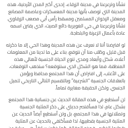
نشأنا وترعرعنا في مدينة الزرقاء، إحدى أكبر المدن الأردنية، هذه
المدينة التي توصف بأنها مدينة المعسكرات وعاصمة المصانع
ومعقل الإخوان المسلمين ومسقط رأس أبي مصعب الزرقاوي.
نشأنا وترعرعنا في حي الغويرية ذائع الصيت، الذي يقترن اسمه
عادة بأعمال الزعرنة والبلطجة.
لو افترضنا أننا لا نعرف عن هذه المدينة وهذا الحي إلا ما ذكرته
قبل قليل، وطُلب منا أن نتوقع، بناء على ما لدينا من المعلومات
أعلاه، شكل وأبعاد ومدى تنوع الحياة الجنسية لأهالي هذه
المنطقة، فما هو الشكل الذي سنتوقعه؟ ستذهب التوقعات،
على الأغلب، إلى افتراض أن هذا المجتمع محافظ ويؤمن
بالعلاقات الجنسية “الشرعية” وبالتقسيم الثنائي التاريخي للميل
الجنسي. ولكن الحقيقة مغايرة تماماً.
لن أستطيع في هذه المقالة الحديث عن جنسانية هذا المجتمع
بشكل عام، لذا فسأقتصر حديثي على ذكر المثلية الجنسية
وتمثلاتها في هذا المجتمع، بل ولن أستطيع أيضاً الحديث عن
المثلية الجنسية بقطبيها، لذا فسأكتفي بالحديث عن المثلية