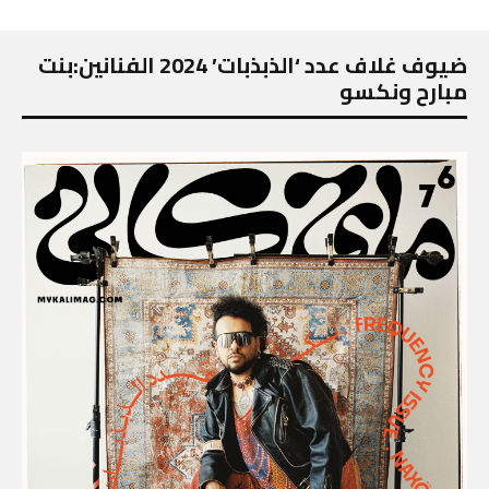
ضيوف غلاف عدد ‘الذبذبات’ 2024 الفنانين:بنت
مبارح ونكسو