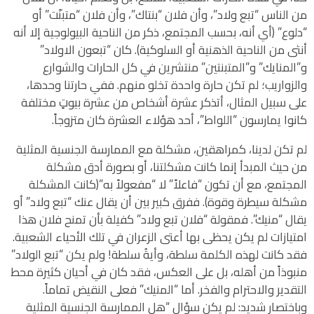
من الناس “تبع ولاد”، وأن فلان “بنتاك”، وأن فلان “متبنّت” أو
“دلوع” (أي أنه، بحسب المجتمع، ذكر من الناحية البيولوجية إلا أنه
أنثى من الناحية الذهنية أو السلوكية). كان “تبعون الاولاد”
و”المنايك” و”المتبنتين” منتشرين في كل الحارات والشوارع
والزواريب؛ لم تكن حارة واحدة تخلو منهم. ففي حارتنا وحدها،
على سبيل المثال، أتذكر عشرة أشخاص من عشرة بيوتٍ مختلفة
كانوا يمارسون “اللواط”، أحد هؤلاء العشرة كان متزوجاً.
لم تكن لدينا، كمراهقين، مشكلة مع الممارسة الجنسية المثلية
من حيث المبدأ إنما كانت مشكلتنا، أو بصورة أدق مشكلة
المجتمع، مع أن تكون “فاعلاً” لا “مفعولاً به”(كانت المشكلة
مشكلة سيطرة وقوة). ففرق كبير بين أن يقال عنك “تبع ولاد” أو
يقال “منيك”. فمقولة “فلان تبع ولاد” كفيلة بأن تمنح فلان هذا
امتيازات لم يكن يحظى بها أعتى الزعران في تلك الأحياء الشعبية.
فقد كانت لهذه الكلمة سلطة، وأيةُ سلطة! ولم يكن “تبع الولاد”
منبوذاً من أهله، بل على العكس، فقد كان في أحيان كثيرة محط
التقدير والاحترام والفخر. أما “المنيك” فعلى النقيض تماماً.
وباختصار شديد: لم يكن سؤال “هل الممارسة الجنسية المثلية