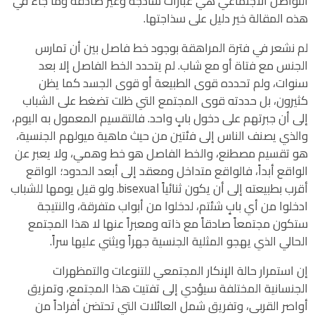
التواصل الاجتماعي هي عبارات ساذجة وغير صادقة وما جاء في
هذه المقالة خير دليل على سذاجتها.
لم نشعر في فترة المراهقة بوجود خط فاصل بين أن تمارس
الجنس مع فتاة أو مع شاب. لم يتحدد الخط الفاصل إلا بعد
سنوات، ولم تحدده قوى الطبيعة أو قوى الجسد كما يظن
كثيرون، بل حددته قوى المجتمع التي ظلت تضغط على الشباب
إلى أن جبرتهم على دخول بابٍ واحد. فالتقسيم المعمول به اليوم،
والذي يصنف الناس إلى فئتين من حيث ماهية ميولهم الجنسية،
هو تقسيم مصطنع، والخط الفاصل هو خط وهمي، ولا يعبر عن
الواقع أبداً، فالواقع متداخل ومعقد إلى أبعد الحدود؛ الواقع
أقرب بطبيعته إلى أن يكون ثنائياً bisexual. ولو قيل يومها للشباب
ادخلوا من أي بابٍ شئتم، لدخلوا من أبواب متفرقة، والنتيجة
ستكون مجتمعاً صادقاً مع ذاته ومعبراً عنها لا هذا المجتمع
الحالي الذي يهجو المثلية الجنسية جهراً ويثني عليها سراً.
إن استمرار حالة الإنكار المجتمعي للتنوعات والتمظهرات
الجنسانية المختلفة سيؤدي إلى تفتيت هذا المجتمع، وتمزيق
أواصر القربى، وتفريق شمل العائلات التي تحتضن أفراداً من