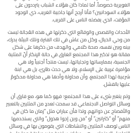
الغويرية خصوصاً. أما لماذا كان هؤلاء الشباب يترددون على
هؤلاء السودانيين؟ فأنا أرجح أنها جاذبية الغريب، ذي الوجود
المؤقت، الذي يفضله الناس على القريب.
الأحداث والقصص والوقائع التي ذكرتها في هذه العُجالة ليست
من وحي الخيال، وكل من عاش في تلك الفترة وتلك البيئة يدرك،
بينه وبين نفسه، صحة كلامي. والهدف من ذكرها على شكل
مقالة هو تذكير هذا المجتمع الغارق في حالة الإنكار أنّ المثلية
الجنسية، بممارساتها وتجلياتها، ليست منتجاً أجنبياً ولا هي
مؤامرة غربية على الإسلام، ولا هي حدث طارئ، بل هي ابنة
شرعية لهذا المجتمع، وأن محاولة وأدها هي محاولة محكومٌ
عليها بالفشل.
ولم يتغير شيء على هذا المجتمع؛ فهو كما هو، مع فارق أن
وسائل التواصل الاجتماعي قد سمحت لعددٍ من المثليين بالتعبير
والأفصاح عن ذواتهم. ولذا فأن عباراتٍ مثل “زمان ما كان في
منهم” أو “كثرانين” أو “من وين إجوا هذول” والتي يستخدمها
الناس لوصف المثليين والنشاطات التي يقومون بها في وسائل