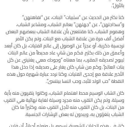
بالأول”.
كنا نكثر من الحديث عن “سلبيات” البنات، عن “تفاهتهن”
و”سذاجتهن”، عن “جهلهن” بعالم الشباب، ومشاعر الشباب،
وهموم الشباب. كنا مقتنعين بأن علاقة الشباب ببعضهم البعض
أفضل ألف مرة من علاقة الشباب مع البنات. ولم يكن الأمر
نرجسية ذكرية، أو عجزاً عن الوصول إلى عالم الفتيات، بل كان أبعد
وأعمق من ذلك بكثير. فكم من شابٍ عاد محبطاً من عالم البنات
ليبوح لصديقه المقرب، بما معناه “وجودك معي يغنيني عن كل
بنات العالم”. وكم من شابٍ كان يغار على صديقه إذا دخل هذا
الأخير علاقة مع إحدى الفتيات. وكنا نردد عبارة شهيرة حول هذه
النقطة “حب الولد للأبد، وحب النسا بينتسى”.
كان الشاب الوسيم محط اهتمام الشباب، وكانوا يتقربون منه بأية
وسيلة. ولم يكن التقرب منه مجرد وسيلة لغاية نهائية هي التقرب
من البنات، بل كان التقرب منه لأجل التقرب منه. وكثيراً ما كان
الشباب يتغزلون به، ويبدون له بعض الإشارات الجنسية.
كنا، في هذه الحارات الشعبية، نسمع، بل ونعلم أحياناً، أن فلان