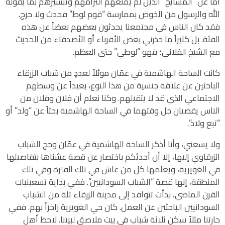
أما عن “المشايخ” الذين لم يمنعهم التزامهم وتبشيرهم بما يقوله
الله والرسول من الخوض بممارسة “قوم لوط” فحدث ولا حرج.
فقد كان الناس في مجتمعنا يحدثون بعضهم بعضاً عن هذه
الفئة. بل كثيراً ما حذرني بعض الأقرباء أو الأصدقاء من الحديث
مع الشيخ الفلاني؛ فهو “لوطي” حتى العظم.
كانت الساحة الهاشمية في عمّان موئلاً لعددٍ من شباب الزرقاء
الباحثين عن علاقة جنسية من هذا النوع، بعيداً عن وسطهم
الاجتماعي الذي قد لا يتقبلهم. وكنا نعلم أن فلان وفلان من
الناس يقضيان جل وقتهما في الساحة الهاشمية بحثاً عن “ولد” أو
“تبع ولاد”.
ولا يسعني، وأنا أذكر الساحة الهاشمية في عمّان وحج الشباب
الزرقاوي إليها، إلا أن أحدثكم باختصار عن قصة عشناها بتفاصيلها
في الغويرية، ويعلمها كل من عاش في تلك الفترة وفي تلك
المنطقة، إنها قصة “الشباب السودانيين”. ففي بداية تسعينيات
القرن الماضي، بدأت تتوافد إلى مدينة الزرقاء ثلة من الشباب
السودانيين الباحثين عن العمل. كان حي الغويرية زاخراً بهم. ففي
حارتنا مثلاً سكن ثلاثة شباب في بيت ملاصق لبيتنا. لاحظ أهل