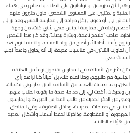
وهم الآن متزوجون، و يواظبون على الصلاة والصيام وعلى هجاء
المثلية والمثليين. على المستوى الشخصي، حاول كثيرون منهم
التحرش بي، أو دعوتي بكل صراحة إلى ممارسة الجنس. وقد برر لي
أحدهم رغبته في ممارسة الجنس معي لأنني كنت، من وجهة
نظره، صاحب “ملامح ناعمة، وبشرة بيضاء”. وقد كبر هذا الشخص
وتزوج وأنجب أطفالاً، وأصبح من رواد المسجد، والتقيه اليوم-بعد
أن تجاوزت الثلاثين-في مناسبات عديدة، إلا أنه يحاول جاهداً تجنب
الحديث معي.
كان كثيرٌ من الأساتذة في المدارس يقيمون نوعاً من العلاقة
الجنسية مع طلابهم، وكنا نعلم ذلك، بل أحياناً كنا نراهم رأي
العين. وقد صدمت بالعديد من الأساتذة الذين صارحوني بكلمات،
بل وبحركات، أكدت لي، إلى حد ما، صحة ما يقوله الطلاب عنهم.
وغني عن الذكر الحديث عن طلاب المدارس الذين كانوا يمارسون
الجنس في حمامات المدرسة، وداخل الصفوف، وفي المناطق
المهجورة أو المقطوعة. وذاكرتنا تحفظ أسماء وأشكال العديد
من هؤلاء الطلاب.