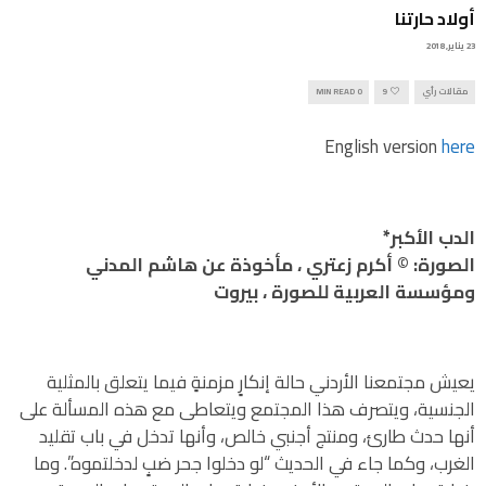
أولاد حارتنا
23 يناير, 2018
مقالات رأي
9
0 MIN READ
English version
here
الدب الأكبر*
الصورة: © أكرم زعتري ، مأخوذة عن هاشم المدني
ومؤسسة العربية للصورة ، بيروت
يعيش مجتمعنا الأردني حالة إنكارٍ مزمنةٍ فيما يتعلق بالمثلية
الجنسية، ويتصرف هذا المجتمع ويتعاطى مع هذه المسألة على
أنها حدث طارئ، ومنتج أجنبي خالص، وأنها تدخل في باب تقليد
الغرب، وكما جاء في الحديث “لو دخلوا جحر ضبٍ لدخلتموه”. وما