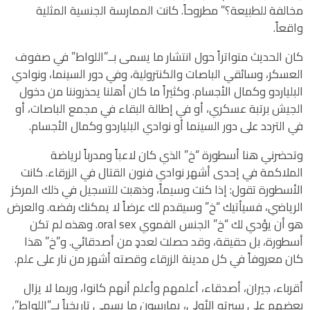
مخالفة للطبيعة؟” مطروحاً. كانت الممارسة الجنسية المثلية
واقعاً.
كان الحديث متواتراً حول انتشار ما يسمى بــ”اللواط” في صفوف
العسكر، وسائقي الباصات والكنترولية، وفي دور السينما، ونوادي
البلياردو وكمال الأجسام. وكثيراً ما كان أهلنا يحذروننا من دخول
الجيش برتبة عسكري، أو في إطالة البقاء في مجمع الباصات، أو
في التردد على دور السينما أو نوادي البلياردو وكمال الأجسام.
وتحضرني هنا أسطورة “خ” الذي كان لاعباً ومدرباً لرياضة
الملاكمة في إحدى أشهر نوادي فنون القتال في الزرقاء. كانت
الأسطورة تقول: إذا كنت وسيماً، وذهبت للتسجيل في ذلك المركز
الرياضي، فسيأتيك “خ” وسيقدم لك عرضاً لا يمكنك رفضه. والعرض
هو أن يؤدي لك “خ” الجنس الفموي oral sex. وهذه لم تكن
أسطورة، بل حقيقة، وقد حصلت لعددٍ من أصدقائي. و”خ” هذا
كان معروفاً في كل مدينة الزرقاء وقصته أشهر من نار على علم.
أقرباء، جيران، أصدقاء، أعلمهم وأعلم أنهم كانوا، وربما لا يزال
بعضهم على سيرته الأولى، يمارسون ما يسمى تاريخياً بــ”اللواط”،