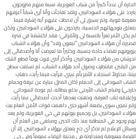
الحارة أن عدداً كبيراً من شباب الغويرية، نسبة منهم متزوجون،
يتردد على هؤلاء السودانيين. ولقد تفاجأت وأنا أرى شباباً أعرفهم
معرفة قوية، ولم يسبق لي أن لاحظت عليهم أية إشارة فيما
يتعلق بتوجهاتهم الجنسية، يترددون على هؤلاء السودانيين. ولكن
لم يكن الأمر لغزاً بالنسبة لي ولأقراني؛ فقد اكتشفنا في فترة
قصيرة أن هؤلاء السودانيين “تبعون ولاد” وأن هؤلاء الشباب
يزورونهم لقضاء حاجة جنسية. وكثيراً ما تعرضت أنا وأصدقائي إلى
تحرشاتٍ من هؤلاء السودانيين. وأذكر أنني قررت يوماً قطع الشك
من اليقين، فانتظرت وصول أحد هؤلاء الشباب، ثم تسلقت سطح
بيتنا، محاولاً استجلاء الأمر بأم عيني. فرأيت فيما رأيت، ذهاب
الشاب السوداني إلى الحمام (كان المنزل عبارة عن غرفة وحمام
خارجي) وقيام الشاب الأردني بخلع بنطاله، ثم عودة السوداني
وإغلاقه لباب الغرفة. وذهبت بعدها أحدث أصدقائي عما رأيت.
ولم تمضِ سوى بضعة أشهر حتى داهمت قوات الأمن العام بيت
هؤلاء السودانيين، بل وجميع بيوتهم في حي الغويرية، ولم يعد
لهم وجود في المنطقة منذ ذلك الحين. ومبلغي من العلم أن
وسائل الإعلام لم تذكر أي خبرٍ يتعلق بهؤلاء السودانيين. إلا أن
القصة معروفة ومتداولة في مدينة الزرقاء عموماً وفي حي