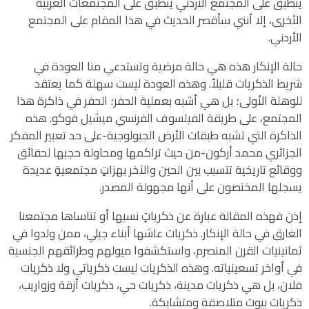
ينطبق على المجتمع الأردني ينطبق على المجتمعات العربية
الأخرى، إلا أنني سأقصر الحديث في هذا المقام على المجتمع
الأردني.
حالة الإنكار هذه هي حالة مرضية وتستدعي منا العودة في
شريط الذكريات قليلاً. وهذه العودة ليست سهلة كما يعتقد
للوهلة الأولى؛ بل هي أشبه بعملية الحفر؛ الحفر في ذاكرة هذا
المجتمع، على طريقة الفيلسوف الفرنسي ميشيل فوكو. هذه
الذاكرة التي تشبه طبقات الأرض الجيولوجية-على حد تعبير المفكر
الجزائري محمد أركون-من حيث تراكمها ومحاولة حجبها لحقائق
ووقائع تاريخية تتسبب بين الحين والآخر بهزاتٍ مجتمعيةٍ عديدة
يسجلها المختصون على أنها مجهولة المصدر.
إذن فهذه المقالة عبارة عن ذكرياتٍ نسيها أو تناساها مجتمعنا
الغارق في حالة الإنكار. ذكريات عاشها أبناء جيلي، ممن ولدوا في
ثمانينيات القرن المنصرم، واستكشفوا ميولهم وطرائقهم الجنسية
في أواخر تسعينياته. وهذه الذكريات ليست ذكرياتي ولا ذكريات
فلان، بل هي ذكريات مدينة، ذكريات حي، ذكريات أزقة وزواريب،
ذكريات بيوت متلاصقة ومتشابكة.