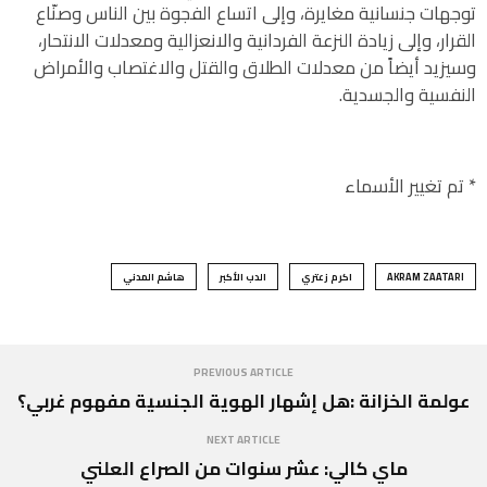
توجهات جنسانية مغايرة، وإلى اتساع الفجوة بين الناس وصنّاع
القرار، وإلى زيادة النزعة الفردانية والانعزالية ومعدلات الانتحار،
وسيزيد أيضاً من معدلات الطلاق والقتل والاغتصاب والأمراض
النفسية والجسدية.
* تم تغيير الأسماء
AKRAM ZAATARI
اكرم زعتري
الدب الأكبر
هاشم المدني
PREVIOUS ARTICLE
عولمة الخزانة :هل إشهار الهوية الجنسية مفهوم غربي؟
NEXT ARTICLE
ماي كالي: عشر سنوات من الصراع العلني