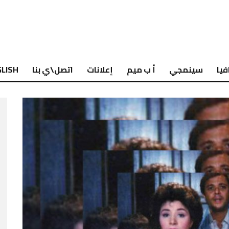
فيا
سينمجي
أ ب ميم
إعلانات
اتصل\ي بنا
LISH