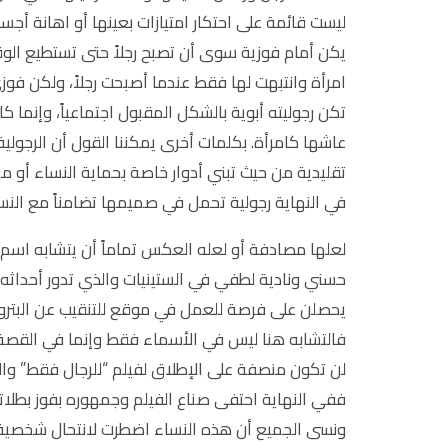
ليست قائمة على احتكار امتيازات بعينها أو اهانة أجس
يكن أمام فوزية سوى أن تصبح رجلاً حتى تستطيع ال
امرأة وانتبهت لها فقط عندما أصبحت رجلاً، ولكن فوزي
تكن رجوليته أبوية بالشكل المقبول اجتماعياً، وإنما 
عاشها كامرأة. بكلمات أخرى يمكننا القول أن الرجولية
تقليدية من حيث تبني أدوار خاصة بحماية النساء أو من 
في النهاية رجولية تحمل في صميمها تضامناً مع الن
لعلها مصادفة أو لعله العكس تماماً أن يتشابه اسم 
حسني ونادية لطفي في الستينيات والذي تدور أحداثه
يحصلن على فرصة للعمل في موقع للتنقيب عن البترو
فالتشابه هنا ليس في الأسماء فقط وإنما في القصة أيض
لن تكون منصفة على الإطلاق لفيلم “للرجال فقط” والذي
ففي النهاية احتفى صناع الفيلم وجمهوره بفوز بطل
ونسى الجميع أن هذه النساء اضطرت لانتحال شخصية رج