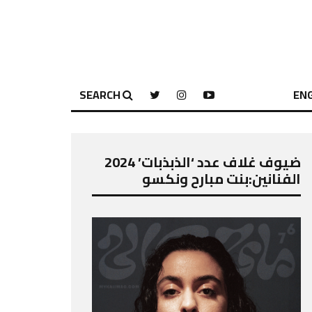
SEARCH
ENG
ضيوف غلاف عدد ‘الذبذبات’ 2024
الفنانين:بنت مبارح ونكسو