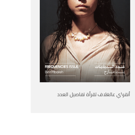
أنقر\ي عالغلاف لقرأة تفاصيل العدد