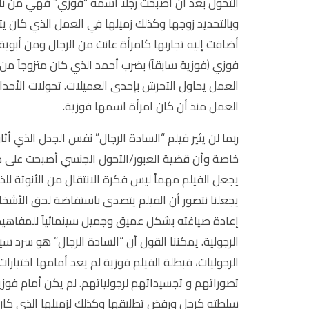
التحول بعد أن أصبحت رجلاً اسمه “فوزي” فهي من ناح
وبالتحديد زوجها وكذلك زميلها في العمل الذي كان يت
أضافت إليه تجاربها كامرأة عانت من الرجال ومن أبوي
فوزي (فوزية سابقاً) بضرب أحمد الذي كان متزوجاً م
العمل يحاول التحرش بإحدى العميلات. تحولات الأحد
العمل منذ أن كان امرأة اسمها فوزية.
ربما لن يثير فيلم “السادة الرجال” نفس الجدل الذي أث
خاصة وأن قضية العبور/التحول الجنسي أصبحت على طا
يجعل الفيلم مهماً ليس فكرة الانتقال من الأنوثة للذ
يجعلنا نتصور أن الفيلم يتصدى باستفاضة لحق الأشخ
إعادة صياغته بشكل عميق وجميل سينمائياً للمفاهيم
الرجولية. يمكننا القول أن “السادة الرجال” هو سر
الرجوليات، فبطلة الفيلم فوزية لم يعد أمامها اختيار
تصوراتهم و تجسيداتهم لرجولياتهم. لم يكن أمام فو
سلطته كرجل ورفض تطليقها وكذلك لزميلها الذي كان 