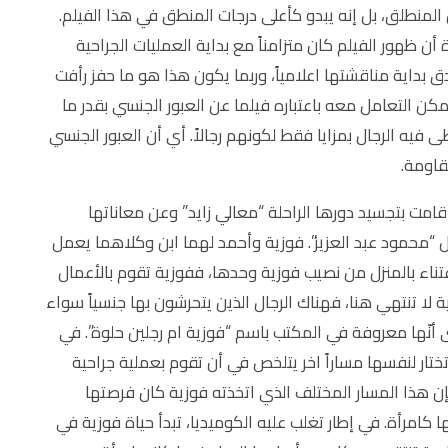
 المنطلق، بل إنه يبدو كأعلى درجات المنطق في هذا الفيلم.
ن ظهور الفيلم كان متزامناً مع بداية العمليات الجراحية
 بداية مناقشتها اعلامياً، وربما يكون هذا هو ما حفز رأفت
كن التعامل معه باعتباره فيلما عن العبور الجنسي بقدر ما
يه الرجال بمزايا فقط لكونهم رجالاً. أي أن العبور الجنسي
قاومة.
 قامت بتجسيد دورها الراحلة “معالي زايد” وعن معاناتها
ل “محمود عبد العزيز”. فوزية وأحمد لهما ابن وكلاهما يعمل
اعتناء بالمنزل من نصيب فوزية وحدها، ففوزية تقوم بالأعمال
ية لا تنتهي هنا، فهناك الرجال الذين يتحرشون بها جنسياً سواء
نّها معروفة في المكتب باسم “فوزية ام رجلين حلوة”. في
تختار لنفسها مساراً اخر يتلخص في أن تقوم بعملية جراحية
فإن هذا المسار المختلف الذي اتخذته فوزية كان فرصتها
كامرأة. في إطار تغلب عليه الكوميديا، تبدأ حياة فوزية في