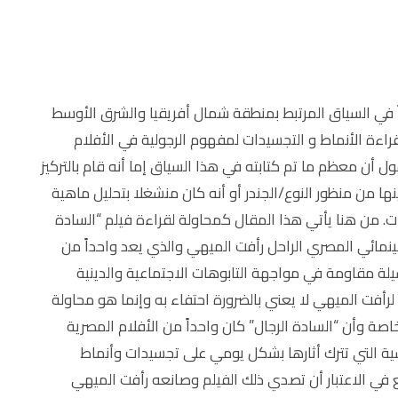
اً في السياق المرتبط بمنطقة شمال أفريقيا والشرق الأوسط
ة الأنماط و التجسيدات لمفهوم الرجولية في الأفلام
ل أن معظم ما تم كتابته في هذا السياق إما أنه قام بالتركيز
نها من منظور النوع/الجندر أو أنه كان منشغلا بتحليل ماهية
ات. من هنا يأتي هذا المقال كمحاولة لقراءة فيلم “السادة
ينمائي المصري الراحل رأفت الميهي والذي يعد واحداً من
لة مقاومة في مواجهة التابوهات الاجتماعية والدينية
 لرأفت الميهي لا يعني بالضرورة احتفاء به وإنما هو محاولة
اصة وأن “السادة الرجال” كان واحداً من الأفلام المصرية
اسية التي تترك أثارها بشكل يومي على تجسيدات وأنماط
في الاعتبار أن تصدي ذلك الفيلم وصانعه رأفت الميهي