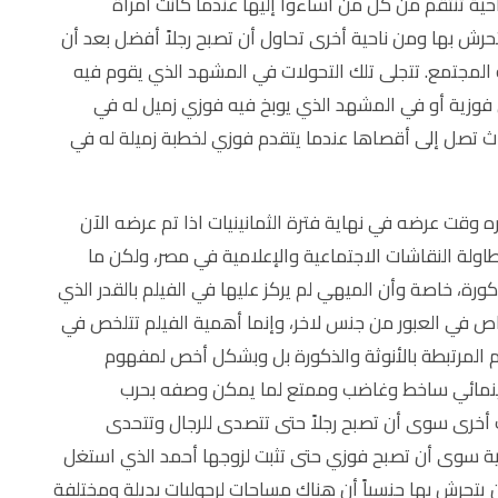
ية تنتقم من كل من أساءوا إليها عندما كانت امرأة
حرش بها ومن ناحية أخرى تحاول أن تصبح رجلاً أفضل بعد أن
ة المجتمع. تتجلى تلك التحولات في المشهد الذي يقوم فيه
ن فوزية أو في المشهد الذي يوبخ فيه فوزي زميل له في
اث تصل إلى أقصاها عندما يتقدم فوزي لخطبة زميلة له في
اره وقت عرضه في نهاية فترة الثمانينيات اذا تم عرضه الآن
ولة النقاشات الاجتماعية والإعلامية في مصر، ولكن ما
كورة، خاصة وأن الميهي لم يركز عليها في الفيلم بالقدر الذي
اص في العبور من جنس لاخر، وإنما أهمية الفيلم تتلخص في
 المرتبطة بالأنوثة والذكورة بل وبشكل أخص لمفهوم
د سينمائي ساخط وغاضب وممتع لما يمكن وصفه بحرب
ات أخرى سوى أن تصبح رجلاً حتى تتصدى للرجال وتتحدى
زية سوى أن تصبح فوزي حتى تثبت لزوجها أحمد الذي استغل
يتحرش بها جنسياً أن هناك مساحات لرجوليات بديلة ومختلفة