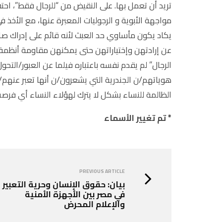
تريد أن تعمل بها. على النقيض من “للرجال فقط”، احت
مواجهة الأبوية و الرجوليات المعبرة عنها، مع الأخذ في 
يكاد يكون مأساوي حد العبث لأنه قائم على إدراك صانع 
عن إرادتهن وإختياراتهن حتى يمكنهن مقاومة أنظمة ال
الرجال” لم يقدم نفسه باعتباره فيلما عن العبور/الت
هوياتهم/ن الجندرية التي يشعرون/ن أنها تعبر عنهم/
الظالمة للنساء بشكل لا يترك لهؤلاء النساء أي فرصة
* تم تغيير الأسماء
PREVIOUS ARTICLE
بيان: حقوق الإنسان وحرية التعبير
في مصر بين الأجهزة الأمنية
والإعلام المحرض