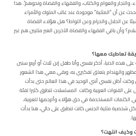
اء، والتجار والعوام والكتاب، والفقهاء والقضاة ونحوهم”. هذا
كثير الذي عاش قبل نحو الــ9 قرون، يتحدث عن أن “المثلية” موجودة عند غالب الملوك والأمراء
ا عن الحلال والحرام وعن اللواط؟ هل هؤلاء القضاة
ام؟ وأن باقي الفقهاء والقضاة الآخرين الغير مثليين هم غير
قة تعاطيك معها؟
ى هذه الدنيا، أذكر نفسي وأنا طفل إبن ثلاث أو أربع سنين
لمظهر والهندام يتعلق تفكيري به، وبقي معي هذا الشعور
وكنت أظن نفسي أنني الوحيد في هذا العالم حتى بدأت
 على القنوات العربية وكانت المسلسلات تتطرق كثيرا لفئة
في الكلمات المستخدمة في حق هؤلاء وأترجمها للعربية،
ل شخصية مثلية الجنس كانت تنطبق على حالي، هنا بدأت
ا.
ت وكيف انتهت؟