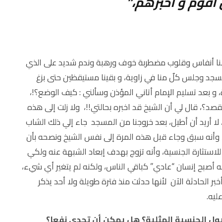
 أقوم و أخبرهم،”
 وكلنا أنفاس وقلوب مضطربة خوف ورهبة وندم شديد على الذي
مسجد وجلس كلٌ منا في زاوية، و بقينا مستيقظين حتى بزغ
ة، و بعد تسليم الإمام أتاني المؤذن وسألني : كيف الوضع؟!،
قصد؟، قال لي أن الشيخ قد اخبره بحالتي!!، ولا زلت إلى هذه
، لا أريد أن أطيل، بعد خروجنا من المسجد جاء إلي ذلك الشاب
ا، وأنه سبق وجاء قبل هذه المرة إلى نفس الشيخ ونصحه بأن
للاستثارة الجنسية، وأنه تزوج بهدف إبعاد الشبهة عنه ولكي
 أصبح إنسان “عادي” كباقي الناس، ولكنه لم يتغير أي شيء،
بر الحادثة الآن لأنها حدثت منذ فترة طويلة ولا أحد يذكر
ليه.
ميول الجنسية المثلية؟ هل يمكن أن تجدي نفعا؟