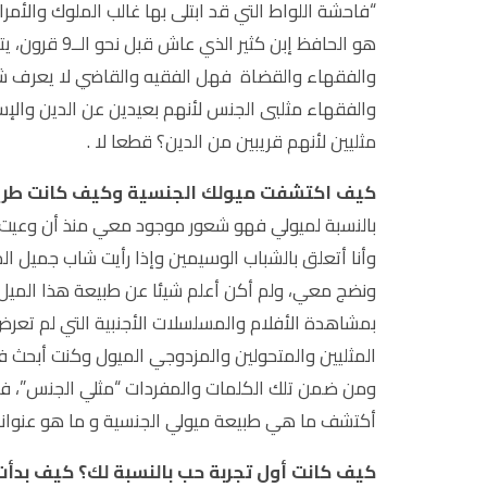
“فاحشة اللواط التي قد ابتلى بها غالب الملوك والأمر
هو الحافظ إبن 
والفقهاء والقضاة فهل الفقيه والقاضي لا يعرف شيئ
والفقهاء مثليي الجنس لأنهم بعيدين عن الدين والإسل
مثليين لأنهم قريبين من الدين؟ قطعا لا .
كيف اكتشفت ميولك الجنسية وكيف كانت طري
بالنسبة لميولي فهو شعور موجود معي منذ أن وعيت عل
وأنا أتعلق بالشباب الوسيمين وإذا رأيت شاب جميل ا
ونضج معي، ولم أكن أعلم شيئا عن طبيعة هذا الميل 
بمشاهدة الأفلام والمسلسلات الأجنبية التي لم تعرض
المثليين والمتحولين والمزدوجي الميول وكنت أبحث 
ومن ضمن تلك الكلمات والمفردات “مثلي الجنس”، فك
أكتشف ما هي طبيعة ميولي الجنسية و ما هو عنوانه
كيف كانت أول تجربة حب بالنسبة لك؟ كيف بدأ