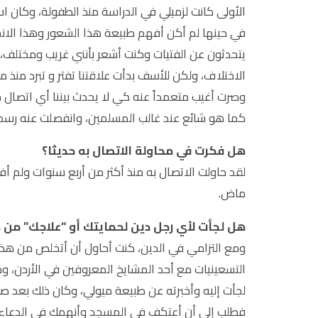
الأولى كانت لزميلي في الدراسة منذ الطفولة، وكان ا
في حينها لم أكن أفهم طبيعة هذا الشعور وهذا الا
يتحدثون عن الفتيات وكنت أشعر بأنني غريب ومختلف، 
الاختلاف، ولكن للأسف بدأت علاقتنا تفتر و تبرد منذ من
وصرت أغيب متعمداً عنه كي لا يحدث بيننا أي اتصال
كما هو شائع عند غالب المسلمين، وانفصلت عنه رسمياً في سنة 2010 ولم أعد أعرف شي
هل فكرت في محاولة الاتصال به حديثا؟
لقد حاولت الاتصال به منذ أكثر من أربع سنوات ولم أف
ماض.
هل لجأت لأي رجل دين لحمايتك أو “علاجك” من 
ومع التزامي في الدين، كنت أحاول أن أتخلص من هذا 
التسعينيات مع أحد المشايخ المعروفين في الأردن، وكا
لجأت إليه وأخبرته عن طبيعة ميولي، وكان ذلك بعد صل
فطلب إلي أن أعتكف في المسجد وأنهمك في الدعاء و