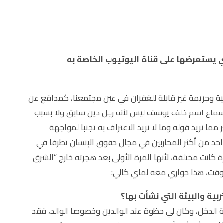
يستعرضها على قناة اليوتيوب الخاصة به
ية وجريمة غير قابلة للغفران في عين مجتمعنا، كمدافع عن
ن سماع اسم خلف يوسف ليس لأنه رجل دين سابق ولا بسبب
ر مما نريد قوله وما لا نريد الاعتراف به تجنبا لمواجهة
احد من أكثر المحاربين في مجال حقوق الإنسان تطرفا في
 كانت مختلفة، لأنها المرة الأولى بعد هجرته خارج “الشرق
الوقت، هذا حواري معه لماي كالي:
بية والبيئة التي نشأت بها؟
الدخل، وكان لي حظوة عند الوالدين وخصوصا الوالد، فقد