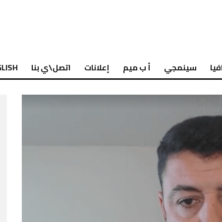
فيا
سينمجي
أ ب ميم
إعلانات
اتصل\ي بنا
LISH