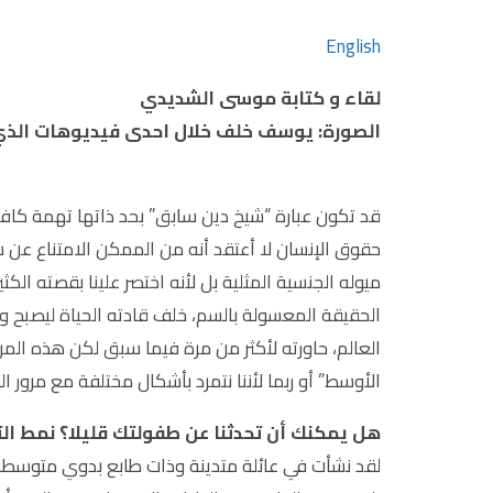
English
لقاء و كتابة موسى الشديدي
الصورة: يوسف خلف خلال احدى فيديوهات الذي 
قد تكون عبارة “شيخ دين سابق” بحد ذاتها تهمة كاف
حقوق الإنسان لا أعتقد أنه من الممكن الامتناع ع
ميوله الجنسية المثلية بل لأنه اختصر علينا بقصته الكثي
الحقيقة المعسولة بالسم، خلف قادته الحياة ليصبح و
العالم، حاورته لأكثر من مرة فيما سبق لكن هذه المرة
الأوسط” أو ربما لأننا نتمرد بأشكال مختلفة مع مرور 
هل يمكنك أن تحدثنا عن طفولتك قليلا؟ نمط التر
لقد نشأت في عائلة متدينة وذات طابع بدوي متوسطة 