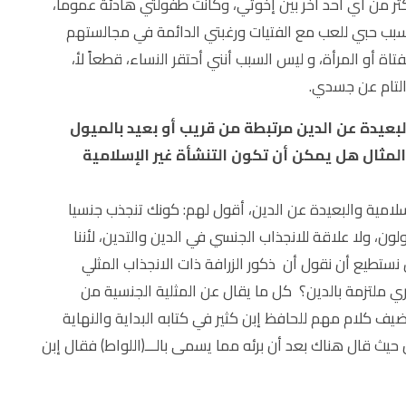
ثر من أي أحد آخر بين إخوتي، وكانت طفولتي هادئة عموما،
بب حبي للعب مع الفتيات ورغبتي الدائمة في مجالستهم
تاة أو المرأة، و ليس السبب أنني أحتقر النساء، قطعاً لأ،
التام عن جسدي.
البعيدة عن الدين مرتبطة من قريب أو بعيد بالميول
مثال هل يمكن أن تكون التنشأة غير الإسلامية
إسلامية والبعيدة عن الدين، أقول لهم: كونك تنجذب جنسيا
ون، ولا علاقة للانجذاب الجنسي في الدين والتدين، لأننا
 نستطيع أن نقول أن ذكور الزرافة ذات الانجذاب المثلي
ري ملتزمة بالدين؟ كل ما يقال عن المثلية الجنسية من
يف كلام مهم للحافظ إبن كثير في كتابه البداية والنهاية
 حيث قال هناك بعد أن برئه مما يسمى بالـــ(اللواط) فقال إبن