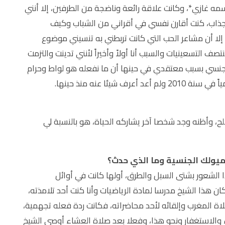
سمه غازي*، وكانت علاقة رائعة وناضجة من الطرفين، إلا أنني
نجذاب، كنت أقارن نفسي في أقراني من الشباب وكيف
إلا أن مشاعر الحب التي كانت تربطني به تنسيني موضوع
تصف التسعينيات والسبب أنا أولاً وأخيراً لأنني تدينت والتزمت
 جنسي بسبب معتقدي في حينها أن ما نفعله هو لواط وحرام
ئا عنه منذ حينها.
لح، وأظنه وجد شخصا آخر يشاركه الحياة، هو بالنسبة لي
ميولك الجنسية وما الذي حدث؟
الشعور بشتى السبل والطرق، أولها كانت في أوائل
ن هذا الشيخ مدرسا لمادة الرياضيات وأنا كنت أحد تلامذته،
اة المغرب وإلقائه لأحد محاضراته، فكانت ردة فعله تجهمية،
الاستغفار ونحو هذا، وفعلا بعد صلاة العشاء أوصى الشيخ