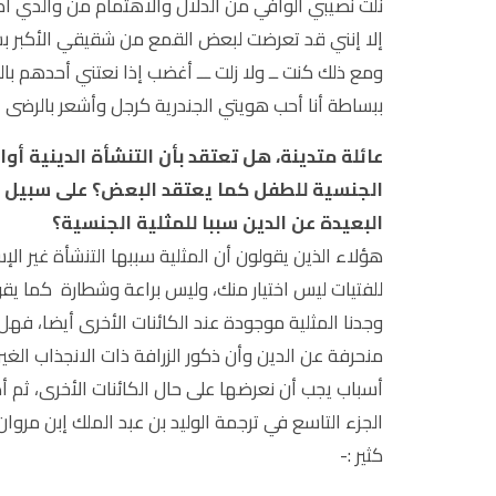
نلت نصيبي الوافي من الدلال والاهتمام من والدي أك
إلا إنني قد تعرضت لبعض القمع من شقيقي الأكبر بس
ومع ذلك كنت ــ ولا زلت ـــ أغضب إذا نعتني أحدهم بالف
ببساطة أنا أحب هويتي الجندرية كرجل وأشعر بالرضى 
عائلة متدينة، هل تعتقد بأن التنشأة الدينية أو
الجنسية للطفل كما يعتقد البعض؟ على سبيل ال
البعيدة عن الدين سببا للمثلية الجنسية؟
هؤلاء الذين يقولون أن المثلية سببها التنشأة غير ال
للفتيات ليس اختيار منك، وليس براعة وشطارة كما يقول
وجدنا المثلية موجودة عند الكائنات الأخرى أيضا، فهل
منحرفة عن الدين وأن ذكور الزرافة ذات الانجذاب الغي
أسباب يجب أن نعرضها على حال الكائنات الأخرى، ثم أض
الجزء التاسع في ترجمة الوليد بن عبد الملك إبن مروان
كثير :-