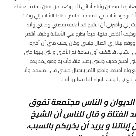
غادرة المصلين وثناء أدائي لآخر ركعة من سنن صلاة العشاء
جأت بوجود شاب في المسجد، فاقترب هذا الشاب إلي وكنت
دث إلي وأخبرني أن الشيخ قد أعلمه بقصتي وحالتي وأنه
كيف أتخلص منها، فبدأ يطرح علي الأسئلة وكيف أشعر
 ووقع بيننا إي اتصال جنسي وكان يطلب مني أن أخبره
ى الشاب، فانقضت أول ساعة ثم الأخرى والتي يليها حتى
 حتى أصبح حديث جنسي بحت، فتفاجأت به وهو يمد يده
نع ولم أصده، وتطور الأمر باتصال جنسي في المسجد، وأنا
جع بي الوقت للوراء لما فعلتها أبدا.
الديوان و الناس مجتمعة تفوق
 الفتاة و قال للناس أن الشيخ
ناتنا و يريد أن يخربكم بالسبب،