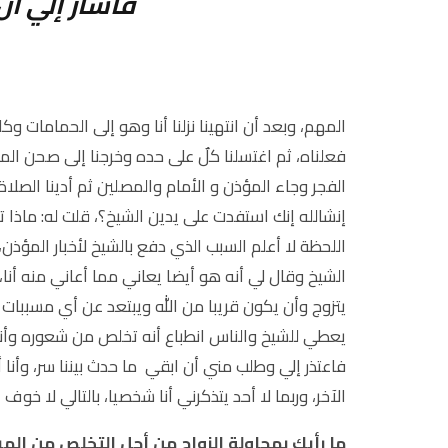
فأشار إلي أن
.
.
المهم، وبعد أن انتهينا نزلنا أنا وهو إلى الحمامات
فعلناه، ثم اغتسلنا كلٌ على حده وخرجنا إلى صحن ال
الفجر وجاء المؤذن و الأمام والمصلين ثم أدينا الصلا
إنشالله إنك استفدت على يدين الشيخ؟، قلت له: ماذا ت
اللحظة لا أعلم السبب الذي دفع بالشيخ لأخبار المؤذن
الشيخ وقال لي أنه هو أيضا يعاني مما أعاني منه أن
يتزوج وأن يكون قريبا من الله ويبتعد عن أي مسببات 
يعطي للشيخ والناس انطباع أنه تخلص من شعوره وأنه
فاعتذر إلي وطلب مني أن ابقي ما حدث بيننا سر، وأنا أخ
الآخر، وربما لا أحد يتذكرني أنا شخصيا، بالتالي لا خوف ع
ما رأيك بمحاولة الزواج من أجل التخلص من ال