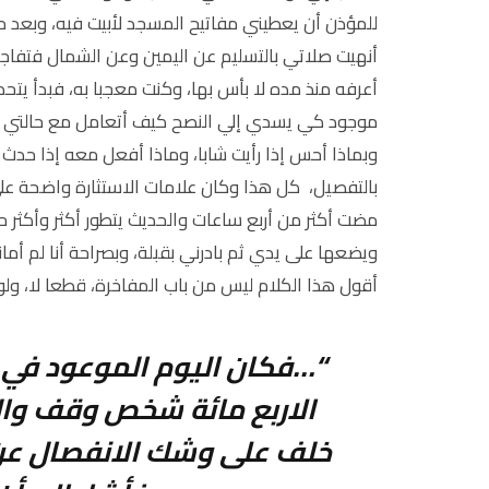
للمؤذن أن يعطيني مفاتيح المسجد لأبيت فيه، وبعد م
أنهيت صلاتي بالتسليم عن اليمين وعن الشمال فتفا
أعرفه منذ مده لا بأس بها، وكنت معجبا به، فبدأ يتح
موجود كي يسدي إلي النصح كيف أتعامل مع حالتي و
وبماذا أحس إذا رأيت شابا، وماذا أفعل معه إذا حدث
بالتفصيل، كل هذا وكان علامات الاستثارة واضحة عل
مضت أكثر من أربع ساعات والحديث يتطور أكثر وأكثر
ويضعها على يدي ثم بادرني بقبلة، وبصراحة أنا لم أما
أقول هذا الكلام ليس من باب المفاخرة، قطعا لا، ولو ر
“…فكان اليوم الموعود في 
الاربع مائة شخص وقف والد
خلف على وشك الانفصال عن إب