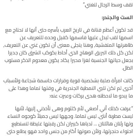
تقف وسط الرجال لتغني.”
الست والجندر:
قد تكون أعظم فنانة في تاريخ العرب بأسره حتى أنها لا تحتاج مع
اسمها لقب ليدل عليها فاسمها كفيل وحده للتعريف عن
ظاهرتها المتفشية, وهنا يتجلى معنى أن تكون غني عن التعريف,
لكن كل ذلك البريق الوهاج الذي أحاط بكوكب الشرق كان جديرا
بجعل حياتها الجنسية لغزا محيرا يكاد يكون معدوم الذكر مسلوب
الظل.
كانت امرأة صلبة بشخصية قوية وقرارات حاسمة شجاعة ولأسباب
أخرى لم تكن تلبي النمطية الجندرية في وقتها تماما وهذا على
ما يبدو ما لاحظته هدى بركات وعبرت عنه:
“عرفت كذلك أني أصغي لأم كلثوم وهى تأخذني إليها، لأنها
ليست مطربة أنثى. ليس تماما. وجهها ليس جميلاً كوجوه النساء
ولها رئتان هائلتان … ثدياها كبيران لكن رقبتها غليظة لتستطيع
احتواء حنجرتها، ولأن صوتها أكثر من جنس واحد فهو يطلع حتى