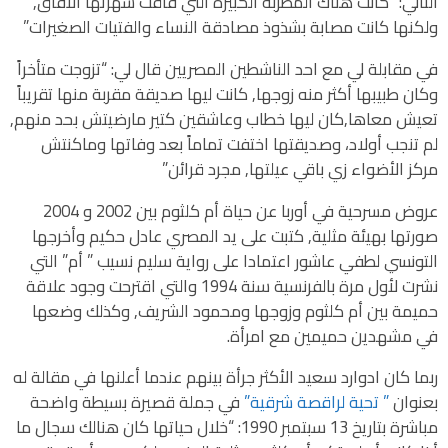
التالي: “كانت هناك المطربة الكبيرة التي فاقت شهرتها الأفاق,
ولكنها كانت مصابة بشذوذ مصادقة النساء والفتيات الصغيرات”
في مقابلة لي مع احد الناشطين المصريين قال لي: “تزوجت متأخراً
وكان طبيبها أكثر منه زوجها, كانت ليها صديقة مقربة منها تقريباً
تعيش معاها,كان ليها خطاب وعاشقين كتير مارضيتش بحد منهم,
لم تنجب أولاد، وصديقتها اختفت تماماً بعد وفاتها وماكنتش
مركز الأضواء زي باقي عيلتها, مجرد قرائن”
عروض مسرحية في أوربا عن حياة أم كلثوم بين 2002 و 2004
صورتها بهيئة مثلية, كتبت على يد المصري عادل حكيم وأخرجها
التونسي لطفي عاشور اعتمادا على رواية سليم نسيب ” أم” التي
نشرت لأول مرة بالفرنسية سنة 1994 والتي اقترحت وجود علاقة
حميمة بين أم كلثوم وزوجها ومحمود الشريف, وكذلك وضعها
في مشهدين حميمين مع امرأة.
ربما كان ادوارد سعيد الأكثر جرأة بينهم عندما أعلنها في مقالة له
بعنوان
” تحية لراقصة شرقية”
في جملة قصيرة بسيطة واضحة
مباشرة بتاريخ 13 سبتمبر 1990: “خلال حياتها كان هنالك سجال ما