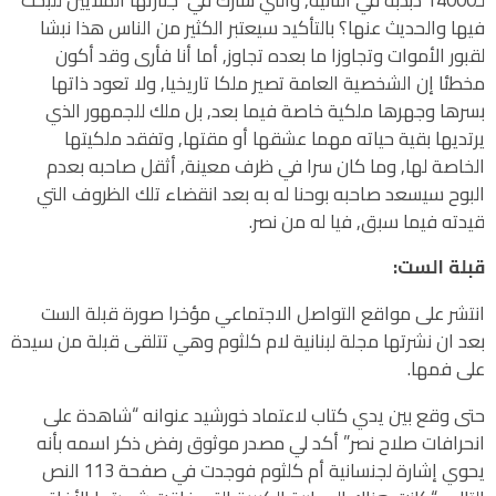
فيها والحديث عنها؟ بالتأكيد سيعتبر الكثير من الناس هذا نبشا
لقبور الأموات وتجاوزا ما بعده تجاوز, أما أنا فأرى وقد أكون
مخطئا إن الشخصية العامة تصير ملكا تاريخيا, ولا تعود ذاتها
بسرها وجهرها ملكية خاصة فيما بعد, بل ملك للجمهور الذي
يرتديها بقية حياته مهما عشقها أو مقتها, وتفقد ملكيتها
الخاصة لها, وما كان سرا في ظرف معينة, أثقل صاحبه بعدم
البوح سيسعد صاحبه بوحنا له به بعد انقضاء تلك الظروف التي
قيدته فيما سبق, فيا له من نصر.
قبلة الست:
انتشر على مواقع التواصل الاجتماعي مؤخرا صورة قبلة الست
بعد ان نشرتها مجلة لبنانية لام كلثوم وهي تتلقى قبلة من سيدة
على فمها.
حتى وقع بين يدي كتاب لاعتماد خورشيد عنوانه “شاهدة على
انحرافات صلاح نصر” أكد لي مصدر موثوق رفض ذكر اسمه بأنه
يحوي إشارة لجنسانية أم كلثوم فوجدت في صفحة 113 النص