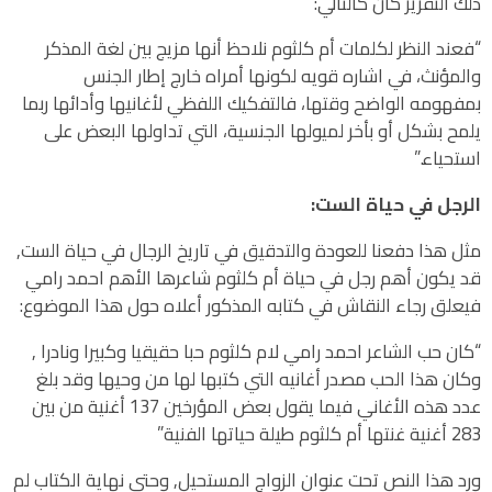
ذلك التقرير كان كالتالي:
“فعند النظر لكلمات أم كلثوم نلاحظ أنها مزيج بين لغة المذكر
والمؤنث، في اشاره قويه لكونها أمراه خارج إطار الجنس
بمفهومه الواضح وقتها، فالتفكيك اللفظي لأغانيها وأدائها ربما
يلمح بشكل أو بأخر لميولها الجنسية، التي تداولها البعض على
استحياء.”
الرجل في حياة الست:
مثل هذا دفعنا للعودة والتدقيق في تاريخ الرجال في حياة الست,
قد يكون أهم رجل في حياة أم كلثوم شاعرها الأهم احمد رامي
فيعلق رجاء النقاش في كتابه المذكور أعلاه حول هذا الموضوع:
“كان حب الشاعر احمد رامي لام كلثوم حبا حقيقيا وكبيرا ونادرا ,
وكان هذا الحب مصدر أغانيه التي كتبها لها من وحيها وقد بلغ
عدد هذه الأغاني فيما يقول بعض المؤرخين 137 أغنية من بين
283 أغنية غنتها أم كلثوم طيلة حياتها الفنية”
ورد هذا النص تحت عنوان الزواج المستحيل, وحتى نهاية الكتاب لم