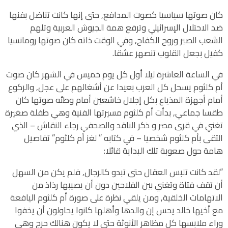
كان صوتها سياسيا كصوت المدافع, حتى إنها كانت تناضل بفنها
ضد الاحتلال الإسرائيلي وترفع همة الجيوش العربية وتلهم
الشعب الصبر وروح الكفاح, وفي الوقت ذاته كان صوتها رومانسيا
كفيل بجعل القلوب تنصهر عشقا.
في الساعة العاشرة ليلا أول كل يوم خميس في الشهر كان صوت
أم كلثوم يسحل كل العرب بعيدا عن أشغالهم على عجل, والركوع
أمام أجهزة المذياع بكل إجلال خاشعين أمام وطئه صوتها كان
طقسا جماعي, بدأت أم كلثوم مسيرتها الفنية وهي طفلة صغيرة
تغني في قرى مصر و ذكر الناقد والصحفي رجاء النقاش – الذي
التقى بأم كلثوم شخصيا – في كتابه ” لغز أم كلثوم” تفاصيل
هامة حول صعوبة تلك البداية قائلا:
“لقد كانت تلبس العقال حتى تبدو كالرجال, فلم يكن من السهل
أن تقف فتاة وتغني بين الفلاحين دون أن يصيبها رذاذ من
الاتهامات الخلقية, ومن يلقي نظرة على صورة أم كلثوم اليافعة
مع أخيها خالد يحس إن والدها وأهلها كانوا يحاولون أن يخفوا
وراء ملابسها كل مظاهر الأنوثة حتى لا يكون هنالك حرج وهي