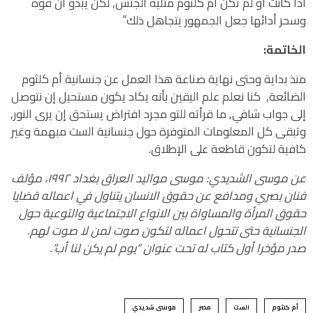
أذا كانت أو لم تكن أم كلثوم مثلية الجنس, لكن يبدو أن قوة
وسحر أدائها جعل الجمهور يتجاهل ذلك”
الخاتمة:
منذ بداية وحتى نهاية صناعة هذا العمل عن جنسانية أم كلثوم
الضائعة, كنا نعلم علم اليقين بأنه يكاد يكون مستحيل إن نتوصل
إلى جواب شافي, ما قرأته للتو مجرد افتراض يستحق إن يرى النور,
وتبقى كل المعلومات المتوفرة حول جنسانية الست مبهمة وغير
كافية لتكون قاطعة على الإطلاق.
عن موسى الشديدي: موسى مواليد العراق بغداد ١٩٩٢، مؤلف
فنان بصري ومدافع عن حقوق الانسان يتناول في اعماله قضايا
حقوق المرأة والمساواة بين الانواع الاجتماعية والتوعية حول
الجنسانية حتى تتحول اعماله لتكون صوت لمن لا صوت لهم.
صدر مؤخرا أول كتاب له تحت عنوان “يوم لم يكن لنا أب”.
أم كلثوم
الست
مصر
موسى شديدي