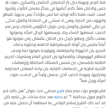
قبة الرحم، ويهبط حتى بئر الخصيتين. الحامض والسكري. صوت بلا
جنس والاثنان معاً. كلام أغانيها في مذكّر يتضمن التأنيث، ولقبها
الست. الست فقط كأنه توكيد لما ليس مؤكداً، ليس بديهيا. للقطع
والهروب من الحيرة، وهى لا تستحي في المناجاة والغزل تحكى
عن ليالي العشق والوصل وعن دوران الكؤوس بالشراب وعن فم
الحبيب، تسمعها النساء رجلا، ويسمعها الرجال امرأة. وصوتها
يغضب كأنثى ويطيع كرجل حين الاثنان عاشقان. زمن صوتها هو
أيضاً ملتبس بين أنوثة الارستقراطية الذاهبة وذكورة بدايات
التحرير، بين الكهولة والمراهقة. وبيولوجيا صوتها خلط وندف
لانتظام الهورمونات وانفصالها بين الشارع العام ومشربيات الحريم
الظليلة بالياسمين، بين شمس المسالك المكتظة وإرتعاشات
الأبخرة الطرية في الحمامات التركية. بين برادة المعادن المحترقة
وشرارتها، وبرودة الحليب الذي يحمض وئيداً في الدفء. صوت
امرأة ورجل معاً”
قام موقع دوت مصر بنشر
تقرير
صحفي تحت عنوان “هل كانت لام
كلثوم ميول سحاقية ؟” ثم
حذفه
بعد عدة ساعات على نشره كان
قد اعد ذلك التقرير إسلام الرفاعي ما استطعنا أن نحصل عليه من