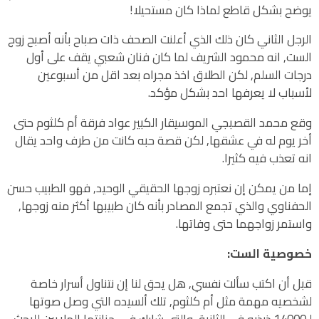
يوضح بشكل قاطع لماذا كان مستحيلا!
الرجل الثاني كان ذلك الذي أعلنت الصحف ذات صباح بأنه أصبح زوج
الست, انه محمود الشريف لما كان فنان شعبي يقف على أول
درجات السلم, لكن الطلاق اخذ مجراه بعد اقل من أسبوعين
لأسباب لا يعرفها احد بشكل مؤكد.
وقع محمد القصبجي الموسيقار الكبير عواد فرقة أم كلثوم حتى
أخر يوم له في عشقها, لكن قصة حبه كانت من طرف واحد يقال
انه تعذب فيه كثيرا.
إما من يمكن إن نعتبره زوجها الحقيقي الوحيد, فهو الطبيب حسن
الحفناوي والذي تجمع المصادر بأنه كان طبيبها أكثر منه زوجها,
واستمر زواجهما حتى وفاتها.
خصوصية الست:
قبل أن اكتب سألت نفسي, هل يحق لنا إن نتناول أسرار خاصة
لشخصيه مهمة مثل أم كلثوم, تلك ألسيده التي وصل صوتها
لـ14000 ذبذبه في الثانية, والتي شارك في جنازتها الملايين للبحث