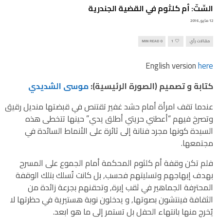
السِّتّ: أم كلثوم في القضية الجندرية
12 مايو, 2016
مقالات رأي
1
0 MIN READ
English version
here
كتابة و تصميم (الصورة الرئيسية):
موسى الشديدي
عندما تقف امرأة أمام حشد غفير تقتنص في قبضتها منديل رقيق
وتصرخ فيهم “أعطني حريتي أطلق يدي” حينها تتخطى هذه
السيدة كونها مجرد فنانة إلى ثائرة على الأنماط السائدة في
مجتمعها.
فلم تكن وقفة أم كلثوم المحكمة أمام الجموع على المسرح
بهدف إبهاجهم وتسليتهم فحسب, بل كانت تُسلك بتلك الوقفة
المحترفة الجماهير في ثقب إبرة, وتحقنهم بجرعة زائدة من
الثقافة فينتشون بصوتها, و يدخلون نوبة هستيرية في حظرتها لا
يُخرج منها بانتهاء الحفل بل تستمر إلى ما هو ابعد.