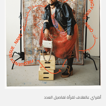
أنقر\ي عالغلاف لقرأة تفاصيل العدد