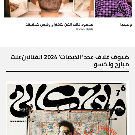
كوميديا
محمود خالد: الفن كاقتراح وليس كحقيقة
18 يوليو, 2025
ضيوف غلاف عدد ‘الذبذبات’ 2024 الفنانين:بنت
مبارح ونكسو